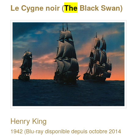
Le Cygne noir (
The
Black Swan)
Henry King
1942 (Blu-ray disponible depuis octobre 2014