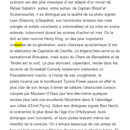
scénario est des plus classique (il est adapté d’un roman de
Rafael Sabatini, auteur, entre autres, de
Captain Blood et
Scaramouche
), il se distingue par la qualité de sa photo signée
Leon Shamroy (
Cléopâtre
), son technicolor éclatant (les ciels
orangés et soleils couchants y mémorables) et sa mise en scène
enlevée, notamment durant les scènes d’action en mer. On la
doit au bien nommé Henry King, un des plus importants
cin
éast
es de sa génération, aussi classique qu’éclectique (il est
le réalisateur de
Capitaine de Castille
,
Le brigand bien-aimé
ou du
sensationnel
Bravados
, mais aussi du
Chant de Bernadette
et de
Tendre est la nuit
). Le plus étonnant, cependant, réside dans les
accents de Screwball Comedy totalement inattendus ici.
Passablement macho, à l’instar de ses congénères, le
pirate incarné par le bondissant Tyrone Power passe en effet le
plus clair de son temps à tenter de séduire l’aristocrate coriace
campée par Maureen O’Hara (qui fera elle-même quelques
années plus tard une excellente flibustière dans
A l’abordage
,
aux côtés d’Errol Flynn). Grâce aux dialogues signés Ben Hecht,
le scénariste le plus doué de l’âge d’or d’Hollywood, leurs
échanges sont truculents, et leurs joutes bravent même les
interdits de la censure. On s’amuse beaucoup de ces prises de
bec qui font presque oublier les dangers qui guettent le héros. Et