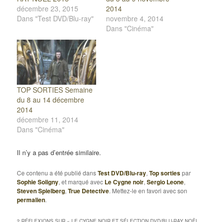
décembre 23, 2015
2014
Dans "Test DVD/Blu-ray"
novembre 4, 2014
Dans "Cinéma"
TOP SORTIES Semaine
du 8 au 14 décembre
2014
décembre 11, 2014
Dans "Cinéma"
Il n’y a pas d’entrée similaire.
Ce contenu a été publié dans
Test DVD/Blu-ray
,
Top sorties
par
Sophie Soligny
, et marqué avec
Le Cygne noir
,
Sergio Leone
,
Steven Spielberg
,
True Detective
. Mettez-le en favori avec son
permalien
.
2 RÉFLEXIONS SUR «
LE CYGNE NOIR ET SÉLECTION DVD/BLU-RAY NOËL