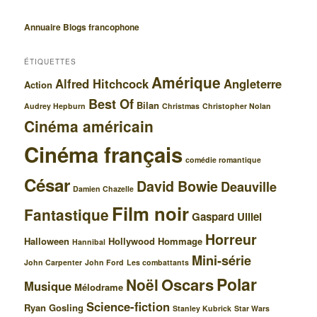
Annuaire Blogs francophone
ÉTIQUETTES
Amérique
Alfred Hitchcock
Angleterre
Action
Best Of
Bilan
Audrey Hepburn
Christmas
Christopher Nolan
Cinéma américain
Cinéma français
comédie romantique
César
David Bowie
Deauville
Damien Chazelle
Film noir
Fantastique
Gaspard Ulliel
Horreur
Halloween
Hollywood
Hommage
Hannibal
Mini-série
John Carpenter
John Ford
Les combattants
Polar
Oscars
Noël
Musique
Mélodrame
Science-fiction
Ryan Gosling
Stanley Kubrick
Star Wars