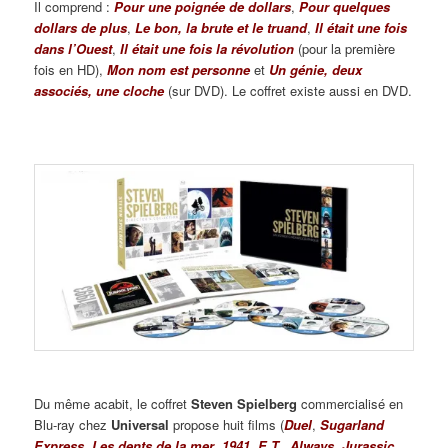
Il comprend :
Pour une poignée de dollars
,
Pour quelques
dollars de plus
,
Le bon, la brute et le truand
,
Il était une fois
dans l’Ouest
,
Il était une fois la révolution
(pour la première
fois en HD),
Mon nom est personne
et
Un génie, deux
associés, une cloche
(sur DVD). Le coffret existe aussi en DVD.
Du même acabit, le coffret
Steven Spielberg
commercialisé en
Blu-ray chez
Universal
propose huit films (
Duel
,
Sugarland
Express
,
Les dents de la mer
,
1941
,
E.T.
,
Always
,
Jurassic