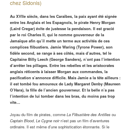
chez Sidonis)
Au XVIIe siècle, dans les Caraïbes, la paix ayant été signée
entre les Anglais et les Espagnols, le pirate Henry Morgan
(Laird Cregar) évite de justesse la pendaison. Il est gracié
par le roi Charles II, qui le nomme gouverneur de la
Jamaïque afin qu’il mette un terme aux activités de ces
complices flibustiers. Jamie Waring (Tyrone Power), son
fidèle second, se range à ses côtés, mais d’autres, tel le
Capitaine Billy Leech (George Sanders), n’ont pas l’intention
d’arrêter les pillages. Entre les rebelles et les aristocrates
anglais réticents à laisser Morgan aux commandes, la
pacification s’annonce difficile. Mais Jamie a la tête ailleurs :
il est tombé fou amoureux de Lady Margaret Denby (Maureen
O’Hara), la fille de l’ancien gouverneur. Et la belle n’a pas
l’intention de lui tomber dans les bras, du moins pas trop
vite…
Joyau du film de pirates, comme
La Flibustière des Antilles
ou
Captain Blood
,
Le Cygne noir
n’est pas un film d’aventures
ordinaire. Il est même d’une sophistication étonnante. Si le