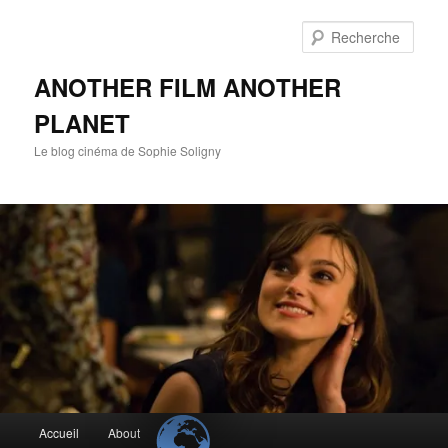
Aller
au
Rech
contenu
principal
ANOTHER FILM ANOTHER
PLANET
Le blog cinéma de Sophie Soligny
Menu
Accueil
About
principal