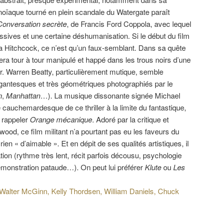
ranoïaque tourné en plein scandale du Watergate paraît
Conversation secrète
, de Francis Ford Coppola, avec lequel
ssives et une certaine déshumanisation. Si le début du film
 la Hitchcock, ce n’est qu’un faux-semblant. Dans sa quête
 sera tour à tour manipulé et happé dans les trous noirs d’une
. Warren Beatty, particulièrement mutique, semble
igantesques et très géométriques photographiés par le
n
,
Manhattan
…). La musique dissonante signée Michael
cauchemardesque de ce thriller à la limite du fantastique,
 rappeler
Orange mécanique
. Adoré par la critique et
od, ce film militant n’a pourtant pas eu les faveurs du
a rien « d’aimable ». Et en dépit de ses qualités artistiques, il
tion (rythme très lent, récit parfois décousu, psychologie
démonstration pataude…). On peut lui préférer
Klute
ou
Les
Walter McGinn, Kelly Thordsen, William Daniels, Chuck