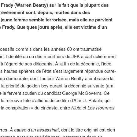
Frady (Warren Beatty) sur le fait que la plupart des
 l’événement sont, depuis, mortes dans des
jeune femme semble terrorisée, mais elle ne parvient
 Frady. Quelques jours après, elle est victime d’un
ccessifs commis dans les années 60 ont traumatisé
nt l’identité du ou des meurtriers de JFK a particulièrement
 l’égard de ses dirigeants. À la fin de la décennie, l’idée
us hautes sphères de l’état s’est largement répandue outre-
 camp démocrate, dont l’acteur Warren Beatty a embrassé la
la priorité du golden-boy durant la décennie suivante (ami
te le fervent soutien du candidat George McGovern). Ce
e retrouve tête d’affiche de ce film d’Alan J. Pakula, qui
de la conspiration » du cinéaste, entre
Klute
et
Les Hommes
vres,
À cause d’un assassinat
, dont le titre original est bien
t abstrait, presque expérimental, notamment dans sa