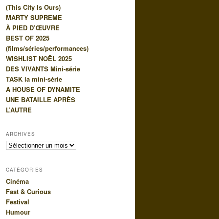
(This City Is Ours)
e
MARTY SUPREME
À PIED D’ŒUVRE
BEST OF 2025
(films/séries/performances)
WISHLIST NOËL 2025
DES VIVANTS Mini-série
TASK la mini-série
A HOUSE OF DYNAMITE
UNE BATAILLE APRÈS
L’AUTRE
ARCHIVES
Archives
CATÉGORIES
Cinéma
Fast & Curious
Festival
Humour