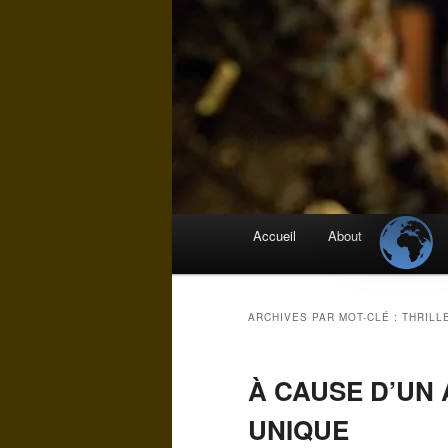
Menu
Accueil
About
principal
ARCHIVES PAR MOT-CLÉ :
THRILL
À CAUSE D’UN
UNIQUE