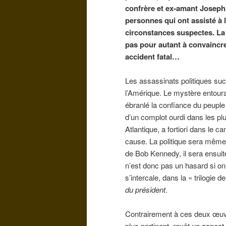
confrère et ex-amant Joseph 
personnes qui ont assisté à
circonstances suspectes. La 
pas pour autant à convaincre
accident fatal…
Les assassinats politiques su
l’Amérique. Le mystère entoura
ébranlé la confiance du peuple à
d’un complot ourdi dans les pl
Atlantique, a fortiori dans le
cause. La politique sera même 
de Bob Kennedy, il sera ensui
n’est donc pas un hasard si on l
s’intercale, dans la « trilogie 
du président
.
Contrairement à ces deux œu
plus pertinent, revêt un aspec