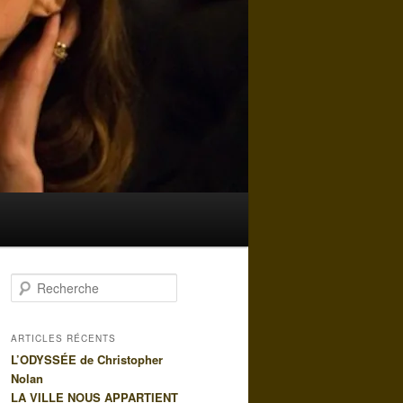
R
e
c
h
ARTICLES RÉCENTS
e
L’ODYSSÉE de Christopher
r
Nolan
c
LA VILLE NOUS APPARTIENT
h