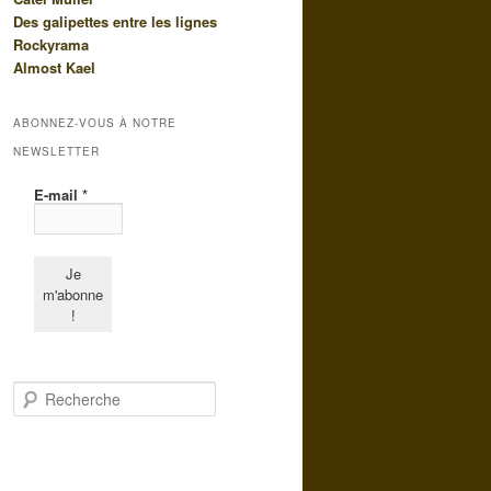
Des galipettes entre les lignes
Rockyrama
Almost Kael
ABONNEZ-VOUS À NOTRE
NEWSLETTER
E-mail
*
R
e
c
h
e