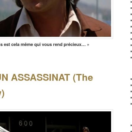
is est cela même qui vous rend précieux… »
UN ASSASSINAT (The
w)