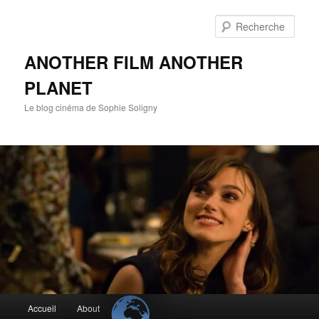
Aller
Aller
au
au
Rech
contenu
contenu
principal
secondaire
ANOTHER FILM ANOTHER
PLANET
Le blog cinéma de Sophie Soligny
Menu
Accueil
About
principal