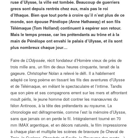
ruse d’Ulysse, la ville est tombée. Beaucoup de guerriers
grecs sont depuis rentrés chez eux, mais pas le roi
d’Ithaque. Bien que tout porte à croire qu’il n’est plus de ce
monde, son épouse Pénélope (Anne Hathaway) et son fils
Télémaque (Tom Holland) continuent à espérer son retour.
Mais le temps presse, car les prétendants au trône et à la
main de Pénélope ont envahi le palais d’Ulysse, et ils sont
plus nombreux chaque jour…
Faire de
L’Odyssée
, récit fondateur d’Homère vieux de près de
trois mille ans, un film de deux heures cinquante, tenait de la
gageure. Christopher Nolan a relevé le défi. Il a habilement
adapté ce long poème en tissant les fils des aventures d’Ulysse
et de Télémaque, en mêlant le spectaculaire et l’intime. Tandis
que son père et ses compagnons errent sur les mers et affrontent
moult périls, le jeune homme doit contrer les manœuvres du
félon Antinoos, à la tête des prétendants au royaume. La
chronologie est défragmentée, comme l’est la mémoire d’Ulysse,
sans que jamais on en perde le fil. Intégralement tourné en 70
mm IMAX argentique, et en décors naturels, le film impressionne
à chaque plan et multiplie les scènes de bravoure (le Cheval de
Troie, le Cyclope, Charybde et Scylla, le Royaume des morts…)