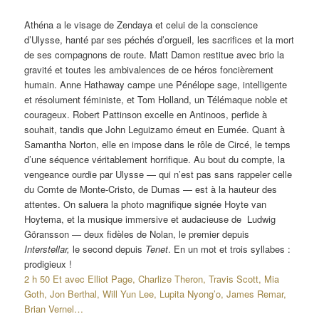
Athéna a le visage de Zendaya et celui de la conscience
d’Ulysse, hanté par ses péchés d’orgueil, les sacrifices et la mort
de ses compagnons de route. Matt Damon restitue avec brio la
gravité et toutes les ambivalences de ce héros foncièrement
humain. Anne Hathaway campe une Pénélope sage, intelligente
et résolument féministe, et Tom Holland, un Télémaque noble et
courageux. Robert Pattinson excelle en Antinoos, perfide à
souhait, tandis que John Leguizamo émeut en Eumée. Quant à
Samantha Norton, elle en impose dans le rôle de Circé, le temps
d’une séquence véritablement horrifique. Au bout du compte, la
vengeance ourdie par Ulysse — qui n’est pas sans rappeler celle
du Comte de Monte-Cristo, de Dumas — est à la hauteur des
attentes. On saluera la photo magnifique signée Hoyte van
Hoytema, et la musique immersive et audacieuse de Ludwig
Göransson — deux fidèles de Nolan, le premier depuis
Interstellar,
le second depuis
Tenet
. En un mot et trois syllabes :
prodigieux !
2 h 50 Et avec Elliot Page, Charlize Theron, Travis Scott, Mia
Goth, Jon Berthal, Will Yun Lee, Lupita Nyong’o, James Remar,
Brian Vernel…