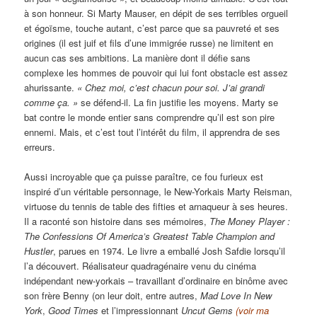
à son honneur. Si Marty Mauser, en dépit de ses terribles orgueil
et égoïsme, touche autant, c’est parce que sa pauvreté et ses
origines (il est juif et fils d’une immigrée russe) ne limitent en
aucun cas ses ambitions.
La manière dont il défie sans
complexe les hommes de pouvoir qui lui font obstacle est assez
ahurissante.
« Chez moi, c’est chacun pour soi. J’ai grandi
comme ça. »
se défend-il. La fin justifie les moyens. Marty se
bat contre le monde entier sans comprendre qu’il est son pire
ennemi. Mais, et c’est tout l’intérêt du film, il apprendra de ses
erreurs.
Aussi incroyable que ça puisse paraître, ce fou furieux est
inspiré d’un véritable personnage, le New-Yorkais Marty Reisman,
virtuose du tennis de table des fifties et arnaqueur à ses heures.
Il a raconté son histoire dans ses mémoires,
The Money Player :
The Confessions Of America’s Greatest Table Champion
and
Hustler
, parues en 1974. Le livre a emballé Josh Safdie lorsqu’il
l’a découvert. Réalisateur quadragénaire venu du cinéma
indépendant new-yorkais – travaillant d’ordinaire en binôme avec
son frère Benny (on leur doit, entre autres,
Mad Love In New
York
,
Good Times
et l’impressionnant
Uncut Gems
(voir ma