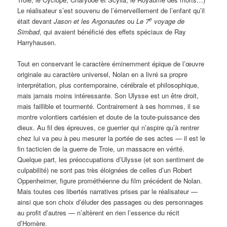
Le réalisateur s’est souvenu de l’émerveillement de l’enfant qu’il
e
était devant
Jason et les Argonautes
ou
Le 7
voyage de
Simbad
, qui avaient bénéficié des effets spéciaux de Ray
Harryhausen.
Tout en conservant le caractère éminemment épique de l’œuvre
originale au caractère universel, Nolan en a livré sa propre
interprétation, plus contemporaine, cérébrale et philosophique,
mais jamais moins intéressante. Son Ulysse est un être droit,
mais faillible et tourmenté. Contrairement à ses hommes, il se
montre volontiers cartésien et doute de la toute-puissance des
dieux. Au fil des épreuves, ce guerrier qui n’aspire qu’à rentrer
chez lui va peu à peu mesurer la portée de ses actes — il est le
fin tacticien de la guerre de Troie, un massacre en vérité.
Quelque part, les préoccupations d’Ulysse (et son sentiment de
culpabilité) ne sont pas très éloignées de celles d’un Robert
Oppenheimer, figure prométhéenne du film précédent de Nolan.
Mais toutes ces libertés narratives prises par le réalisateur —
ainsi que son choix d’éluder des passages ou des personnages
au profit d’autres — n’altèrent en rien l’essence du récit
d’Homère.