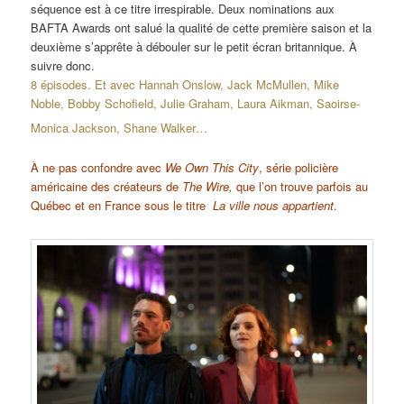
séquence est à ce titre irrespirable. Deux nominations aux
BAFTA Awards ont salué la qualité de cette première saison et la
deuxième s’apprête à débouler sur le petit écran britannique. À
suivre donc.
8 épisodes. Et avec Hannah Onslow, Jack McMullen, Mike
Noble, Bobby Schofield, Julie Graham, Laura Aikman, Saoirse-
Monica Jackson, Shane Walker…
À ne pas confondre avec
We Own This City
, série policière
américaine des créateurs de
The Wire,
que l’on trouve parfois au
Québec et en France sous le titre
La ville nous appartient
.