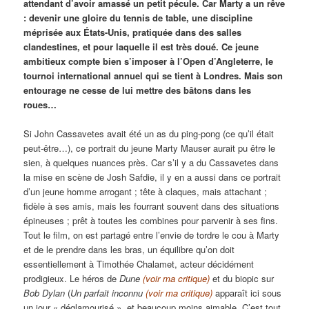
attendant d’avoir amassé un petit pécule. Car Marty a un rêve
: devenir une gloire du tennis de table, une discipline
méprisée aux États-Unis, pratiquée dans des salles
clandestines, et pour laquelle il est très doué. Ce jeune
ambitieux compte bien s’imposer à l’Open d’Angleterre, le
tournoi international annuel qui se tient à Londres. Mais son
entourage ne cesse de lui mettre des bâtons dans les
roues…
Si John Cassavetes avait été un as du ping-pong (ce qu’il était
peut-être…), ce portrait du jeune Marty Mauser aurait pu être le
sien, à quelques nuances près. Car s’il y a du Cassavetes dans
la mise en scène de Josh Safdie, il y en a aussi dans ce portrait
d’un jeune homme arrogant ; tête à claques, mais attachant ;
fidèle à ses amis, mais les fourrant souvent dans des situations
épineuses ; prêt à toutes les combines pour parvenir à ses fins.
Tout le film, on est partagé entre l’envie de tordre le cou à Marty
et de le prendre dans les bras, un équilibre qu’on doit
essentiellement à Timothée Chalamet, acteur décidément
prodigieux. Le héros de
Dune
(voir ma critique)
et du biopic sur
Bob Dylan
(
Un parfait inconnu
(voir ma critique)
apparaît ici sous
un jour « déglamourisé », et beaucoup moins aimable. C’est tout