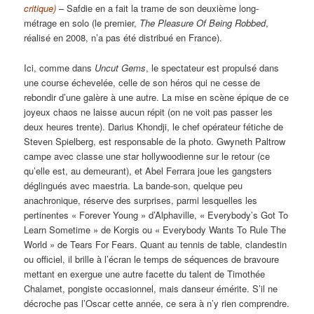
critique)
– Safdie en a fait la trame de son deuxième long-
métrage en solo (le premier,
The Pleasure Of Being Robbed
,
réalisé en 2008, n’a pas été distribué en France).
Ici, comme dans
Uncut Gems
, le spectateur est propulsé dans
une course échevelée, celle de son héros qui ne cesse de
rebondir d’une galère à une autre. La mise en scène épique de ce
joyeux chaos ne laisse aucun répit (on ne voit pas passer les
deux heures trente). Darius Khondji, le chef opérateur fétiche de
Steven Spielberg, est responsable de la photo. Gwyneth Paltrow
campe avec classe une star hollywoodienne sur le retour (ce
qu’elle est, au demeurant), et Abel Ferrara joue les gangsters
déglingués avec maestria. La bande-son, quelque peu
anachronique, réserve des surprises, parmi lesquelles les
pertinentes « Forever Young » d’Alphaville, « Everybody’s Got To
Learn Sometime » de Korgis ou « Everybody Wants To Rule The
World » de Tears For Fears. Quant au tennis de table, clandestin
ou officiel, il brille à l’écran le temps de séquences de bravoure
mettant en exergue une autre facette du talent de Timothée
Chalamet, pongiste occasionnel, mais danseur émérite. S’il ne
décroche pas l’Oscar cette année, ce sera à n’y rien comprendre.