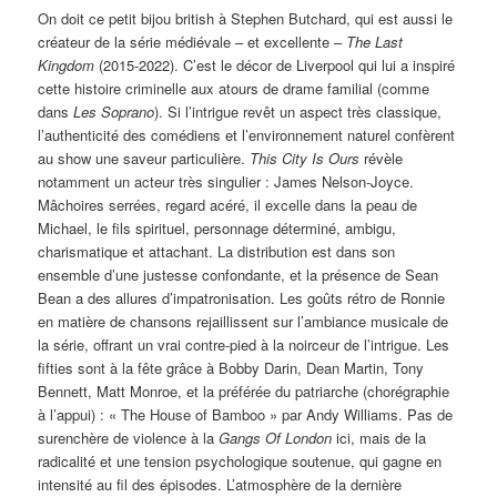
On doit ce petit bijou british à Stephen Butchard, qui est aussi le
créateur de la série médiévale – et excellente –
The Last
Kingdom
(2015-2022). C’est le décor de Liverpool qui lui a inspiré
cette histoire criminelle aux atours de drame familial (comme
dans
Les Soprano
). Si l’intrigue revêt un aspect très classique,
l’authenticité des comédiens et l’environnement naturel confèrent
au show une saveur particulière.
This City Is Ours
révèle
notamment un acteur très singulier : James Nelson-Joyce.
Mâchoires serrées, regard acéré, il excelle dans la peau de
Michael, le fils spirituel, personnage déterminé, ambigu,
charismatique et attachant. La distribution est dans son
ensemble d’une justesse confondante, et la présence de Sean
Bean a des allures d’impatronisation. Les goûts rétro de Ronnie
en matière de chansons rejaillissent sur l’ambiance musicale de
la série, offrant un vrai contre-pied à la noirceur de l’intrigue. Les
fifties sont à la fête grâce à Bobby Darin, Dean Martin, Tony
Bennett, Matt Monroe, et la préférée du patriarche (chorégraphie
à l’appui) : « The House of Bamboo » par Andy Williams. Pas de
surenchère de violence à la
Gangs Of London
ici, mais de la
radicalité et une tension psychologique soutenue, qui gagne en
intensité au fil des épisodes. L’atmosphère de la dernière