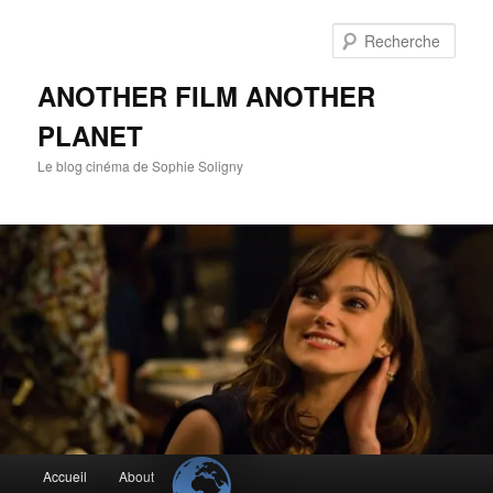
Aller
Aller
au
au
Rech
contenu
contenu
principal
secondaire
ANOTHER FILM ANOTHER
PLANET
Le blog cinéma de Sophie Soligny
Menu
Accueil
About
principal