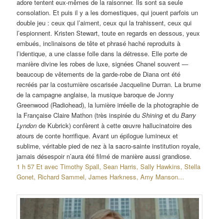
adore tentent eux-mêmes de la raisonner. Ils sont sa seule
consolation. Et puis il y a les domestiques, qui jouent parfois un
double jeu : ceux qui l’aiment, ceux qui la trahissent, ceux qui
l’espionnent. Kristen Stewart, toute en regards en dessous, yeux
embués, inclinaisons de tête et phrasé haché reproduits à
l’identique, a une classe folle dans la détresse. Elle porte de
manière divine les robes de luxe, signées Chanel souvent —
beaucoup de vêtements de la garde-robe de Diana ont été
recréés par la costumière oscarisée Jacqueline Durran. La brume
de la campagne anglaise, la musique baroque de Jonny
Greenwood (Radiohead), la lumière irréelle de la photographie de
la Française Claire Mathon (très inspirée du
Shining
et du
Barry
Lyndon
de Kubrick) confèrent à cette œuvre hallucinatoire des
atours de conte horrifique. Avant un épilogue lumineux et
sublime, véritable pied de nez à la sacro-sainte institution royale,
jamais désespoir n’aura été filmé de manière aussi grandiose.
1 h 57 Et avec Timothy Spall, Sean Harris, Sally Hawkins, Stella
Gonet, Richard Sammel, James Harkness, Amy Manson…