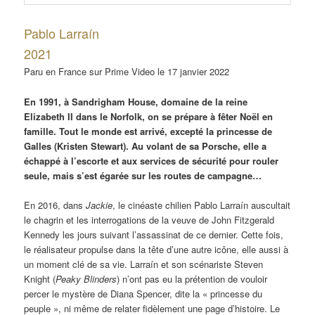
Pablo Larraín
2021
Paru en France sur Prime Video le 17 janvier 2022
En 1991, à Sandrigham House, domaine de la reine
Elizabeth II dans le Norfolk, on se prépare à fêter Noël en
famille. Tout le monde est arrivé, excepté la princesse de
Galles (Kristen Stewart). Au volant de sa Porsche, elle a
échappé à l’escorte et aux services de sécurité pour rouler
seule, mais s’est égarée sur les routes de campagne…
En 2016, dans
Jackie
, le cinéaste chilien Pablo Larraín auscultait
le chagrin et les interrogations de la veuve de John Fitzgerald
Kennedy les jours suivant l’assassinat de ce dernier. Cette fois,
le réalisateur propulse dans la tête d’une autre icône, elle aussi à
un moment clé de sa vie. Larraín et son scénariste Steven
Knight (
Peaky Blinders
) n’ont pas eu la prétention de vouloir
percer le mystère de Diana Spencer, dite la « princesse du
peuple », ni même de relater fidèlement une page d’histoire. Le