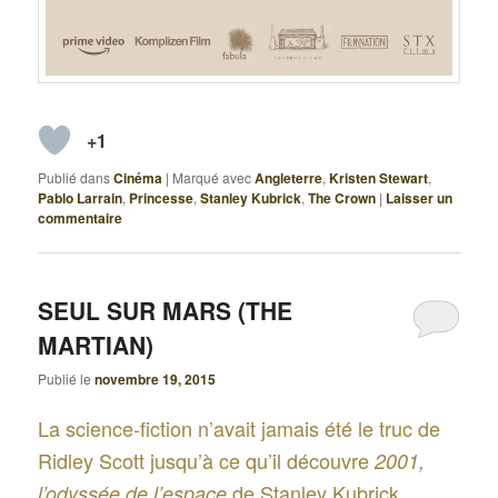
+1
Publié dans
Cinéma
|
Marqué avec
Angleterre
,
Kristen Stewart
,
Pablo Larrain
,
Princesse
,
Stanley Kubrick
,
The Crown
|
Laisser un
commentaire
SEUL SUR MARS (THE
MARTIAN)
Publié le
novembre 19, 2015
La science-fiction n’avait jamais été le truc de
Ridley Scott jusqu’à ce qu’il découvre
2001,
de Stanley Kubrick.
l’odyssée de l’espace