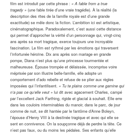
film est introduit par cette phrase :
« A fable from a true
tragedy »
(une fable tirée d’une vraie tragédie). À la réalité (la
description des rites de la famille royale est d’une grande
exactitude) se mêle donc la fiction. L’ambition ici est artistique,
cinématographique. Paradoxalement, c’est aussi cette distance
qui permet d’approcher la vérité d’un personnage qui, vingt-cinq
ans après sa mort tragique, exerce toujours une incroyable
fascination. Le film est rythmé par les émotions qui traversent
l’infortunée héroïne. Dix ans après son mariage en grande
pompe, Diana n’est plus qu’une princesse tourmentée et
malheureuse. Épouse trompée et délaissée, incomprise voire
méprisée par son illustre belle-famille, elle adopte un
comportement d’ado rebelle et refuse de se plier aux règles
imposées qui l’infantilisent.
« Tu te plains comme une gamine qui
n’a pas ce qu’elle veut
» lui dit avec agacement Charles, campé
par l’excellent Jack Farthing, rigide et glacial à souhait. Elle erre
dans les couloirs interminables du manoir, dans le parc, de jour
comme de nuit, se dit hantée par le fantôme d’Anne Boleyn,
l’épouse d’Henry VIII à la destinée tragique et avec qui elle se
sent en connivence. On la soupçonne déjà de perdre la tête. Ce
n’est pas faux, ou du moins les pédales. Ses enfants qu’elle