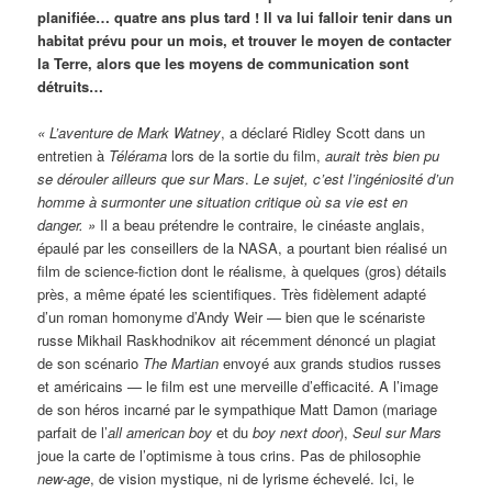
planifiée… quatre ans plus tard ! Il va lui falloir tenir dans un
habitat prévu pour un mois, et trouver le moyen de contacter
la Terre, alors que les moyens de communication sont
détruits…
« L’aventure de Mark Watney
, a déclaré Ridley Scott dans un
entretien à
Télérama
lors de la sortie du film,
aurait très bien pu
se dérouler ailleurs que sur Mars
.
Le sujet, c’est l’ingéniosité d’un
homme à surmonter une situation critique où sa vie est en
danger. »
Il a beau prétendre le contraire, le cinéaste anglais,
épaulé par les conseillers de la NASA, a pourtant bien réalisé un
film de science-fiction dont le réalisme, à quelques (gros) détails
près, a même épaté les scientifiques. Très fidèlement adapté
d’un roman homonyme d’Andy Weir — bien que le scénariste
russe Mikhail Raskhodnikov ait récemment dénoncé un plagiat
de son scénario
The Martian
envoyé aux grands studios russes
et américains — le film est une merveille d’efficacité. A l’image
de son héros incarné par le sympathique Matt Damon (mariage
parfait de l’
all american boy
et du
boy next door
),
Seul sur Mars
joue la carte de l’optimisme à tous crins. Pas de philosophie
new-age
, de vision mystique, ni de lyrisme échevelé. Ici, le