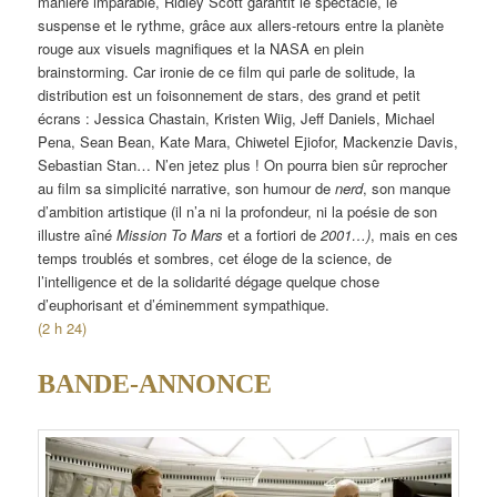
manière imparable, Ridley Scott garantit le spectacle, le
suspense et le rythme, grâce aux allers-retours entre la planète
rouge aux visuels magnifiques et la NASA en plein
brainstorming. Car ironie de ce film qui parle de solitude, la
distribution est un foisonnement de stars, des grand et petit
écrans : Jessica Chastain, Kristen Wiig, Jeff Daniels, Michael
Pena, Sean Bean, Kate Mara, Chiwetel Ejiofor, Mackenzie Davis,
Sebastian Stan… N’en jetez plus ! On pourra bien sûr reprocher
au film sa simplicité narrative, son humour de
nerd
, son manque
d’ambition artistique (il n’a ni la profondeur, ni la poésie de son
illustre aîné
Mission To Mars
et a fortiori de
2001…)
, mais en ces
temps troublés et sombres, cet éloge de la science, de
l’intelligence et de la solidarité dégage quelque chose
d’euphorisant et d’éminemment sympathique.
(2 h 24)
BANDE-ANNONCE