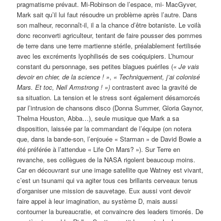
pragmatisme prévaut. Mi-Robinson de l’espace, mi- MacGyver,
Mark sait qu’il lui faut résoudre un problème après l’autre. Dans
son malheur, reconnaît-il, il a la chance d’être botaniste. Le voilà
donc reconverti agriculteur, tentant de faire pousser des pommes
de terre dans une terre martienne stérile, préalablement fertilisée
avec les excréments lyophilisés de ses coéquipiers. L’humour
constant du personnage, ses petites blagues puériles (
« Je vais
devoir en chier, de la science ! »
,
« Techniquement, j’ai colonisé
Mars. Et toc, Neil Armstrong ! »)
contrastent avec la gravité de
sa situation. La tension et le stress sont également désamorcés
par l’intrusion de chansons disco (Donna Summer, Gloria Gaynor,
Thelma Houston, Abba…), seule musique que Mark a sa
disposition, laissée par la commandant de l’équipe (on notera
que, dans la bande-son, l’enjouée « Starman » de David Bowie a
été préférée à l’attendue « Life On Mars? »). Sur Terre en
revanche, ses collègues de la NASA rigolent beaucoup moins.
Car en découvrant sur une image satellite que Watney est vivant,
c’est un tsunami qui va agiter tous ces brillants cerveaux tenus
d’organiser une mission de sauvetage. Eux aussi vont devoir
faire appel à leur imagination, au système D, mais aussi
contourner la bureaucratie, et convaincre des leaders timorés. De