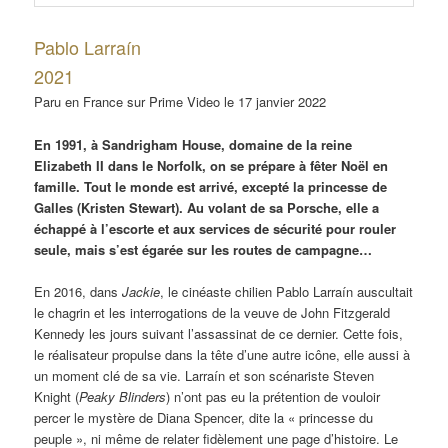
Pablo Larraín
2021
Paru en France sur Prime Video le 17 janvier 2022
En 1991, à Sandrigham House, domaine de la reine
Elizabeth II dans le Norfolk, on se prépare à fêter Noël en
famille. Tout le monde est arrivé, excepté la princesse de
Galles (Kristen Stewart). Au volant de sa Porsche, elle a
échappé à l’escorte et aux services de sécurité pour rouler
seule, mais s’est égarée sur les routes de campagne…
En 2016, dans
Jackie
, le cinéaste chilien Pablo Larraín auscultait
le chagrin et les interrogations de la veuve de John Fitzgerald
Kennedy les jours suivant l’assassinat de ce dernier. Cette fois,
le réalisateur propulse dans la tête d’une autre icône, elle aussi à
un moment clé de sa vie. Larraín et son scénariste Steven
Knight (
Peaky Blinders
) n’ont pas eu la prétention de vouloir
percer le mystère de Diana Spencer, dite la « princesse du
peuple », ni même de relater fidèlement une page d’histoire. Le