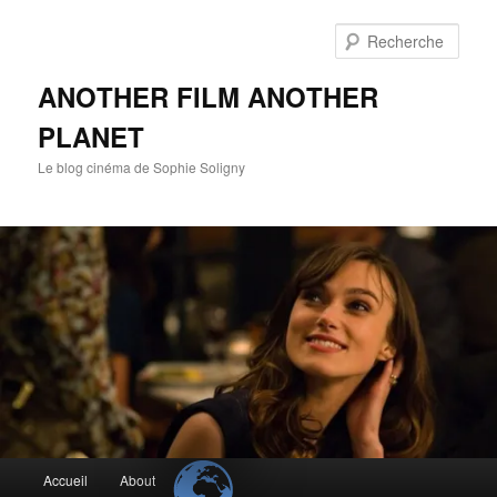
Aller
Aller
au
au
Rech
contenu
contenu
principal
secondaire
ANOTHER FILM ANOTHER
PLANET
Le blog cinéma de Sophie Soligny
Menu
Accueil
About
principal