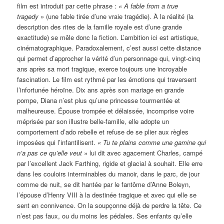
film est introduit par cette phrase :
« A fable from a true
tragedy »
(une fable tirée d’une vraie tragédie). À la réalité (la
description des rites de la famille royale est d’une grande
exactitude) se mêle donc la fiction. L’ambition ici est artistique,
cinématographique. Paradoxalement, c’est aussi cette distance
qui permet d’approcher la vérité d’un personnage qui, vingt-cinq
ans après sa mort tragique, exerce toujours une incroyable
fascination. Le film est rythmé par les émotions qui traversent
l’infortunée héroïne. Dix ans après son mariage en grande
pompe, Diana n’est plus qu’une princesse tourmentée et
malheureuse. Épouse trompée et délaissée, incomprise voire
méprisée par son illustre belle-famille, elle adopte un
comportement d’ado rebelle et refuse de se plier aux règles
imposées qui l’infantilisent.
« Tu te plains comme une gamine qui
n’a pas ce qu’elle veut
» lui dit avec agacement Charles, campé
par l’excellent Jack Farthing, rigide et glacial à souhait. Elle erre
dans les couloirs interminables du manoir, dans le parc, de jour
comme de nuit, se dit hantée par le fantôme d’Anne Boleyn,
l’épouse d’Henry VIII à la destinée tragique et avec qui elle se
sent en connivence. On la soupçonne déjà de perdre la tête. Ce
n’est pas faux, ou du moins les pédales. Ses enfants qu’elle