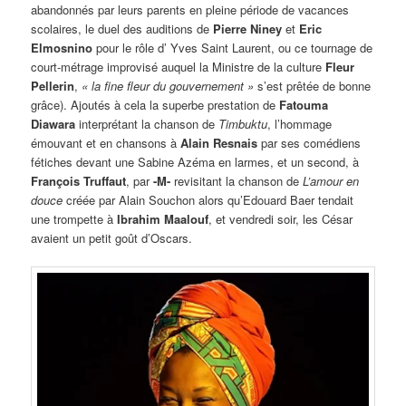
abandonnés par leurs parents en pleine période de vacances
scolaires, le duel des auditions de
Pierre Niney
et
Eric
Elmosnino
pour le rôle d’ Yves Saint Laurent, ou ce tournage de
court-métrage improvisé auquel la Ministre de la culture
Fleur
Pellerin
,
« la fine fleur du gouvernement »
s’est prêtée de bonne
grâce). Ajoutés à cela la superbe prestation de
Fatouma
Diawara
interprétant la chanson de
Timbuktu
, l’hommage
émouvant et en chansons à
Alain Resnais
par ses comédiens
fétiches devant une Sabine Azéma en larmes, et un second, à
François Truffaut
, par
-M-
revisitant la chanson de
L’amour en
douce
créée par Alain Souchon alors qu’Edouard Baer tendait
une trompette à
Ibrahim Maalouf
, et vendredi soir, les César
avaient un petit goût d’Oscars.