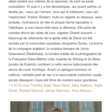
adore tentent eux-mêmes de la raisonner. Ils sont sa seule
consolation. Et puis il y a les domestiques, qui jouent parfois un
double jeu : ceux qui l’aiment, ceux qui la trahissent, ceux qui
l’espionnent. Kristen Stewart, toute en regards en dessous, yeux
embués, inclinaisons de tête et phrasé haché reproduits à
l’identique, a une classe folle dans la détresse. Elle porte de
manière divine les robes de luxe, signées Chanel souvent —
beaucoup de vêtements de la garde-robe de Diana ont été
recréés par la costumière oscarisée Jacqueline Durran. La brume
de la campagne anglaise, la musique baroque de Jonny
Greenwood (Radiohead), la lumière irréelle de la photographie de
la Française Claire Mathon (très inspirée du
Shining
et du
Barry
Lyndon
de Kubrick) confèrent à cette œuvre hallucinatoire des
atours de conte horrifique. Avant un épilogue lumineux et
sublime, véritable pied de nez à la sacro-sainte institution royale,
jamais désespoir n’aura été filmé de manière aussi grandiose.
1 h 57 Et avec Timothy Spall, Sean Harris, Sally Hawkins, Stella
Gonet, Richard Sammel, James Harkness, Amy Manson…