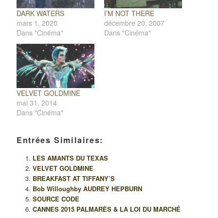
DARK WATERS
I’M NOT THERE
mars 1, 2020
décembre 20, 2007
Dans "Cinéma"
Dans "Cinéma"
VELVET GOLDMINE
mai 31, 2014
Dans "Cinéma"
Entrées Similaires:
LES AMANTS DU TEXAS
VELVET GOLDMINE
BREAKFAST AT TIFFANY’S
Bob Willoughby AUDREY HEPBURN
SOURCE CODE
CANNES 2015 PALMARÈS & LA LOI DU MARCHÉ