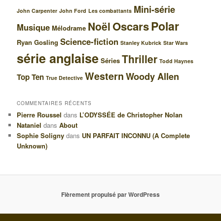
Mini-série
John Carpenter
John Ford
Les combattants
Polar
Oscars
Noël
Musique
Mélodrame
Science-fiction
Ryan Gosling
Stanley Kubrick
Star Wars
série anglaise
Thriller
Séries
Todd Haynes
Western
Woody Allen
Top Ten
True Detective
COMMENTAIRES RÉCENTS
Pierre Roussel
dans
L’ODYSSÉE de Christopher Nolan
Nataniel
dans
About
Sophie Soligny
dans
UN PARFAIT INCONNU (A Complete
Unknown)
Fièrement propulsé par WordPress