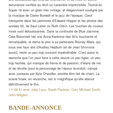
astucieuse confère au récit un caractère imprévisible. Tourné en
Super 16 avec un grain très vintage, et élégamment souligné par
la musique de Carter Burwell et le jazz de l’époque,
Carol
transporte dans les peintures d’Edward Hopper et les photos des
années 50, de Saul Leiter ou Ruth Orkin. Les touches de couleur
vives sont éblouissantes. Dans la continuité de
Blue Jasmine
,
Cate Blanchett fait une Anna Karénine des 50’s touchante et
remarquable, et dame le pion à sa partenaire Rooney Mara, qui,
sous ses faux airs d’Audrey Hepburn (et de Jean Simmons
aussi), reste un peu trop souvent impénétrable. C’est aussi le
reproche que l’on peut faire à cette œuvre un peu figée, un peu
trop feutrée, qui manque de fièvre et de passion, d’élans de vie
et de révolte (seul le personnage de l’époux éconduit, campé
avec justesse par Kyle Chandler, semble être fait de chair). La
scène finale, en revanche, est si magnifique qu’elle absout
définitivement le film.
1 h 58 Et avec Jake Lacy, Sarah Paulson, Cory Michael Smith,
John Magaro…
BANDE-ANNONCE