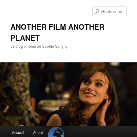
Aller
au
Rech
contenu
principal
ANOTHER FILM ANOTHER
PLANET
Le blog cinéma de Sophie Soligny
Menu
Accueil
About
principal