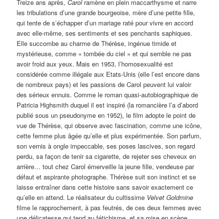
Treize ans après,
Carol
ramène en plein maccarthysme et narre
les tribulations d’une grande bourgeoise, mère d’une petite fille,
qui tente de s’échapper d’un mariage raté pour vivre en accord
avec elle-même, ses sentiments et ses penchants saphiques.
Elle succombe au charme de Thérèse, ingénue timide et
mystérieuse, comme « tombée du ciel » et qui semble ne pas
avoir froid aux yeux. Mais en 1953, l’homosexualité est
considérée comme illégale aux Etats-Unis (elle l’est encore dans
de nombreux pays) et les passions de Carol peuvent lui valoir
des sérieux ennuis. Comme le roman quasi-autobiographique de
Patricia Highsmith duquel il est inspiré (la romancière l’a d’abord
publié sous un pseudonyme en 1952), le film adopte le point de
vue de Thérèse, qui observe avec fascination, comme une icône,
cette femme plus âgée qu’elle et plus expérimentée. Son parfum,
son vernis à ongle impeccable, ses poses lascives, son regard
perdu, sa façon de tenir sa cigarette, de rejeter ses cheveux en
arrière… tout chez Carol émerveille la jeune fille, vendeuse par
défaut et aspirante photographe. Thérèse suit son instinct et se
laisse entraîner dans cette histoire sans savoir exactement ce
qu’elle en attend. Le réalisateur du cultissime
Velvet Goldmine
filme le rapprochement, à pas feutrés, de ces deux femmes avec
une délicatesse qui tend au fétichisme, et sa mise en scène