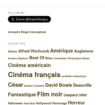
FOLLOW ME !
Annuaire Blogs francophone
ÉTIQUETTES
Amérique
Alfred Hitchcock
Angleterre
Action
Best Of
Bilan
Audrey Hepburn
Christmas
Christopher Nolan
Cinéma américain
Cinéma français
comédie romantique
César
David Bowie
Deauville
Damien Chazelle
Film noir
Fantastique
Gaspard Ulliel
Horreur
Halloween
Hollywood
Hommage
Hannibal