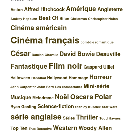
Amérique
Alfred Hitchcock
Angleterre
Action
Best Of
Bilan
Audrey Hepburn
Christmas
Christopher Nolan
Cinéma américain
Cinéma français
comédie romantique
César
David Bowie
Deauville
Damien Chazelle
Film noir
Fantastique
Gaspard Ulliel
Horreur
Halloween
Hollywood
Hommage
Hannibal
Mini-série
John Carpenter
John Ford
Les combattants
Polar
Oscars
Noël
Musique
Mélodrame
Science-fiction
Ryan Gosling
Stanley Kubrick
Star Wars
série anglaise
Thriller
Séries
Todd Haynes
Western
Woody Allen
Top Ten
True Detective