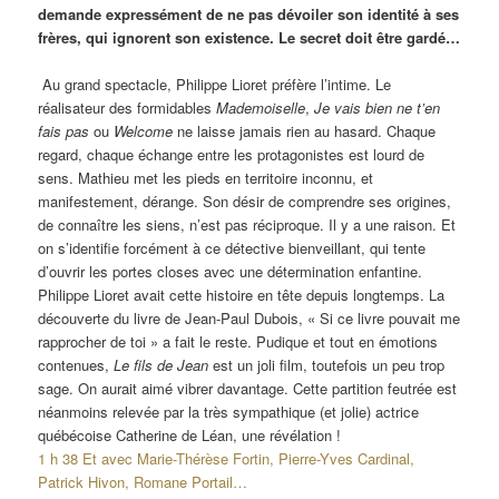
demande expressément de ne pas dévoiler son identité à ses
frères, qui ignorent son existence. Le secret doit être gardé…
Au grand spectacle, Philippe Lioret préfère l’intime. Le
réalisateur des formidables
Mademoiselle
,
Je vais bien ne t’en
fais pas
ou
Welcome
ne laisse jamais rien au hasard. Chaque
regard, chaque échange entre les protagonistes est lourd de
sens. Mathieu met les pieds en territoire inconnu, et
manifestement, dérange. Son désir de comprendre ses origines,
de connaître les siens, n’est pas réciproque. Il y a une raison. Et
on s’identifie forcément à ce détective bienveillant, qui tente
d’ouvrir les portes closes avec une détermination enfantine.
Philippe Lioret avait cette histoire en tête depuis longtemps. La
découverte du livre de Jean-Paul Dubois, « Si ce livre pouvait me
rapprocher de toi » a fait le reste. Pudique et tout en émotions
contenues,
Le fils de Jean
est un joli film, toutefois un peu trop
sage. On aurait aimé vibrer davantage. Cette partition feutrée est
néanmoins relevée par la très sympathique (et jolie) actrice
québécoise Catherine de Léan, une révélation !
1 h 38 Et avec Marie-Thérèse Fortin, Pierre-Yves Cardinal,
Patrick Hivon, Romane Portail…