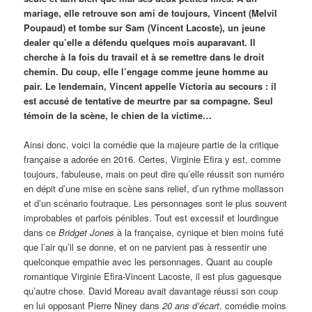
mariage, elle retrouve son ami de toujours, Vincent (Melvil
Poupaud) et tombe sur Sam (Vincent Lacoste), un jeune
dealer qu’elle a défendu quelques mois auparavant. Il
cherche à la fois du travail et à se remettre dans le droit
chemin. Du coup, elle l’engage comme jeune homme au
pair. Le lendemain, Vincent appelle Victoria au secours : il
est accusé de tentative de meurtre par sa compagne. Seul
témoin de la scène, le chien de la victime…
Ainsi donc, voici la comédie que la majeure partie de la critique
française a adorée en 2016. Certes, Virginie Efira y est, comme
toujours, fabuleuse, mais on peut dire qu’elle réussit son numéro
en dépit d’une mise en scène sans relief, d’un rythme mollasson
et d’un scénario foutraque. Les personnages sont le plus souvent
improbables et parfois pénibles. Tout est excessif et lourdingue
dans ce
Bridget Jones
à la française, cynique et bien moins futé
que l’air qu’il se donne, et on ne parvient pas à ressentir une
quelconque empathie avec les personnages. Quant au couple
romantique Virginie Efira-Vincent Lacoste, il est plus gaguesque
qu’autre chose. David Moreau avait davantage réussi son coup
en lui opposant Pierre Niney dans
20 ans d’écart
, comédie moins