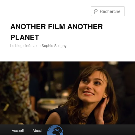
Aller
au
Rech
contenu
principal
ANOTHER FILM ANOTHER
PLANET
Le blog cinéma de Sophie Soligny
Menu
Accueil
About
principal