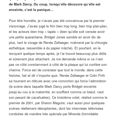
de Mark Darcy. Du coup, lorsqu’elle découvre qu’elle est
enceinte, c’est la panique…
Pour être honnête, je n’avais pas été convaincue par le premier
visionnage. J’avais jugé le film bien trop long, bien trop plan-plan,
et les acteurs bien trop « tapés » (bien qu’elle soit censée avoir
une petite quarantaine, Bridget Jones semble en avoir dix de
plus, tant le visage de Renée Zellweger, malmené par la chirurgie
esthétique, ressemble à du papier mâché). Et pourtant, en le
revoyant quelque temps après, je l’ai trouvé beaucoup plus drôle
et sûrement plus attachant. Je me demande même si ce n’est
pas ce côté constamment à côté de la plaque qui lui confère son
charme. Force est de constater que tout le monde, dans cette
histoire, fait et dit n’importe quoi. Renée Zellweger et Colin Firth
se tournent en ridicule avec une conviction qui force l’admiration
(la scène dans laquelle Mark Darcy porte Bridget enceinte
jusqu’au cou à la maternité, en soufflant comme un bœuf, vaut
son pesant de cacahuètes). Ce troisième volet, réalisé comme le
premier de 2001, par Sharon Maguire, vaut aussi pour quelques
scènes réellement désopilantes, dont les interviews télévisées
conduites de manière très spéciale par Miranda (formidable