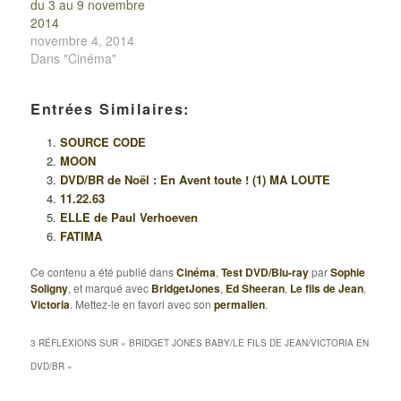
du 3 au 9 novembre
2014
novembre 4, 2014
Dans "Cinéma"
Entrées Similaires:
SOURCE CODE
MOON
DVD/BR de Noël : En Avent toute ! (1) MA LOUTE
11.22.63
ELLE de Paul Verhoeven
FATIMA
Ce contenu a été publié dans
Cinéma
,
Test DVD/Blu-ray
par
Sophie
Soligny
, et marqué avec
BridgetJones
,
Ed Sheeran
,
Le fils de Jean
,
Victoria
. Mettez-le en favori avec son
permalien
.
3 RÉFLEXIONS SUR «
BRIDGET JONES BABY/LE FILS DE JEAN/VICTORIA EN
DVD/BR
»