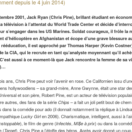
nment depuis le 4 juin 2014)
tembre 2001, Jack Ryan (Chris Pine), brillant étudiant en économ
la télévision à l’attentat du World Trade Center et décide d’inter
ur s’engager dans les US Marines. Soldat courageux, il frôle la 
nt d’hélicoptère en Afghanistan et écope d’une grave blessure a
 rééducation, il est approché par Thomas Harper (Kevin Costner
de la CIA, qui le recrute en tant qu’analyste moyennant qu’il ach
 C’est aussi à ce moment-là que Jack rencontre la femme de sa vi
y)…
ois ans, Chris Pine peut voir l’avenir en rose. Ce Californien issu d’un
ens hollywoodiens – sa grand-mère, Anne Gwynne, était une star des
Universal et son père, Robert Pine, est un acteur de télévision populai
re autres, des fans de la série
Chips
– a fait un joli petit bout de che
 dans la comédie pour ado (il donnait notamment la réplique à Linds
ympathique
Lucky Girl
en 2006). Charismatique, intelligent, aussi à l’a
nstoppable
), le film de genre (
Infectés
,
Mi$e à prix
) ou dans la coméd
e (
Target
), Chris Pine a l’étoffe des héros. Après avoir donné un coup