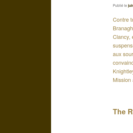
Publié le
jui
Contre t
Branagh 
Clancy, 
suspense
aux sour
convainc
Knightle
Mission 
The R