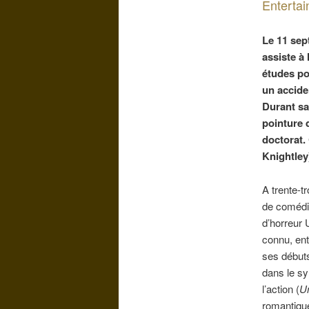
Entertai
Le 11 sep
assiste à 
études po
un accide
Durant sa
pointure 
doctorat.
Knightle
A trente-tr
de comédi
d’horreur 
connu, ent
ses débuts
dans le s
l’action (
U
romantiqu