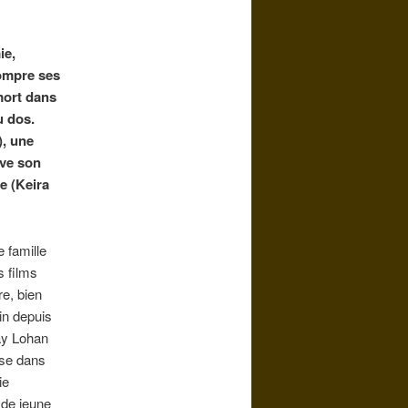
ie,
rompre ses
mort dans
u dos.
), une
ève son
e (Keira
e famille
 films
re, bien
min depuis
ay Lohan
ise dans
ie
 de jeune