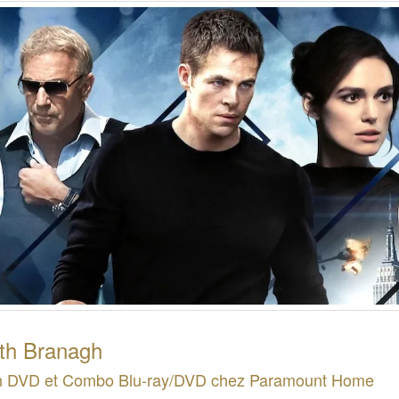
th Branagh
n DVD et Combo Blu-ray/DVD chez Paramount Home