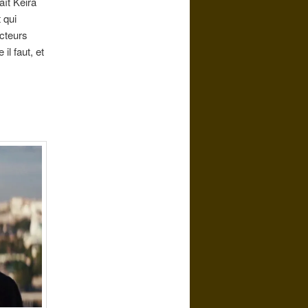
ît Keira
 qui
cteurs
il faut, et