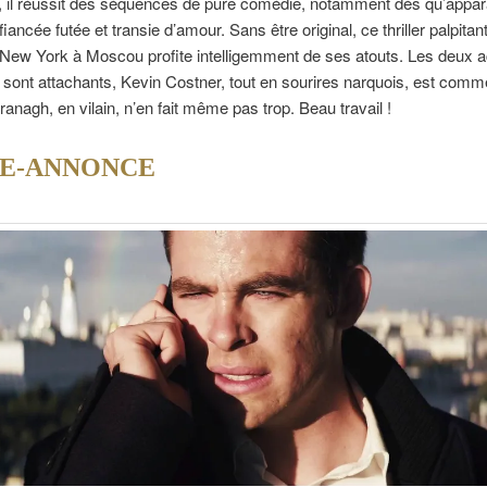
 il réussit des séquences de pure comédie, notamment dès qu’appara
fiancée futée et transie d’amour. Sans être original, ce thriller palpitant
New York à Moscou profite intelligemment de ses atouts. Les deux a
 sont attachants, Kevin Costner, tout en sourires narquois, est comme 
anagh, en vilain, n’en fait même pas trop. Beau travail !
E-ANNONCE