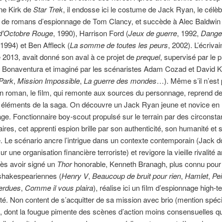
ne Kirk de
Star Trek
, il endosse ici le costume de Jack Ryan, le célè
e de romans d’espionnage de Tom Clancy, et succède à Alec Baldwin 
 d’Octobre Rouge
, 1990), Harrison Ford (
Jeux de guerre
, 1992,
Dange
 1994) et Ben Affleck (
La somme de toutes les peurs
, 2002). L’écrivai
 2013, avait donné son aval à ce projet de
prequel
, supervisé par le 
i Bonaventura et imaginé par les scénaristes Adam Cozad et David 
Park
,
Mission Impossible
,
La guerre des mondes
…). Même s’il n’est
n roman, le film, qui remonte aux sources du personnage, reprend d
éléments de la saga. On découvre un Jack Ryan jeune et novice en 
ge. Fonctionnaire boy-scout propulsé sur le terrain par des circonst
aires, cet apprenti espion brille par son authenticité, son humanité et 
é. Le scénario ancre l’intrigue dans un contexte contemporain (Jack do
r une organisation financière terroriste) et revigore la vieille rivalité
ès avoir signé un
Thor
honorable, Kenneth Branagh, plus connu pour
shakespeariennes (
Henry V
,
Beaucoup de bruit pour rien
,
Hamlet
,
Pe
erdues
,
Comme il vous plaira
), réalise ici un film d’espionnage high-t
té. Non content de s’acquitter de sa mission avec brio (mention spéci
, dont la fougue pimente des scènes d’action moins consensuelles qu