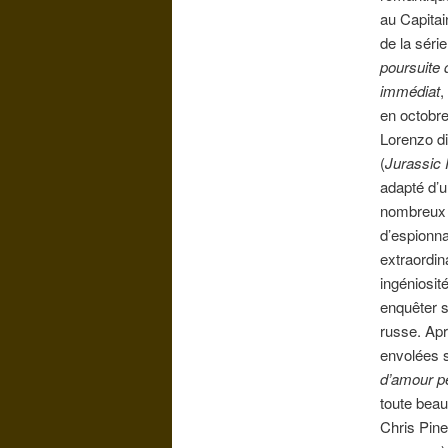
au Capitai
de la séri
poursuite
immédiat
,
en octobre
Lorenzo d
(
Jurassic 
adapté d’u
nombreux 
d’espionna
extraordin
ingéniosit
enquêter su
russe. Apr
envolées 
d’amour p
toute beau
Chris Pine