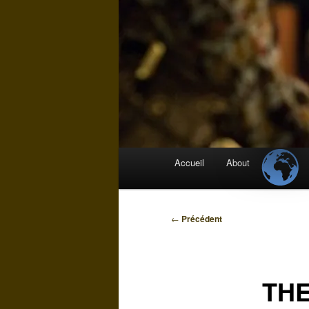
Menu
Accueil
About
principal
Navigation
←
Précédent
des
articles
THE