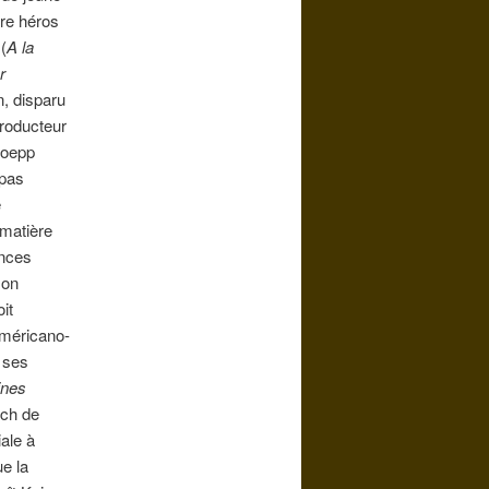
bre héros
(
A la
r
n, disparu
producteur
Koepp
 pas
e
matière
ances
son
it
 américano-
 ses
ines
ech de
ale à
e la