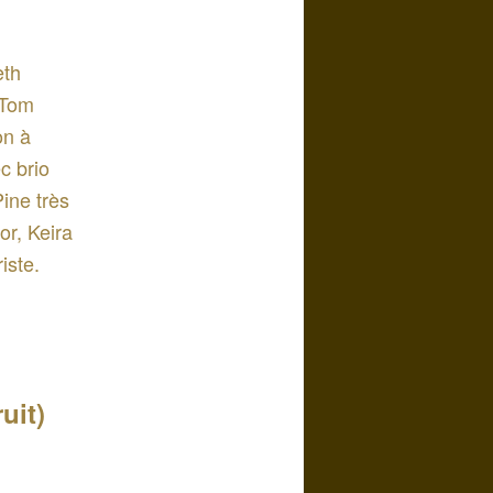
eth
 Tom
on à
c brio
ine très
or, Keira
iste.
uit)