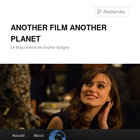
Aller
au
Rech
contenu
principal
ANOTHER FILM ANOTHER
PLANET
Le blog cinéma de Sophie Soligny
Menu
Accueil
About
principal