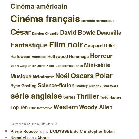
Cinéma américain
Cinéma français
comédie romantique
César
David Bowie
Deauville
Damien Chazelle
Film noir
Fantastique
Gaspard Ulliel
Horreur
Halloween
Hollywood
Hommage
Hannibal
Mini-série
John Carpenter
John Ford
Les combattants
Polar
Oscars
Noël
Musique
Mélodrame
Science-fiction
Ryan Gosling
Stanley Kubrick
Star Wars
série anglaise
Thriller
Séries
Todd Haynes
Western
Woody Allen
Top Ten
True Detective
COMMENTAIRES RÉCENTS
Pierre Roussel
dans
L’ODYSSÉE de Christopher Nolan
Nataniel
dans
About