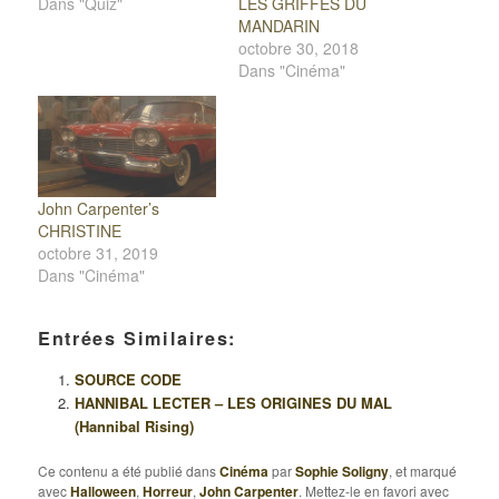
Dans "Quiz"
LES GRIFFES DU
MANDARIN
octobre 30, 2018
Dans "Cinéma"
John Carpenter’s
CHRISTINE
octobre 31, 2019
Dans "Cinéma"
Entrées Similaires:
SOURCE CODE
HANNIBAL LECTER – LES ORIGINES DU MAL
(Hannibal Rising)
Ce contenu a été publié dans
Cinéma
par
Sophie Soligny
, et marqué
avec
Halloween
,
Horreur
,
John Carpenter
. Mettez-le en favori avec