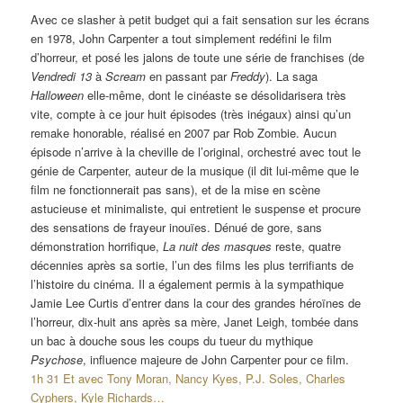
Avec ce slasher à petit budget qui a fait sensation sur les écrans
en 1978, John Carpenter a tout simplement redéfini le film
d’horreur, et posé les jalons de toute une série de franchises (de
Vendredi 13
à
Scream
en passant par
Freddy
). La saga
Halloween
elle-même, dont le cinéaste se désolidarisera très
vite, compte à ce jour huit épisodes (très inégaux) ainsi qu’un
remake honorable, réalisé en 2007 par Rob Zombie. Aucun
épisode n’arrive à la cheville de l’original, orchestré avec tout le
génie de Carpenter, auteur de la musique (il dit lui-même que le
film ne fonctionnerait pas sans), et de la mise en scène
astucieuse et minimaliste, qui entretient le suspense et procure
des sensations de frayeur inouïes. Dénué de gore, sans
démonstration horrifique,
La nuit des masques
reste, quatre
décennies après sa sortie, l’un des films les plus terrifiants de
l’histoire du cinéma. Il a également permis à la sympathique
Jamie Lee Curtis d’entrer dans la cour des grandes héroïnes de
l’horreur, dix-huit ans après sa mère, Janet Leigh, tombée dans
un bac à douche sous les coups du tueur du mythique
Psychose
, influence majeure de John Carpenter pour ce film.
1h 31 Et avec Tony Moran, Nancy Kyes, P.J. Soles, Charles
Cyphers, Kyle Richards…