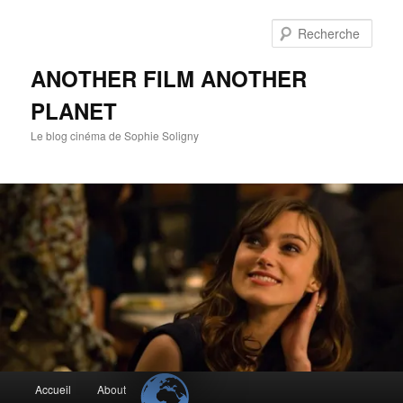
Aller
au
Rech
contenu
principal
ANOTHER FILM ANOTHER
PLANET
Le blog cinéma de Sophie Soligny
Menu
Accueil
About
principal