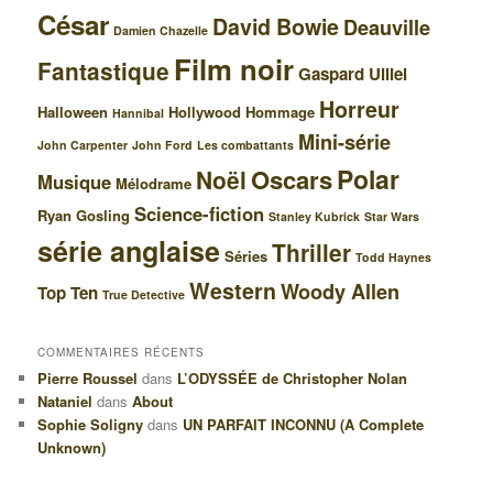
César
David Bowie
Deauville
Damien Chazelle
Film noir
Fantastique
Gaspard Ulliel
Horreur
Halloween
Hollywood
Hommage
Hannibal
Mini-série
John Carpenter
John Ford
Les combattants
Polar
Oscars
Noël
Musique
Mélodrame
Science-fiction
Ryan Gosling
Stanley Kubrick
Star Wars
série anglaise
Thriller
Séries
Todd Haynes
Western
Woody Allen
Top Ten
True Detective
COMMENTAIRES RÉCENTS
Pierre Roussel
dans
L’ODYSSÉE de Christopher Nolan
Nataniel
dans
About
Sophie Soligny
dans
UN PARFAIT INCONNU (A Complete
Unknown)