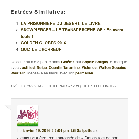
Entrées Similaires:
LA PRISONNIÈRE DU DÉSERT, LE LIVRE
SNOWPIERCER – LE TRANSPERCENEIGE : En avant
toute !
GOLDEN GLOBES 2016
QUIZ DE L’HORREUR
Ce contenu a été publié dans
Cinéma
par
Sophie Soligny
, et marqué
avec
Justified
,
Neige
,
Quentin Tarantino
,
Violence
,
Walton Goggins
,
Western
. Mettez-le en favori avec son
permalien
.
4 RÉFLEXIONS SUR «
LES HUIT SALOPARDS (THE HATEFUL EIGHT)
»
Le
janvier 19, 2016 à 3:04 pm
,
Lili Galipette
a dit :
J’étais peut-être trop imprégnée de « Django » et de son