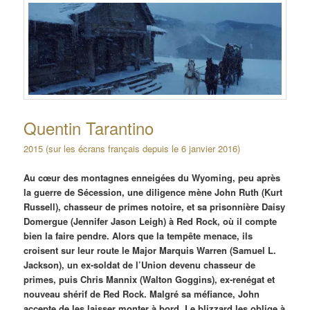
Quentin Tarantino
2015 (sur les écrans français depuis le 6 janvier 2016)
Au cœur des montagnes enneigées du Wyoming, peu après
la guerre de Sécession, une diligence mène John Ruth (Kurt
Russell), chasseur de primes notoire, et sa prisonnière Daisy
Domergue (Jennifer Jason Leigh) à Red Rock, où il compte
bien la faire pendre. Alors que la tempête menace, ils
croisent sur leur route le Major Marquis Warren (Samuel L.
Jackson), un ex-soldat de l’Union devenu chasseur de
primes, puis Chris Mannix (Walton Goggins), ex-renégat et
nouveau shérif de Red Rock. Malgré sa méfiance, John
accepte de les laisser monter à bord. Le blizzard les oblige à