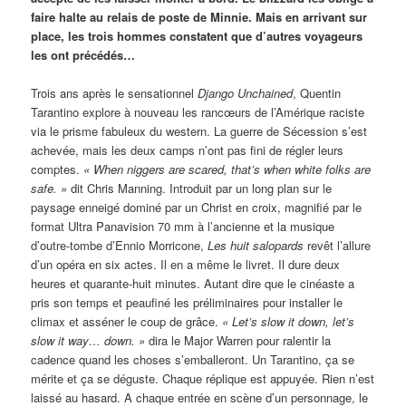
faire halte au relais de poste de Minnie. Mais en arrivant sur
place, les trois hommes constatent que d’autres voyageurs
les ont précédés…
Trois ans après le sensationnel
Django Unchained
, Quentin
Tarantino explore à nouveau les rancœurs de l’Amérique raciste
via le prisme fabuleux du western. La guerre de Sécession s’est
achevée, mais les deux camps n’ont pas fini de régler leurs
comptes.
« When niggers are scared, that’s when white folks are
safe. »
dit Chris Manning. Introduit par un long plan sur le
paysage enneigé dominé par un Christ en croix, magnifié par le
format Ultra Panavision 70 mm à l’ancienne et la musique
d’outre-tombe d’Ennio Morricone,
Les huit salopards
revêt l’allure
d’un opéra en six actes. Il en a même le livret. Il dure deux
heures et quarante-huit minutes. Autant dire que le cinéaste a
pris son temps et peaufiné les préliminaires pour installer le
climax et asséner le coup de grâce.
« Let’s slow it down, let’s
slow it way… down. »
dira le Major Warren pour ralentir la
cadence quand les choses s’emballeront. Un Tarantino, ça se
mérite et ça se déguste. Chaque réplique est appuyée. Rien n’est
laissé au hasard. A chaque entrée en scène d’un personnage, le