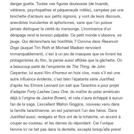
danger guette. Toutes ces figures douteuses (de truands,
vétérans, psychopathes et péquenauds mêlés), campées par une
brochette d’acteurs aux petits oignons, y vont de leurs discours,
anecdotes truculentes et aphorismes, sans que l’on puisse
jamais distinguer la vérité du mensonge. L’imminence d’un
dérapage rend la tension palpable. Ce petit monde s’observe, se
jauge. Qui déclenchera les hostilités ? Comme dans
Reservoir
Dogs
(auquel Tim Roth et Michael Madsen renvoient
immanquablement), c’est à un jeu de masques que se livrent les
protagonistes du film, la parole aussi affûtée que la gâchette. On
a beaucoup parlé de l’empreinte de
The Thing
, de John
Carpenter, lui aussi film d’horreur en huis clos, mais s’il est une
autre influence évidente, c’est bien l’épatante série
Justified
,
d’après feu Elmore Leonard (on sait que Tarantino a pour projet
d’adapter
Forty Lashes Less One
, du maître du polar américain
déjà à l’origine de
Jackie Brown
), et cela n’aura échappé à aucun
fan de la saga. L’excellent Walton Goggins, nouveau venu dans
la famille tarantinienne, en est justement l’un des héros. Dans
Justified
aussi, renégats et flics ont de la tchatche, un accent à
couper au couteau, et les dames du répondant. Car l’unique
femme ici ne fait pas dans la dentelle, excepté lorsqu’elle prend