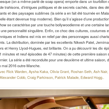
nesque (on a même parlé de soap opera) emporte dans un tourbillon
, de trahisons, d’intrigues politiques et de secrets cachés, dans des d
ants et des paysages sublimes (la série a en fait été tournée en Malai
elle étant devenue trop moderne). Bien qu’il s’agisse d’une production
show se caractérise par une touche bollywoodienne et une certaine la
e une personnalité singulière. Enfin, ce choc des cultures, coutumes et
anniques et Indiens est mis en relief par des personnages aussi char
nts. La distribution, dominée par les excellents Nikesh Patel, Jemim
ers et Henry Llyod-Hugues, est brillante. On a pu découvrir les dix ép
71 minutes et neuf épisodes de 47 minutes) de cette première saison 
rnier. La série a été reconduite pour une deuxième et ultime saison, d
en mai 2016 outre-Manche.
avec Rick Warden, Aysha Kaka, Olivia Grant, Roshan Seth, Ash Nair,
 Alexander Cobb, Craig Parkinson, Patrick Malade, Edward Hogg..