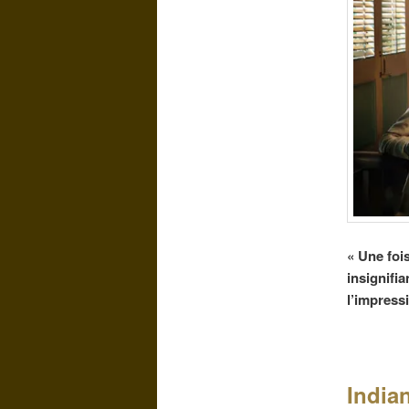
« Une foi
insignifia
l’impressi
India