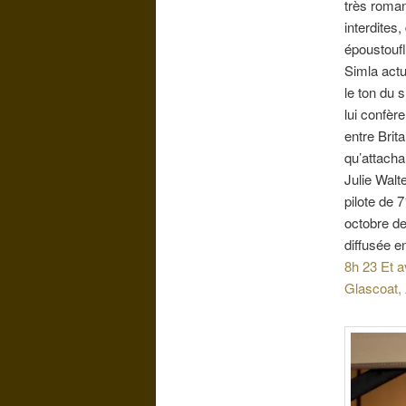
très roma
interdites
époustoufl
Simla actu
le ton du 
lui confèr
entre Brit
qu’attacha
Julie Walt
pilote de 
octobre de
diffusée 
8h 23 Et 
Glascoat,