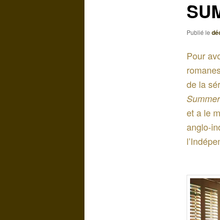
SUM
Publié le
dé
Pour av
romanesq
de la sé
Summer
et a le m
anglo-in
l’Indépe