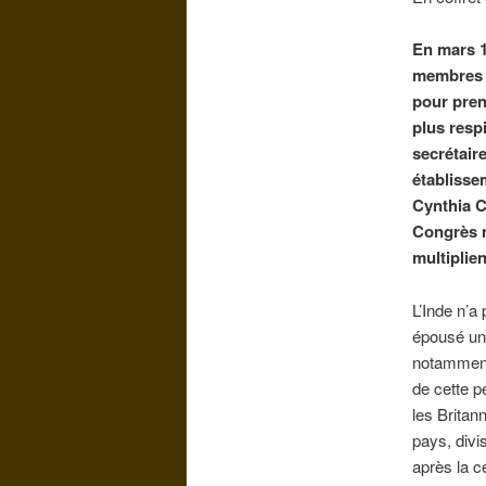
En mars 1
membres d
pour prend
plus resp
secrétaire
établissem
Cynthia Co
Congrès na
multiplie
L’Inde n’a
épousé une
notamme
de cette p
les Britan
pays, divi
après la c