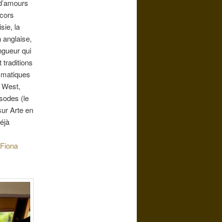
 d’amours
écors
sie, la
 anglaise,
ngueur qui
 traditions
ismatiques
a West,
isodes (le
sur Arte en
éjà
 Fiona