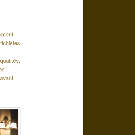
sement
tichistes
qualités,
ons
 avant