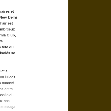
aires et
 New Delhi
’air est
ambitieux
imla Club,
te
a tête du
isolés se
 et a
n lui doit
ès nuancé
es entre
posite du
ux ans
cette saga