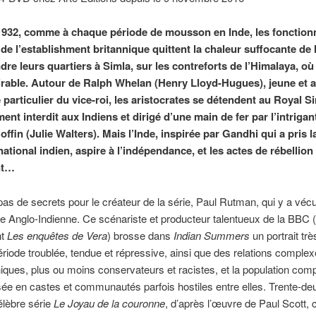
932, comme à chaque période de mousson en Inde, les fonctionn
e l’establishment britannique quittent la chaleur suffocante de
re leurs quartiers à Simla, sur les contreforts de l’Himalaya, où l
irable. Autour de Ralph Whelan (Henry Lloyd-Hugues), jeune et 
 particulier du vice-roi, les aristocrates se détendent au Royal S
ent interdit aux Indiens et dirigé d’une main de fer par l’intrigan
ffin (Julie Walters). Mais l’Inde, inspirée par Gandhi qui a pris l
tional indien, aspire à l’indépendance, et les actes de rébellion 
nt…
 pas de secrets pour le créateur de la série, Paul Rutman, qui y a vécu
 Anglo-Indienne. Ce scénariste et producteur talentueux de la BBC (o
nt
Les enquêtes de Vera
) brosse dans
Indian Summers
un portrait tr
ériode troublée, tendue et répressive, ainsi que des relations complex
niques, plus ou moins conservateurs et racistes, et la population com
sée en castes et communautés parfois hostiles entre elles. Trente-de
élèbre série
Le Joyau de la couronne
, d’après l’œuvre de Paul Scott, 