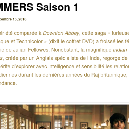
MERS Saison 1
cembre 15, 2016
oir été comparée à
, cette saga « furieu
Downton Abbey
ue et Technicolor » (dixit le coffret DVD) a froissé les fé
rie de Julian Fellowes. Nonobstant, la magnifique
Indian
, créée par un Anglais spécialiste de l’Inde, regorge de 
s
érite d’explorer avec intelligence et sensibilité les relati
diennes durant les dernières années du Raj britannique,
ndance.