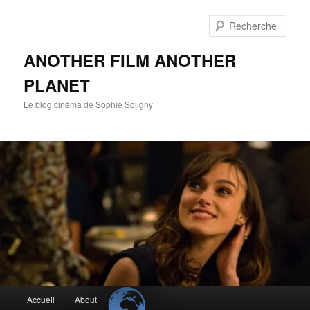
Aller
au
Rech
contenu
principal
ANOTHER FILM ANOTHER
PLANET
Le blog cinéma de Sophie Soligny
Menu
Accueil
About
principal