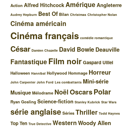
Amérique
Alfred Hitchcock
Angleterre
Action
Best Of
Bilan
Audrey Hepburn
Christmas
Christopher Nolan
Cinéma américain
Cinéma français
comédie romantique
César
David Bowie
Deauville
Damien Chazelle
Film noir
Fantastique
Gaspard Ulliel
Horreur
Halloween
Hollywood
Hommage
Hannibal
Mini-série
John Carpenter
John Ford
Les combattants
Polar
Oscars
Noël
Musique
Mélodrame
Science-fiction
Ryan Gosling
Stanley Kubrick
Star Wars
série anglaise
Thriller
Séries
Todd Haynes
Western
Woody Allen
Top Ten
True Detective