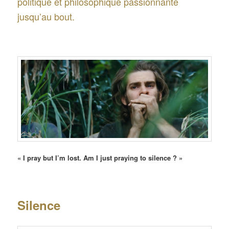
politique et philosophique passionnante
jusqu’au bout.
« I pray but I’m lost. Am I just praying to silence ?
»
Silence