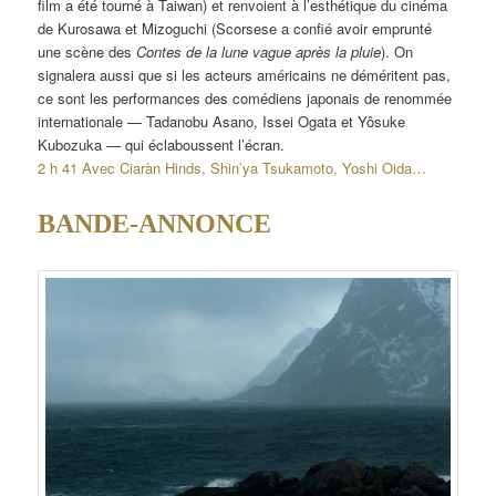
film a été tourné à Taiwan) et renvoient à l’esthétique du cinéma
de Kurosawa et Mizoguchi (Scorsese a confié avoir emprunté
une scène des
Contes de la lune vague après la pluie
). On
signalera aussi que si les acteurs américains ne déméritent pas,
ce sont les performances des comédiens japonais de renommée
internationale — Tadanobu Asano, Issei Ogata et Yôsuke
Kubozuka — qui éclaboussent l’écran.
2 h 41 Avec Ciaràn Hinds, Shin’ya Tsukamoto, Yoshi Oida…
BANDE-ANNONCE