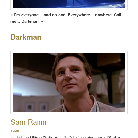
« I’m everyone… and no one. Everywhere… nowhere. Call
me… Darkman.
»
Darkman
Sam Raimi
1990
En Edition Ultime (2 Blu-Ray+1 DVD+1 comics) chez L’Atelier