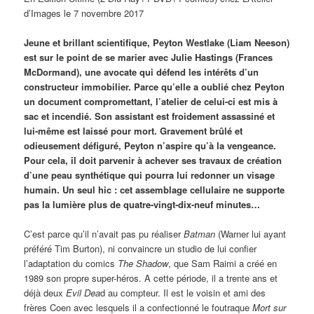
d’Images le 7 novembre 2017
Jeune et brillant scientifique, Peyton Westlake (Liam Neeson)
est sur le point de se marier avec Julie Hastings (Frances
McDormand), une avocate qui défend les intérêts d’un
constructeur immobilier. Parce qu’elle a oublié chez Peyton
un document compromettant, l’atelier de celui-ci est mis à
sac et incendié. Son assistant est froidement assassiné et
lui-même est laissé pour mort. Gravement brûlé et
odieusement défiguré, Peyton n’aspire qu’à la vengeance.
Pour cela, il doit parvenir à achever ses travaux de création
d’une peau synthétique qui pourra lui redonner un visage
humain. Un seul hic : cet assemblage cellulaire ne supporte
pas la lumière plus de quatre-vingt-dix-neuf minutes…
C’est parce qu’il n’avait pas pu réaliser
Batman
(Warner lui ayant
préféré Tim Burton), ni convaincre un studio de lui confier
l’adaptation du comics
The Shadow
, que Sam Raimi a créé en
1989 son propre super-héros. A cette période, il a trente ans et
déjà deux
Evil Dea
d au compteur. Il est le voisin et ami des
frères Coen avec lesquels il a confectionné le foutraque
Mort sur