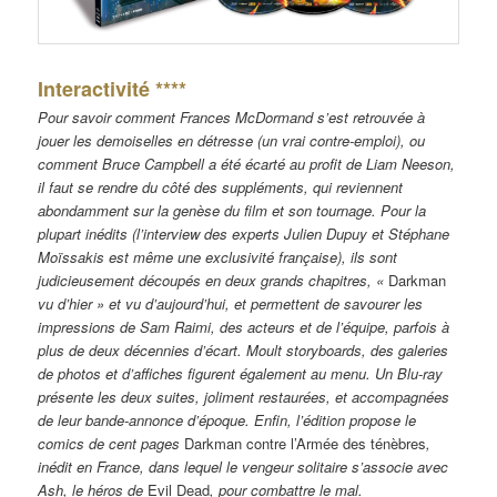
Interactivité ****
Pour savoir comment Frances McDormand s’est retrouvée à
jouer les demoiselles en détresse (un vrai contre-emploi), ou
comment Bruce Campbell a été écarté au profit de Liam Neeson,
il faut se rendre du côté des suppléments, qui reviennent
abondamment sur la genèse du film et son tournage. Pour la
plupart inédits (l’interview des experts Julien Dupuy et Stéphane
Moïssakis est même une exclusivité française), ils sont
judicieusement découpés en deux grands chapitres, «
Darkman
vu d’hier » et vu d’aujourd’hui, et permettent de savourer les
impressions de Sam Raimi, des acteurs et de l’équipe, parfois à
plus de deux décennies d’écart. Moult storyboards, des galeries
de photos et d’affiches figurent également au menu. Un Blu-ray
présente les deux suites, joliment restaurées, et accompagnées
de leur bande-annonce d’époque. Enfin, l’édition propose le
comics de cent pages
Darkman contre l’Armée des ténèbres
,
inédit en France, dans lequel le vengeur solitaire s’associe avec
Ash, le héros de
Evil Dead
, pour combattre le mal.