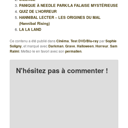
PANIQUE À NEEDLE PARK/LA FALAISE MYSTÉRIEUSE
QUIZ DE L’HORREUR
HANNIBAL LECTER – LES ORIGINES DU MAL
(Hannibal Rising)
LA LA LAND
Ce contenu a été publié dans
Cinéma
,
Test DVD/Blu-ray
par
Sophie
Soligny
, et marqué avec
Darkman
,
Grave
,
Halloween
,
Horreur
,
Sam
Raimi
. Mettez-le en favori avec son
permalien
.
N'hésitez pas à commenter !