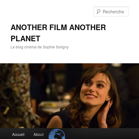
Aller
au
Rech
contenu
principal
ANOTHER FILM ANOTHER
PLANET
Le blog cinéma de Sophie Soligny
Menu
Accueil
About
principal