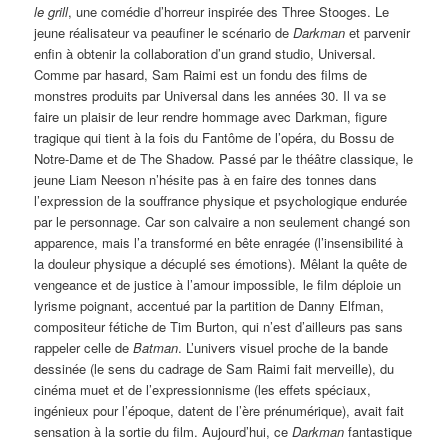
le grill
, une comédie d’horreur inspirée des Three Stooges. Le
jeune réalisateur va peaufiner le scénario de
Darkman
et parvenir
enfin à obtenir la collaboration d’un grand studio, Universal.
Comme par hasard, Sam Raimi est un fondu des films de
monstres produits par Universal dans les années 30. Il va se
faire un plaisir de leur rendre hommage avec Darkman, figure
tragique qui tient à la fois du Fantôme de l’opéra, du Bossu de
Notre-Dame et de The Shadow. Passé par le théâtre classique, le
jeune Liam Neeson n’hésite pas à en faire des tonnes dans
l’expression de la souffrance physique et psychologique endurée
par le personnage. Car son calvaire a non seulement changé son
apparence, mais l’a transformé en bête enragée (l’insensibilité à
la douleur physique a décuplé ses émotions). Mêlant la quête de
vengeance et de justice à l’amour impossible, le film déploie un
lyrisme poignant, accentué par la partition de Danny Elfman,
compositeur fétiche de Tim Burton, qui n’est d’ailleurs pas sans
rappeler celle de
Batman
. L’univers visuel proche de la bande
dessinée (le sens du cadrage de Sam Raimi fait merveille), du
cinéma muet et de l’expressionnisme (les effets spéciaux,
ingénieux pour l’époque, datent de l’ère prénumérique), avait fait
sensation à la sortie du film. Aujourd’hui, ce
Darkman
fantastique