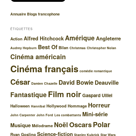
Annuaire Blogs francophone
ÉTIQUETTES
Amérique
Alfred Hitchcock
Angleterre
Action
Best Of
Bilan
Audrey Hepburn
Christmas
Christopher Nolan
Cinéma américain
Cinéma français
comédie romantique
César
David Bowie
Deauville
Damien Chazelle
Film noir
Fantastique
Gaspard Ulliel
Horreur
Halloween
Hollywood
Hommage
Hannibal
Mini-série
John Carpenter
John Ford
Les combattants
Polar
Oscars
Noël
Musique
Mélodrame
Science-fiction
Ryan Gosling
Stanley Kubrick
Star Wars