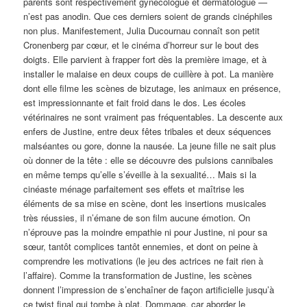
parents sont respectivement gynécologue et dermatologue —
n’est pas anodin. Que ces derniers soient de grands cinéphiles
non plus. Manifestement, Julia Ducournau connaît son petit
Cronenberg par cœur, et le cinéma d’horreur sur le bout des
doigts. Elle parvient à frapper fort dès la première image, et à
installer le malaise en deux coups de cuillère à pot. La manière
dont elle filme les scènes de bizutage, les animaux en présence,
est impressionnante et fait froid dans le dos. Les écoles
vétérinaires ne sont vraiment pas fréquentables. La descente aux
enfers de Justine, entre deux fêtes tribales et deux séquences
malséantes ou gore, donne la nausée. La jeune fille ne sait plus
où donner de la tête : elle se découvre des pulsions cannibales
en même temps qu’elle s’éveille à la sexualité… Mais si la
cinéaste ménage parfaitement ses effets et maîtrise les
éléments de sa mise en scène, dont les insertions musicales
très réussies, il n’émane de son film aucune émotion. On
n’éprouve pas la moindre empathie ni pour Justine, ni pour sa
sœur, tantôt complices tantôt ennemies, et dont on peine à
comprendre les motivations (le jeu des actrices ne fait rien à
l’affaire). Comme la transformation de Justine, les scènes
donnent l’impression de s’enchaîner de façon artificielle jusqu’à
ce twist final qui tombe à plat. Dommage, car aborder le