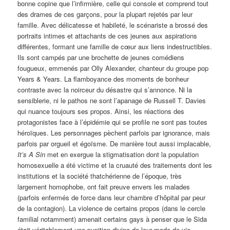
bonne copine que l’infirmière, celle qui console et comprend tout
des drames de ces garçons, pour la plupart rejetés par leur
famille. Avec délicatesse et habileté, le scénariste a brossé des
portraits intimes et attachants de ces jeunes aux aspirations
différentes, formant une famille de cœur aux liens indestructibles.
Ils sont campés par une brochette de jeunes comédiens
fougueux, emmenés par Olly Alexander, chanteur du groupe pop
Years & Years. La flamboyance des moments de bonheur
contraste avec la noirceur du désastre qui s’annonce. Ni la
sensiblerie, ni le pathos ne sont l’apanage de Russell T. Davies
qui nuance toujours ses propos. Ainsi, les réactions des
protagonistes face à l’épidémie qui se profile ne sont pas toutes
héroïques. Les personnages pèchent parfois par ignorance, mais
parfois par orgueil et égoïsme. De manière tout aussi implacable,
It’s A Sin
met en exergue la stigmatisation dont la population
homosexuelle a été victime et la cruauté des traitements dont les
institutions et la société thatchérienne de l’époque, très
largement homophobe, ont fait preuve envers les malades
(parfois enfermés de force dans leur chambre d’hôpital par peur
de la contagion). La violence de certains propos (dans le cercle
familial notamment) amenait certains gays à penser que le Sida
était véritablement une punition divine de leur mode de vie