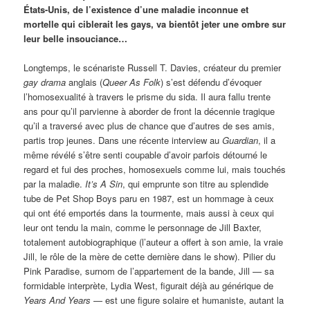
États-Unis, de l’existence d’une maladie inconnue et
mortelle qui ciblerait les gays, va bientôt jeter une ombre sur
leur belle insouciance…
Longtemps, le scénariste Russell T. Davies, créateur du premier
gay drama
anglais (
Queer As Folk
) s’est défendu d’évoquer
l’homosexualité à travers le prisme du sida. Il aura fallu trente
ans pour qu’il parvienne à aborder de front la décennie tragique
qu’il a traversé avec plus de chance que d’autres de ses amis,
partis trop jeunes. Dans une récente interview au
Guardian
, il a
même révélé s’être senti coupable d’avoir parfois détourné le
regard et fui des proches, homosexuels comme lui, mais touchés
par la maladie.
It’s A Sin
, qui emprunte son titre au splendide
tube de Pet Shop Boys paru en 1987, est un hommage à ceux
qui ont été emportés dans la tourmente, mais aussi à ceux qui
leur ont tendu la main, comme le personnage de Jill Baxter,
totalement autobiographique (l’auteur a offert à son amie, la vraie
Jill, le rôle de la mère de cette dernière dans le show). Pilier du
Pink Paradise, surnom de l’appartement de la bande, Jill — sa
formidable interprète, Lydia West, figurait déjà au générique de
Years And Years
— est une figure solaire et humaniste, autant la