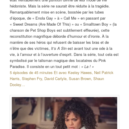
hédoniste. Mais la série ne saurait être réduite à la tragédie.
Remarquablement mise en scène, boostée par les tubes
d’époque, de « Enola Gay » à « Call Me » en passant par
« Sweet Dreams (Are Made Of This) » ou « Smalltown Boy » (la
chanson de Pet Shop Boys est subtilement effleurée), cette
reconstitution magnifique déborde d’humour et d’ironie. À la
manière de ses héros qui refusent de baisser les bras et de
n’être que des victimes,
It’s A Sin
est avant tout une ode à la
vie, à l’amour et à l’ouverture d’esprit. Dans la série, tout cela est
symbolisé par le talisman magique des locataires du Pink
Paradise. Il consiste en un tout petit mot :
« La ! »
5 épisodes de 45 minutes Et avec Keeley Hawes, Neil Patrick
Harris, Stephen Fry, David Carlyle, Susan Brown, Shaun
Dooley…