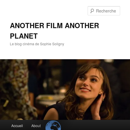
Aller
au
Rech
contenu
principal
ANOTHER FILM ANOTHER
PLANET
Le blog cinéma de Sophie Soligny
Menu
Accueil
About
principal