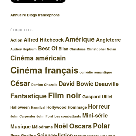
Annuaire Blogs francophone
ÉTIQUETTES
Amérique
Alfred Hitchcock
Angleterre
Action
Best Of
Bilan
Audrey Hepburn
Christmas
Christopher Nolan
Cinéma américain
Cinéma français
comédie romantique
César
David Bowie
Deauville
Damien Chazelle
Film noir
Fantastique
Gaspard Ulliel
Horreur
Halloween
Hollywood
Hommage
Hannibal
Mini-série
John Carpenter
John Ford
Les combattants
Polar
Oscars
Noël
Musique
Mélodrame
Science-fiction
Ryan Gosling
Stanley Kubrick
Star Wars