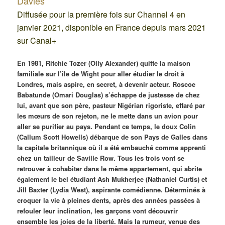
Davies
Diffusée pour la première fois sur Channel 4 en
janvier 2021, disponible en France depuis mars 2021
sur Canal+
En 1981, Ritchie Tozer (Olly Alexander) quitte la maison
familiale sur l’île de Wight pour aller étudier le droit à
Londres, mais aspire, en secret, à devenir acteur. Roscoe
Babatunde (Omari Douglas) s’échappe de justesse de chez
lui, avant que son père, pasteur Nigérian rigoriste, effaré par
les mœurs de son rejeton, ne le mette dans un avion pour
aller se purifier au pays. Pendant ce temps, le doux Colin
(Callum Scott Howells) débarque de son Pays de Galles dans
la capitale britannique où il a été embauché comme apprenti
chez un tailleur de Saville Row. Tous les trois vont se
retrouver à cohabiter dans le même appartement, qui abrite
également le bel étudiant Ash Mukherjee (Nathaniel Curtis) et
Jill Baxter (Lydia West), aspirante comédienne. Déterminés à
croquer la vie à pleines dents, après des années passées à
refouler leur inclination, les garçons vont découvrir
ensemble les joies de la liberté. Mais la rumeur, venue des