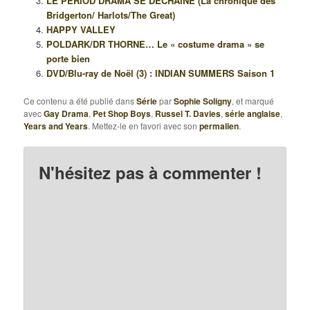
LE PERIOD DRAMA SE DÉCHAÎNE (La chronique des
Bridgerton/ Harlots/The Great)
HAPPY VALLEY
POLDARK/DR THORNE… Le « costume drama » se
porte bien
DVD/Blu-ray de Noël (3) : INDIAN SUMMERS Saison 1
Ce contenu a été publié dans
Série
par
Sophie Soligny
, et marqué
avec
Gay Drama
,
Pet Shop Boys
,
Russel T. Davies
,
série anglaise
,
Years and Years
. Mettez-le en favori avec son
permalien
.
N'hésitez pas à commenter !