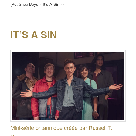
(Pet Shop Boys « It’s A Sin »)
IT’S A SIN
Mini-série britannique créée par Russell T.