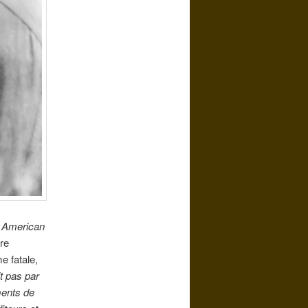
’
American
tre
e fatale,
it pas par
ments de