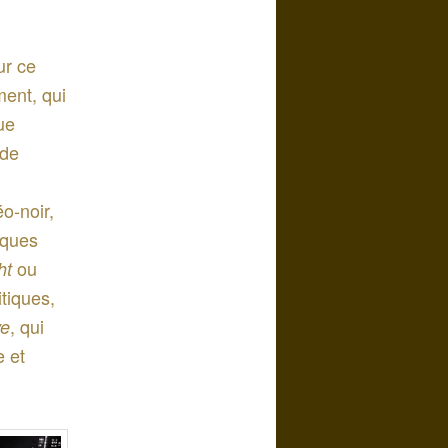
ur ce
ent, qui
ue
 de
o-noir,
iques
ou
ht
itiques,
, qui
ve
e et