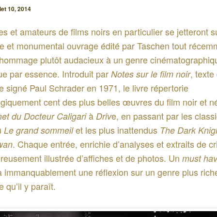
llet 10, 2014
es et amateurs de films noirs en particulier se jetteront s
e et monumental ouvrage édité par Taschen tout récemm
 hommage plutôt audacieux à un genre cinématographiq
ue par essence. Introduit par
, texte
Notes sur le film noir
e signé Paul Schrader en 1971, le livre répertorie
giquement cent des plus belles œuvres du film noir et né
à
e, en passant par les class
et du Docteur Caligari
Driv
u
et les plus inattendus
Le grand sommeil
The Dark Knig
. Chaque entrée, enrichie d’analyses et extraits de cr
wan
reusement illustrée d’affiches et de photos. Un
must ha
a immanquablement une réflexion sur un genre plus rich
 qu’il y paraît.