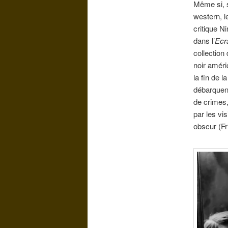
Même si, s
western, l
critique Ni
dans l’
Ecr
collection
noir améri
la fin de 
débarquent
de crimes,
par les vi
obscur (Fr