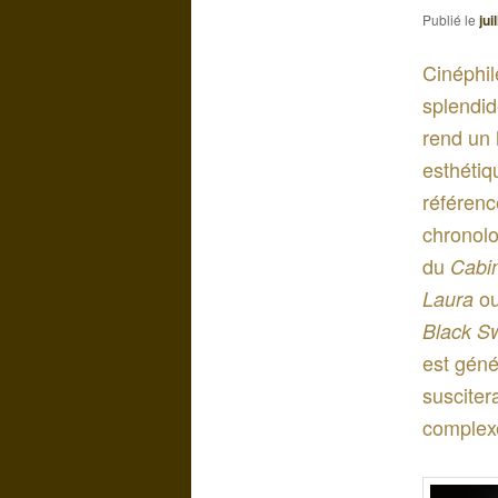
Publié le
jui
Cinéphil
splendid
rend un
esthétiq
référenc
chronolo
du
Cabin
o
Laura
Black S
est géné
susciter
complexe