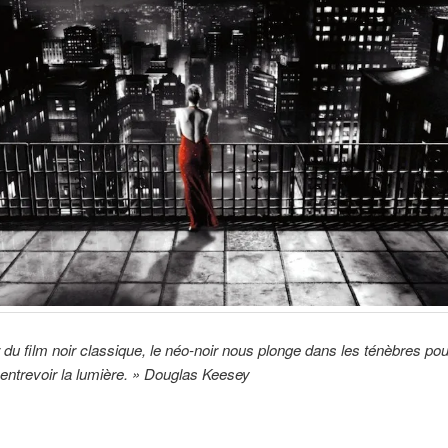
ar du film noir classique, le néo-noir nous plonge dans les ténèbres po
 entrevoir la lumière. »
Douglas Keesey