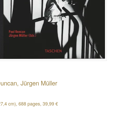
uncan, Jürgen Müller
27,4 cm), 688 pages, 39,99 €