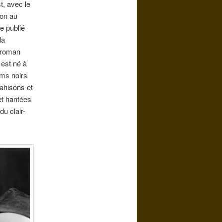
t, avec le
ion au
le publié
la
e roman
 est né à
lms noirs
rahisons et
et hantées
u clair-