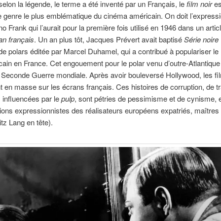
elon la légende, le terme a été inventé par un Français, le
film noir
es
e genre le plus emblématique du cinéma américain. On doit l’express
no Frank qui l’aurait pour la première fois utilisé en 1946 dans un artic
an français
. Un an plus tôt, Jacques Prévert avait baptisé
Série noire
 de polars éditée par Marcel Duhamel, qui a contribué à populariser l
cain en France. Cet engouement pour le polar venu d’outre-Atlantique
la Seconde Guerre mondiale. Après avoir bouleversé Hollywood, les fi
 en masse sur les écrans français. Ces histoires de corruption, de t
 influencées par le
pulp
, sont pétries de pessimisme et de cynisme, 
sions expressionnistes des réalisateurs européens expatriés, maîtres d
itz Lang en tête).