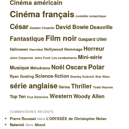
Cinéma américain
Cinéma français
comédie romantique
César
David Bowie
Deauville
Damien Chazelle
Film noir
Fantastique
Gaspard Ulliel
Horreur
Halloween
Hollywood
Hommage
Hannibal
Mini-série
John Carpenter
John Ford
Les combattants
Polar
Oscars
Noël
Musique
Mélodrame
Science-fiction
Ryan Gosling
Stanley Kubrick
Star Wars
série anglaise
Thriller
Séries
Todd Haynes
Western
Woody Allen
Top Ten
True Detective
COMMENTAIRES RÉCENTS
Pierre Roussel
dans
L’ODYSSÉE de Christopher Nolan
Nataniel
dans
About