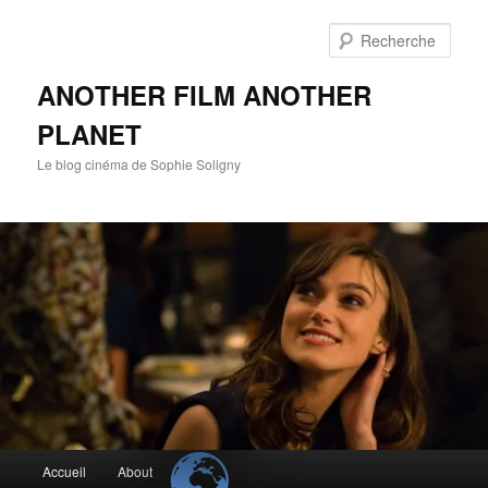
Aller
au
Rech
contenu
principal
ANOTHER FILM ANOTHER
PLANET
Le blog cinéma de Sophie Soligny
Menu
Accueil
About
principal