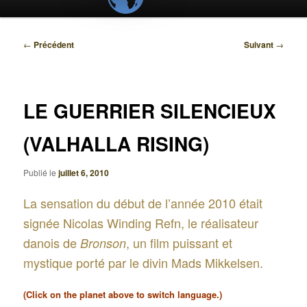
Navigation
←
Précédent
Suivant
→
des
articles
LE GUERRIER SILENCIEUX
(VALHALLA RISING)
Publié le
juillet 6, 2010
La sensation du début de l’année 2010 était
signée Nicolas Winding Refn, le réalisateur
danois de
, un film puissant et
Bronson
mystique porté par le divin Mads Mikkelsen.
(Click on the planet above to switch language.)