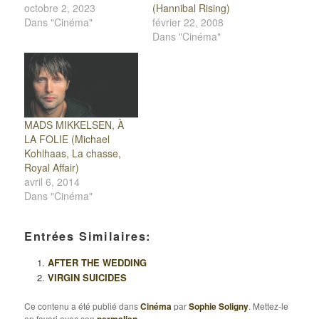
octobre 2, 2023
(Hannibal Rising)
Dans "Cinéma"
février 22, 2008
Dans "Cinéma"
MADS MIKKELSEN, À
LA FOLIE (Michael
Kohlhaas, La chasse,
Royal Affair)
avril 6, 2014
Dans "Cinéma"
Entrées Similaires:
AFTER THE WEDDING
VIRGIN SUICIDES
Ce contenu a été publié dans
Cinéma
par
Sophie Soligny
. Mettez-le
en favori avec son
.