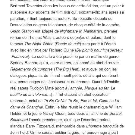
Bertrand Tavernier dans les bonus de cette édition, est un polar à
suspense aux accents de film noir qui, soixante-dix ans après sa
parution, « tient toujours la route ». Sa réussite découle de
l’association de gens talentueux, de chaque côté de la caméra.
Union Station
est adapté de
Nightmare In Manhattan
, premier
roman de Thomas Walsh, auteurs de
pulps
et polars, dont le
fameux
The Night Watch
(
Ronde de nuit
) sera porté à l’écran
avec brio en 1954 par Richard Quine (
Du plomb pour l’inspecteur
­
Pushover
). Le scénario a été peaufiné par un maître du genre,
Sydney Boehm, qui a, entre autres, collaboré au chef-d’œuvre
Règlements de comptes
(
The Big Heat
), et auquel on doit les
dialogues piquants du film et moult petits détails qui confèrent
aux personnages de l’épaisseur et du charme. Quant à l’habile
réalisateur Rudolph Maté (
Mort à l’arrivée
,
Marqué au fer
,
Le
souffle de la violence
…) , il fut d’abord un chef opérateur
renommé, celui de
To Be Or Not To Be
,
Elle et lui
,
Gilda
ou
La
dame de Shanghai
. Enfin, le film réunit le charismatique William
Holden et la jeune Nancy Olson, tous deux à l’affiche de
Sunset
Boulevard
l’année précédente, ainsi que l’excellent acteur
irlandais Barry Fitzgerald, mémorable dans
L’homme tranquille
de
John Ford. On ne saurait oublier la gare, ici personnage à part