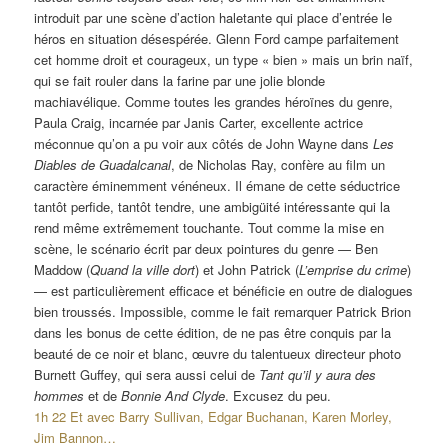
introduit par une scène d’action haletante qui place d’entrée le
héros en situation désespérée. Glenn Ford campe parfaitement
cet homme droit et courageux, un type « bien » mais un brin naïf,
qui se fait rouler dans la farine par une jolie blonde
machiavélique. Comme toutes les grandes héroïnes du genre,
Paula Craig, incarnée par Janis Carter, excellente actrice
méconnue qu’on a pu voir aux côtés de John Wayne dans
Les
Diables de Guadalcanal
, de Nicholas Ray, confère au film un
caractère éminemment vénéneux. Il émane de cette séductrice
tantôt perfide, tantôt tendre, une ambigüité intéressante qui la
rend même extrêmement touchante. Tout comme la mise en
scène, le scénario écrit par deux pointures du genre — Ben
Maddow (
Quand la ville dort
) et John Patrick (
L’emprise du crime
)
— est particulièrement efficace et bénéficie en outre de dialogues
bien troussés. Impossible, comme le fait remarquer Patrick Brion
dans les bonus de cette édition, de ne pas être conquis par la
beauté de ce noir et blanc, œuvre du talentueux directeur photo
Burnett Guffey, qui sera aussi celui de
Tant qu’il y aura des
hommes
et de
Bonnie And Clyde
. Excusez du peu.
1h 22 Et avec Barry Sullivan, Edgar Buchanan, Karen Morley,
Jim Bannon…