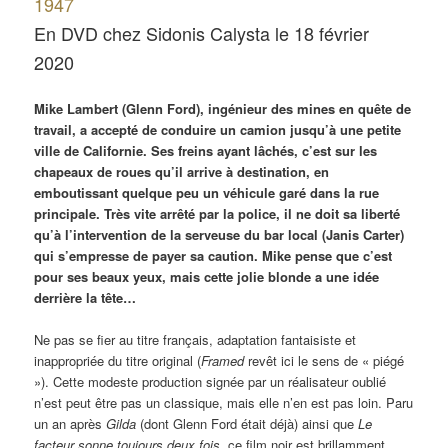
1947
En DVD chez Sidonis Calysta le 18 février
2020
Mike Lambert (Glenn Ford), ingénieur des mines en quête de
travail, a accepté de conduire un camion jusqu’à une petite
ville de Californie. Ses freins ayant lâchés, c’est sur les
chapeaux de roues qu’il arrive à destination, en
emboutissant quelque peu un véhicule garé dans la rue
principale. Très vite arrêté par la police, il ne doit sa liberté
qu’à l’intervention de la serveuse du bar local (Janis Carter)
qui s’empresse de payer sa caution. Mike pense que c’est
pour ses beaux yeux, mais cette jolie blonde a une idée
derrière la tête…
Ne pas se fier au titre français, adaptation fantaisiste et
inappropriée du titre original (
Framed
revêt ici le sens de « piégé
»). Cette modeste production signée par un réalisateur oublié
n’est peut être pas un classique, mais elle n’en est pas loin. Paru
un an après
Gilda
(dont Glenn Ford était déjà) ainsi que
Le
facteur sonne toujours deux fois
, ce film noir est brillamment