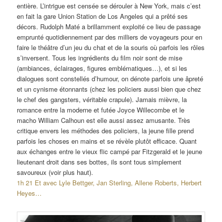
entière. L’intrigue est censée se dérouler à New York, mais c’est
en fait la gare Union Station de Los Angeles qui a prêté ses
décors. Rudolph Maté a brillamment exploité ce lieu de passage
emprunté quotidiennement par des milliers de voyageurs pour en
faire le théâtre d’un jeu du chat et de la souris où parfois les rôles
s’inversent. Tous les ingrédients du film noir sont de mise
(ambiances, éclairages, figures emblématiques…), et si les
dialogues sont constellés d’humour, on dénote parfois une âpreté
et un cynisme étonnants (chez les policiers aussi bien que chez
le chef des gangsters, véritable crapule). Jamais mièvre, la
romance entre la moderne et futée Joyce Willecombe et le
macho William Calhoun est elle aussi assez amusante. Très
critique envers les méthodes des policiers, la jeune fille prend
parfois les choses en mains et se révèle plutôt efficace. Quant
aux échanges entre le vieux flic campé par Fitzgerald et le jeune
lieutenant droit dans ses bottes, ils sont tous simplement
savoureux (voir plus haut).
1h 21 Et avec Lyle Bettger, Jan Sterling, Allene Roberts, Herbert
Heyes…