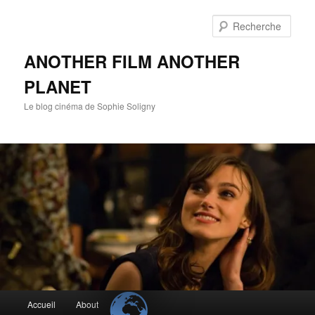
Aller
au
Rech
contenu
principal
ANOTHER FILM ANOTHER
PLANET
Le blog cinéma de Sophie Soligny
Menu
Accueil
About
principal