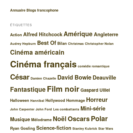
Annuaire Blogs francophone
ÉTIQUETTES
Amérique
Alfred Hitchcock
Angleterre
Action
Best Of
Bilan
Audrey Hepburn
Christmas
Christopher Nolan
Cinéma américain
Cinéma français
comédie romantique
César
David Bowie
Deauville
Damien Chazelle
Film noir
Fantastique
Gaspard Ulliel
Horreur
Halloween
Hollywood
Hommage
Hannibal
Mini-série
John Carpenter
John Ford
Les combattants
Polar
Oscars
Noël
Musique
Mélodrame
Science-fiction
Ryan Gosling
Stanley Kubrick
Star Wars