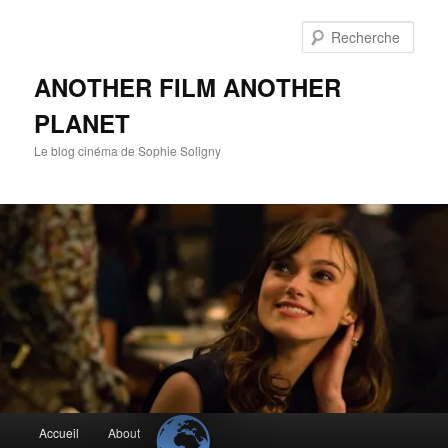
Aller
au
Rech
contenu
principal
ANOTHER FILM ANOTHER
PLANET
Le blog cinéma de Sophie Soligny
Menu
Accueil
About
principal