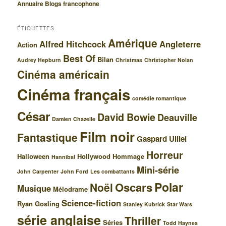
Annuaire Blogs francophone
ÉTIQUETTES
Amérique
Alfred Hitchcock
Angleterre
Action
Best Of
Bilan
Audrey Hepburn
Christmas
Christopher Nolan
Cinéma américain
Cinéma français
comédie romantique
César
David Bowie
Deauville
Damien Chazelle
Film noir
Fantastique
Gaspard Ulliel
Horreur
Halloween
Hollywood
Hommage
Hannibal
Mini-série
John Carpenter
John Ford
Les combattants
Polar
Oscars
Noël
Musique
Mélodrame
Science-fiction
Ryan Gosling
Stanley Kubrick
Star Wars
série anglaise
Thriller
Séries
Todd Haynes