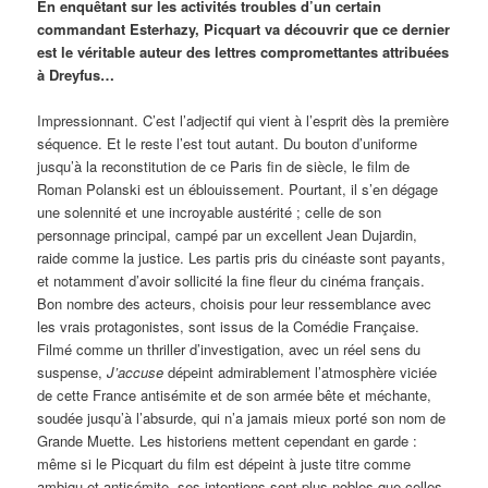
En enquêtant sur les activités troubles d’un certain
commandant Esterhazy, Picquart va découvrir que ce dernier
est le véritable auteur des lettres compromettantes attribuées
à Dreyfus…
Impressionnant. C’est l’adjectif qui vient à l’esprit dès la première
séquence. Et le reste l’est tout autant. Du bouton d’uniforme
jusqu’à la reconstitution de ce Paris fin de siècle, le film de
Roman Polanski est un éblouissement. Pourtant, il s’en dégage
une solennité et une incroyable austérité ; celle de son
personnage principal, campé par un excellent Jean Dujardin,
raide comme la justice. Les partis pris du cinéaste sont payants,
et notamment d’avoir sollicité la fine fleur du cinéma français.
Bon nombre des acteurs, choisis pour leur ressemblance avec
les vrais protagonistes, sont issus de la Comédie Française.
Filmé comme un thriller d’investigation, avec un réel sens du
suspense,
J’accuse
dépeint admirablement l’atmosphère viciée
de cette France antisémite et de son armée bête et méchante,
soudée jusqu’à l’absurde, qui n’a jamais mieux porté son nom de
Grande Muette. Les historiens mettent cependant en garde :
même si le Picquart du film est dépeint à juste titre comme
ambigu et antisémite, ses intentions sont plus nobles que celles