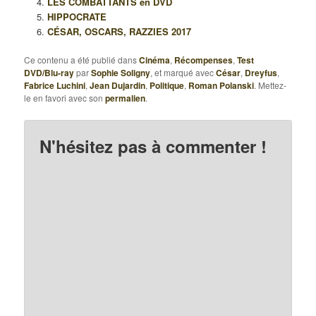
LES COMBATTANTS en DVD
HIPPOCRATE
CÉSAR, OSCARS, RAZZIES 2017
Ce contenu a été publié dans
Cinéma
,
Récompenses
,
Test
DVD/Blu-ray
par
Sophie Soligny
, et marqué avec
César
,
Dreyfus
,
Fabrice Luchini
,
Jean Dujardin
,
Politique
,
Roman Polanski
. Mettez-
le en favori avec son
permalien
.
N'hésitez pas à commenter !