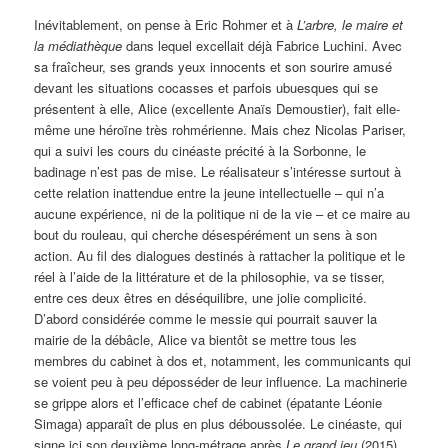
Inévitablement, on pense à Eric Rohmer et à
L’arbre, le maire et
la médiathèque
dans lequel excellait déjà Fabrice Luchini. Avec
sa fraîcheur, ses grands yeux innocents et son sourire amusé
devant les situations cocasses et parfois ubuesques qui se
présentent à elle, Alice (excellente Anaïs Demoustier), fait elle-
même une héroïne très rohmérienne. Mais chez Nicolas Pariser,
qui a suivi les cours du cinéaste précité à la Sorbonne, le
badinage n’est pas de mise. Le réalisateur s’intéresse surtout à
cette relation inattendue entre la jeune intellectuelle – qui n’a
aucune expérience, ni de la politique ni de la vie – et ce maire au
bout du rouleau, qui cherche désespérément un sens à son
action. Au fil des dialogues destinés à rattacher la politique et le
réel à l’aide de la littérature et de la philosophie, va se tisser,
entre ces deux êtres en déséquilibre, une jolie complicité.
D’abord considérée comme le messie qui pourrait sauver la
mairie de la débâcle, Alice va bientôt se mettre tous les
membres du cabinet à dos et, notamment, les communicants qui
se voient peu à peu déposséder de leur influence. La machinerie
se grippe alors et l’efficace chef de cabinet (épatante Léonie
Simaga) apparaît de plus en plus déboussolée. Le cinéaste, qui
signe ici son deuxième long-métrage après
Le grand jeu
(2015),