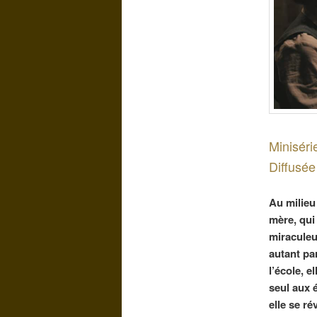
Miniséri
Diffusée
Au milieu
mère, qui
miraculeu
autant par
l’école, e
seul aux é
elle se r