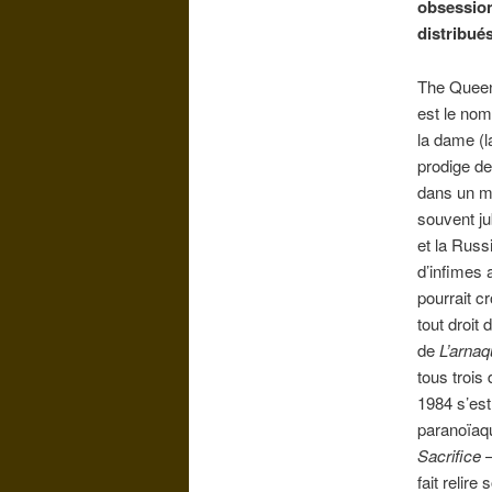
obsession
distribué
The Queen’
est le nom 
la dame (l
prodige de
dans un m
souvent ju
et la Russ
d’infimes 
pourrait c
tout droit
de
L’arnaq
tous trois
1984 s’est
paranoïaq
Sacrifice
—
fait relir