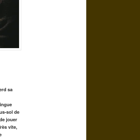
erd sa
tingue
ous-sol de
 de jouer
rès vite,
e