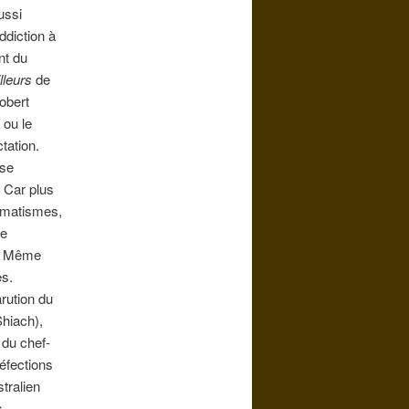
ussi
ddiction à
nt du
lleurs
de
obert
ou le
tation.
ose
. Car plus
aumatismes,
se
e. Même
es.
arution du
hiach),
 du chef-
défections
tralien
s