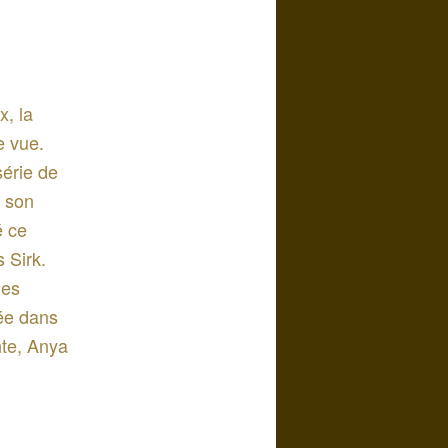
x, la
e vue.
série de
 son
é ce
 Sirk.
des
rée dans
nte, Anya