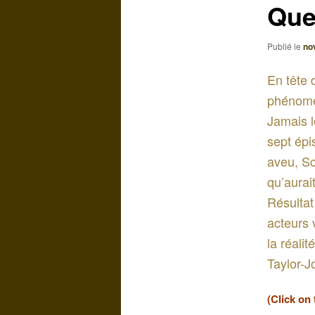
Que
Publié le
no
En tête 
phénom
Jamais l
sept ép
aveu, Sc
qu’aurai
Résultat
acteurs 
la réali
Taylor-J
(Click on