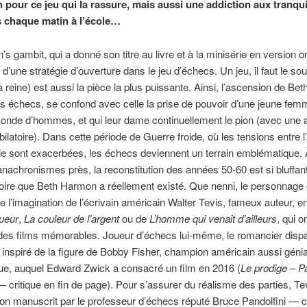
 pour ce jeu qui la rassure, mais aussi une addiction aux tranqui
s chaque matin à l’école…
s gambit, qui a donné son titre au livre et à la minisérie en version or
d’une stratégie d’ouverture dans le jeu d’échecs. Un jeu, il faut le sou
a reine) est aussi la pièce la plus puissante. Ainsi, l’ascension de Be
s échecs, se confond avec celle la prise de pouvoir d’une jeune fe
onde d’hommes, et qui leur dame continuellement le pion (avec une
bilatoire). Dans cette période de Guerre froide, où les tensions entre 
ie sont exacerbées, les échecs deviennent un terrain emblématique.
anachronismes près, la reconstitution des années 50-60 est si bluffan
roire que Beth Harmon a réellement existé. Que nenni, le personnage e
 de l’imagination de l’écrivain américain Walter Tevis, fameux auteur, en
ueur
,
La couleur de l’argent
ou de
L’homme qui venait d’ailleurs
, qui o
 des films mémorables. Joueur d’échecs lui-même, le romancier disp
 inspiré de la figure de Bobby Fisher, champion américain aussi géni
ue, auquel Edward Zwick a consacré un film en 2016 (
Le prodige
–
P
 critique en fin de page). Pour s’assurer du réalisme des parties, Tev
e son manuscrit par le professeur d’échecs réputé Bruce Pandolfini — c