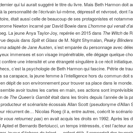
rnier qui lui aurait suggéré le titre du livre. Mais Beth Harmon doit a
 la personnalité de l’écrivain lui-même, dépressif et névrosé, dont l’a
notoire, était aussi celle de beaucoup de ses protagonistes et notamme
rome Newton incarné par David Bowie dans
L’homme qui venait d’ai
oeg. La jeune Anya Taylor-Joy, repérée en 2015 dans
The Witch
de R
vue depuis dans
Split
et
Glass
de M. Night Shymalan,
Peaky Blinders
ma
adapté de Jane Austen, s’est emparée du personnage avec délec
yeux immenses et son visage impénétrable, elle dégage quelque ch
 confère une intensité et une étrangeté singulière à ce récit initiatique
hecs, c’est la psychologie de Beth Harmon qui fascine. Pétrie de tr
us sa carapace, la jeune femme à l’intelligence hors du commun doit 
e en dépit de son environnement pour trouver sa place dans le mond
e semble avoir toutes les cartes en main, ses actions sont imprévisibl
on de
The Queen’s Gambit
était dans les tiroirs depuis l’année de la p
producteur et scénariste écossais Allan Scott (pseudonyme d’Allan S
eur récurrent de… Nicolas Roeg (il a, entre autres, coécrit le scénario
e vous retournez pas
) en avait acquis les droits en 1992. Après les 
 Apted et Bernardo Bertolucci, un temps intéressés, c’est l’acteur aus
er, joueur d’échecs de talent — enfant déjà, il remportait des tournoi