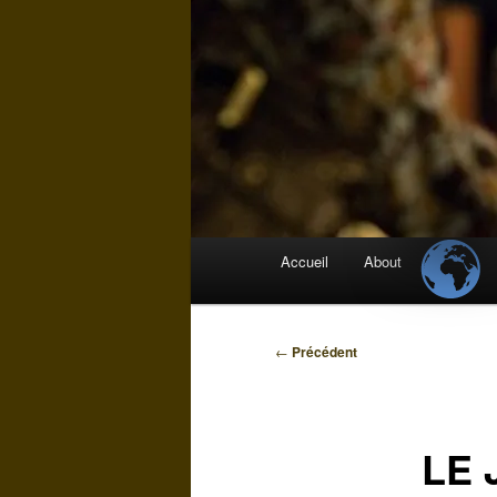
Menu
Accueil
About
principal
Navigation
←
Précédent
des
articles
LE 