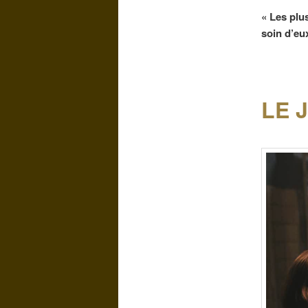
« Les plu
soin d’eux
LE 