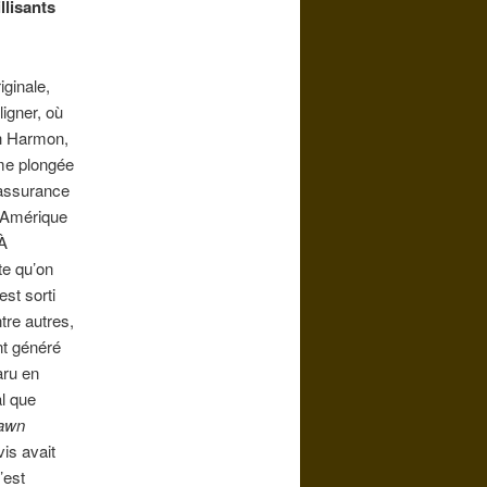
llisants
iginale,
ligner, où
th Harmon,
mme plongée
 assurance
l’Amérique
 À
te qu’on
st sorti
tre autres,
nt généré
aru en
al que
awn
is avait
’est