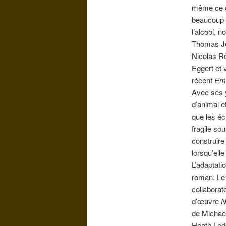
même ce de
beaucoup à
l’alcool, 
Thomas Je
Nicolas R
Eggert et 
récent
Em
Avec ses 
d’animal et
que les éc
fragile so
construir
lorsqu’ell
L’adaptati
roman. Le 
collaborat
d’œuvre
N
de Michael
Heath Ledg