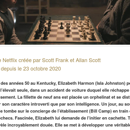
e Netflix créée par Scott Frank et Allan Scott
 depuis le 23 octobre 2020
 des années 50 au Kentucky, Elizabeth Harmon (Isla Johnston) p
 l’élevait seule, dans un accident de voiture duquel elle réchappe
sement. La fillette de neuf ans est placée un orphelinat et se dis
 son caractère introverti que par son intelligence. Un jour, au s
lle tombe sur le concierge de l’établissement (Bill Camp) en train
checs. Fascinée, Elizabeth lui demande de l’initier en cachette. T
évèle incroyablement douée. Elle se met à développer une véritabl