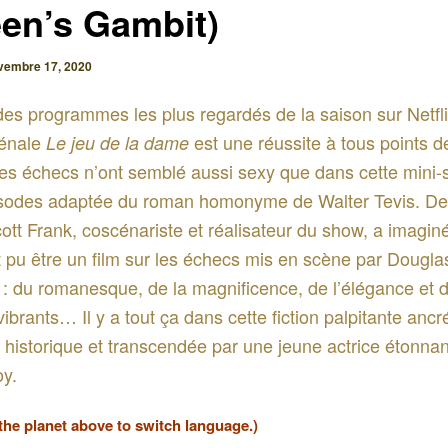
en’s Gambit)
vembre 17, 2020
des programmes les plus regardés de la saison sur Netfli
énale
est une réussite à tous points d
Le jeu de la dame
es échecs n’ont semblé aussi sexy que dans cette mini-
isodes adaptée du roman homonyme de Walter Tevis. De
ott Frank, coscénariste et réalisateur du show, a imagin
t pu être un film sur les échecs mis en scène par Douglas
 : du romanesque, de la magnificence, de l’élégance et 
vibrants… Il y a tout ça dans cette fiction palpitante anc
té historique et transcendée par une jeune actrice étonna
oy.
 the planet above to switch language.)