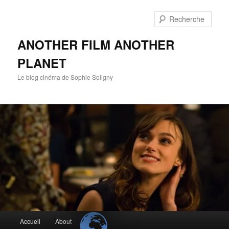
Aller
au
Rech
contenu
principal
ANOTHER FILM ANOTHER
PLANET
Le blog cinéma de Sophie Soligny
Menu
Accueil
About
principal