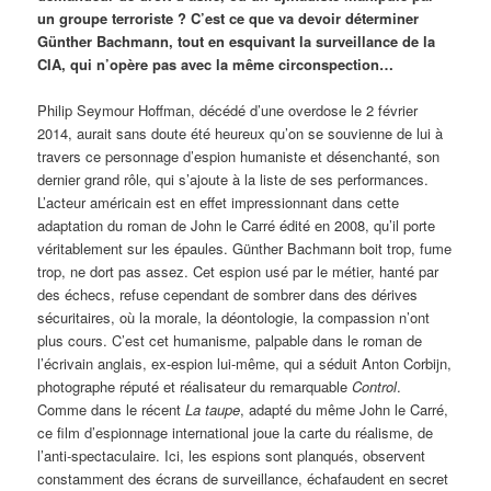
un groupe terroriste ? C’est ce que va devoir déterminer
Günther Bachmann, tout en esquivant la surveillance de la
CIA, qui n’opère pas avec la même circonspection…
Philip Seymour Hoffman, décédé d’une overdose le 2 février
2014, aurait sans doute été heureux qu’on se souvienne de lui à
travers ce personnage d’espion humaniste et désenchanté, son
dernier grand rôle, qui s’ajoute à la liste de ses performances.
L’acteur américain est en effet impressionnant dans cette
adaptation du roman de John le Carré édité en 2008, qu’il porte
véritablement sur les épaules. Günther Bachmann boit trop, fume
trop, ne dort pas assez. Cet espion usé par le métier, hanté par
des échecs, refuse cependant de sombrer dans des dérives
sécuritaires, où la morale, la déontologie, la compassion n’ont
plus cours. C’est cet humanisme, palpable dans le roman de
l’écrivain anglais, ex-espion lui-même, qui a séduit Anton Corbijn,
photographe réputé et réalisateur du remarquable
Control
.
Comme dans le récent
La taupe
, adapté du même John le Carré,
ce film d’espionnage international joue la carte du réalisme, de
l’anti-spectaculaire. Ici, les espions sont planqués, observent
constamment des écrans de surveillance, échafaudent en secret