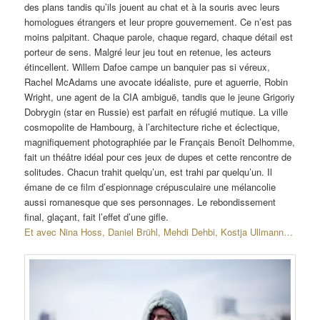
des plans tandis qu’ils jouent au chat et à la souris avec leurs
homologues étrangers et leur propre gouvernement. Ce n’est pas
moins palpitant. Chaque parole, chaque regard, chaque détail est
porteur de sens. Malgré leur jeu tout en retenue, les acteurs
étincellent. Willem Dafoe campe un banquier pas si véreux,
Rachel McAdams une avocate idéaliste, pure et aguerrie, Robin
Wright, une agent de la CIA ambiguë, tandis que le jeune Grigoriy
Dobrygin (star en Russie) est parfait en réfugié mutique. La ville
cosmopolite de Hambourg, à l’architecture riche et éclectique,
magnifiquement photographiée par le Français Benoît Delhomme,
fait un théâtre idéal pour ces jeux de dupes et cette rencontre de
solitudes. Chacun trahit quelqu’un, est trahi par quelqu’un. Il
émane de ce film d’espionnage crépusculaire une mélancolie
aussi romanesque que ses personnages. Le rebondissement
final, glaçant, fait l’effet d’une gifle.
Et avec Nina Hoss, Daniel Brühl, Mehdi Dehbi, Kostja Ullmann…