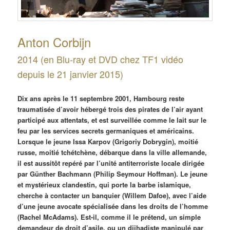
Anton Corbijn
2014 (en Blu-ray et DVD chez TF1 vidéo
depuis le 21 janvier 2015)
Dix ans après le 11 septembre 2001, Hambourg reste
traumatisée d’avoir hébergé trois des pirates de l’air ayant
participé aux attentats, et est surveillée comme le lait sur le
feu par les services secrets germaniques et américains.
Lorsque le jeune Issa Karpov (Grigoriy Dobrygin), moitié
russe, moitié tchétchène, débarque dans la ville allemande,
il est aussitôt repéré par l’unité antiterroriste locale dirigée
par Günther Bachmann (Philip Seymour Hoffman). Le jeune
et mystérieux clandestin, qui porte la barbe islamique,
cherche à contacter un banquier (Willem Dafoe), avec l’aide
d’une jeune avocate spécialisée dans les droits de l’homme
(Rachel McAdams). Est-il, comme il le prétend, un simple
demandeur de droit d’asile, ou un djihadiste manipulé par