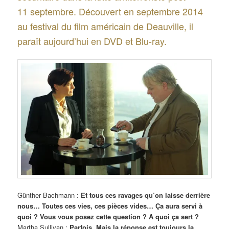
11 septembre. Découvert en septembre 2014
au festival du film américain de Deauville, il
paraît aujourd’hui en DVD et Blu-ray.
Günther Bachmann :
Et tous ces ravages qu’on laisse derrière
nous… Toutes ces vies, ces pièces vides… Ça aura servi à
quoi ? Vous vous posez cette question ? A quoi ça sert ?
Martha Sullivan :
Parfois. Mais la réponse est toujours la