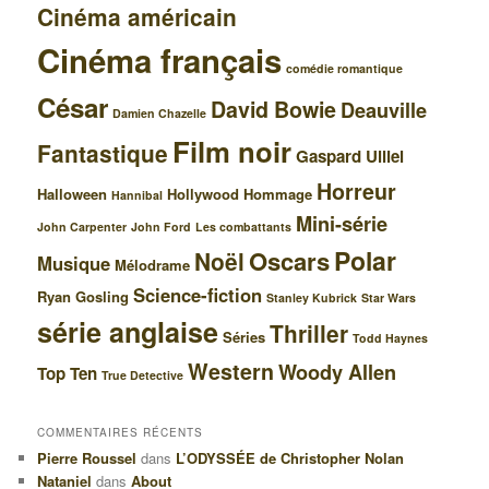
Cinéma américain
Cinéma français
comédie romantique
César
David Bowie
Deauville
Damien Chazelle
Film noir
Fantastique
Gaspard Ulliel
Horreur
Halloween
Hollywood
Hommage
Hannibal
Mini-série
John Carpenter
John Ford
Les combattants
Polar
Oscars
Noël
Musique
Mélodrame
Science-fiction
Ryan Gosling
Stanley Kubrick
Star Wars
série anglaise
Thriller
Séries
Todd Haynes
Western
Woody Allen
Top Ten
True Detective
COMMENTAIRES RÉCENTS
Pierre Roussel
dans
L’ODYSSÉE de Christopher Nolan
Nataniel
dans
About