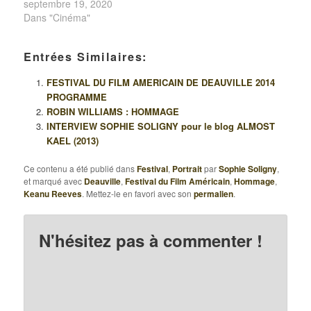
septembre 19, 2020
Dans "Cinéma"
Entrées Similaires:
FESTIVAL DU FILM AMERICAIN DE DEAUVILLE 2014
PROGRAMME
ROBIN WILLIAMS : HOMMAGE
INTERVIEW SOPHIE SOLIGNY pour le blog ALMOST
KAEL (2013)
Ce contenu a été publié dans
Festival
,
Portrait
par
Sophie Soligny
,
et marqué avec
Deauville
,
Festival du Film Américain
,
Hommage
,
Keanu Reeves
. Mettez-le en favori avec son
permalien
.
N'hésitez pas à commenter !