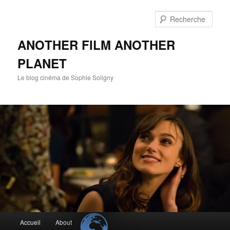
Aller
au
Rech
contenu
principal
ANOTHER FILM ANOTHER
PLANET
Le blog cinéma de Sophie Soligny
Menu
Accueil
About
principal