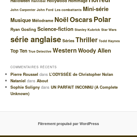
Halloween
Hollywood
Hommage
Hannibal
Mini-série
John Carpenter
John Ford
Les combattants
Polar
Oscars
Noël
Musique
Mélodrame
Science-fiction
Ryan Gosling
Stanley Kubrick
Star Wars
série anglaise
Thriller
Séries
Todd Haynes
Western
Woody Allen
Top Ten
True Detective
COMMENTAIRES RÉCENTS
Pierre Roussel
dans
L’ODYSSÉE de Christopher Nolan
Nataniel
dans
About
Sophie Soligny
dans
UN PARFAIT INCONNU (A Complete
Unknown)
Fièrement propulsé par WordPress