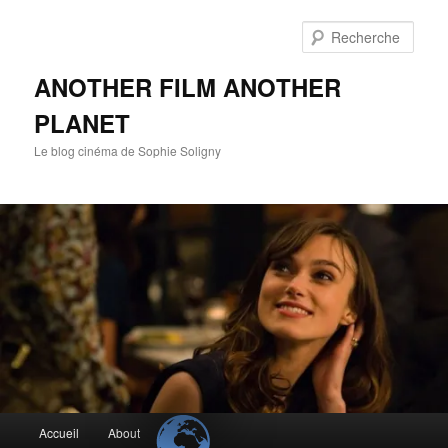
Aller
au
Rech
contenu
principal
ANOTHER FILM ANOTHER
PLANET
Le blog cinéma de Sophie Soligny
Menu
Accueil
About
principal