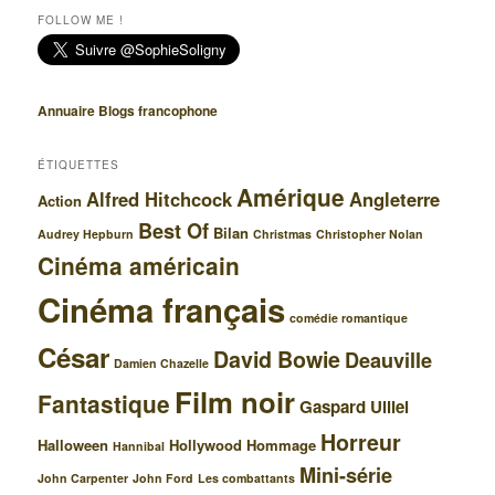
FOLLOW ME !
Annuaire Blogs francophone
ÉTIQUETTES
Amérique
Alfred Hitchcock
Angleterre
Action
Best Of
Bilan
Audrey Hepburn
Christmas
Christopher Nolan
Cinéma américain
Cinéma français
comédie romantique
César
David Bowie
Deauville
Damien Chazelle
Film noir
Fantastique
Gaspard Ulliel
Horreur
Halloween
Hollywood
Hommage
Hannibal
Mini-série
John Carpenter
John Ford
Les combattants