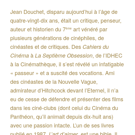
Jean Douchet, disparu aujourd’hui à l’âge de
quatre-vingt-dix ans, était un critique, penseur,
auteur et historien du 7
art vénéré par
ème
plusieurs générations de cinéphiles, de
cinéastes et de critiques. Des
Cahiers du
à
, de l’IDHEC
Cinéma
La Septième Obsession
à la Cinémathèque, il s’est révélé un infatigable
« passeur » et a suscité des vocations. Ami
des cinéastes de la Nouvelle Vague,
admirateur d’Hitchcock devant l’Eternel, il n’a
eu de cesse de défendre et présenter des films
dans les ciné-clubs (dont celui du Cinéma du
Panthéon, qu’il animait depuis dix-huit ans)
avec une passion intacte. L’un de ses livres
publié en 1987,
, est une bible. Il
L’art d’aimer