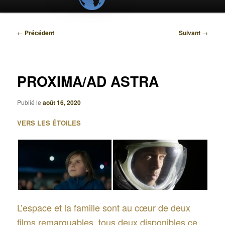
Navigation
←
Précédent
Suivant
→
des
articles
PROXIMA/AD ASTRA
Publié le
août 16, 2020
VERS LES ÉTOILES
L’espace et la famille sont au cœur de deux
films remarquables, tous deux disponibles ce