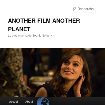
Aller
au
Rech
contenu
principal
ANOTHER FILM ANOTHER
PLANET
Le blog cinéma de Sophie Soligny
Menu
Accueil
About
principal