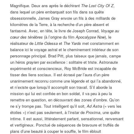
Magnifique. Deux ans après le déchirant
The Lost City Of Z
,
dans lequel un père embarquait son fils dans sa quête
obsessionnelle, James Gray envoie un fils à des milliards de
kilomètres de la Terre, à la recherche d’un père absent et
fantasmé. Avec, en tête, le livre de Joseph Conrad,
Voyage au
cœur des ténèbres
(à l’origine du film
Apocalypse Now
), le
réalisateur de
Little Odessa
et
The Yards
met constamment en
balance ici le voyage astral et le cheminement intérieur de son
personnage principal. Brad Pitt, plus taiseux que jamais, campe
un héros
grayien
par excellence : solitaire et triste. Astronaute
expérimenté et consciencieux, Roy McBride est incapable de
tisser des liens sociaux. Il est écrasé par l’aura d’un père
unanimement reconnu comme une légende et qui l’a abandonné,
et n’existe que lorsqu’il accomplit son travail. S’il aborde la
mission qui lui est confiée en bon soldat, il va peu à peu la
remettre en question, en découvrant des zones d’ombre. Qu’on
ne s’y trompe pas. Tout intelligent qu’il soit,
Ad Astra
(« vers les
étoiles ») n’est pas seulement, à l’instar de
Proxima
, une quête
intime. Il est aussi, littéralement parlant, sensationnel, renversant
et vertigineux. Ponctué de séquences de bravoure et truffés de
plans d’une beauté à couper le souffle, le film éblouit