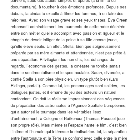
parvient, sous des atours simples et épurés (à la limite du
documentaire), à toucher à des émotions profondes. Depuis ses
débuts, la cinéaste excelle à filmer les femmes, à en faire des
héroïnes. Avec son visage grave et ses yeux tristes, Eva Green
retranscrit admirablement les tourments de cette mère déchirée
entre son métier qu’elle accomplit avec passion et rigueur et le
chagrin de devoir infliger de la peine à sa fille encore jeune,
qu’elle élève seule. En effet, Stella, bien que soigneusement
préparée par sa mère aimante et attentionnée, n’est pas prête à
une séparation. Privilégiant les non-dits, les échanges de
regards, l’économie des gestes, la cinéaste ne tombe jamais
dans le sentimentalisme ni le spectaculaire. Sarah, divorcée, a
confié Stella à son père physicien, un type plutôt bien (Lars
Eidinger, parfait). Comme lui, les personnages sont solides, les
dialogues justes, et il émane du jeu des acteurs un naturel
confondant. On doit le réalisme impressionnant des séquences
de préparation des astronautes à l’Agence Spatiale Européenne,
qui a autorisé le tournage dans les véritables lieux
d’entraînement, à Cologne et Baïkonour (Thomas Pesquet joue
son propre rôle). Mais même si l’espace hante le film, c’est bien
l’intime et l’humain qui intéresse la réalisatrice. Ici, la séparation
entre l’astronaute et la Terre se confond avec celle entre la mère