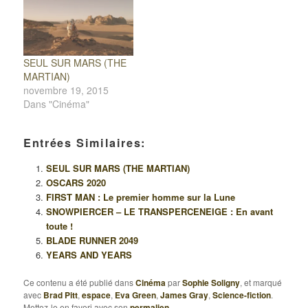
SEUL SUR MARS (THE
MARTIAN)
novembre 19, 2015
Dans "Cinéma"
Entrées Similaires:
SEUL SUR MARS (THE MARTIAN)
OSCARS 2020
FIRST MAN : Le premier homme sur la Lune
SNOWPIERCER – LE TRANSPERCENEIGE : En avant
toute !
BLADE RUNNER 2049
YEARS AND YEARS
Ce contenu a été publié dans
Cinéma
par
Sophie Soligny
, et marqué
avec
Brad Pitt
,
espace
,
Eva Green
,
James Gray
,
Science-fiction
.
Mettez-le en favori avec son
permalien
.