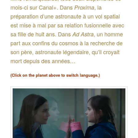
mois-ci sur Canal+. Dans
, la
Proxima
préparation d’une astronaute à un vol spatial
est mise à mal par sa relation fusionnelle avec
sa fille de huit ans. Dans
, un homme
Ad Astra
part aux confins du cosmos à la recherche de
son père, astronaute légendaire, qu’il croyait
mort depuis des années…
(Click on the planet above to switch language.)