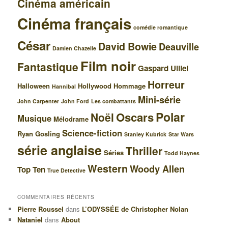
Cinéma américain
Cinéma français
comédie romantique
César
David Bowie
Deauville
Damien Chazelle
Film noir
Fantastique
Gaspard Ulliel
Horreur
Halloween
Hollywood
Hommage
Hannibal
Mini-série
John Carpenter
John Ford
Les combattants
Polar
Oscars
Noël
Musique
Mélodrame
Science-fiction
Ryan Gosling
Stanley Kubrick
Star Wars
série anglaise
Thriller
Séries
Todd Haynes
Western
Woody Allen
Top Ten
True Detective
COMMENTAIRES RÉCENTS
Pierre Roussel
dans
L’ODYSSÉE de Christopher Nolan
Nataniel
dans
About