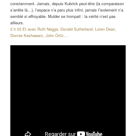
constamment. Jamais, depuis Kubrick peut-être (la comparaison
s’arrête là…), l’espace n’a paru plus infini, jamais l’isolement n’a
semblé si effroyable. Mulder se trompait : la vérité n’est pas
ailleurs.
2 h 03 Et avec Ruth Negga, Donald Sutherland, Loren Dean,
Donnie Keshawarz, John Ortiz…