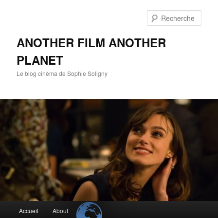
Aller
Aller
au
au
Rech
contenu
contenu
principal
secondaire
ANOTHER FILM ANOTHER
PLANET
Le blog cinéma de Sophie Soligny
Menu
Accueil
About
principal