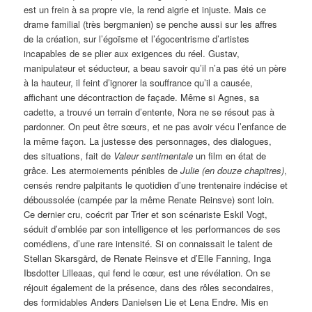
est un frein à sa propre vie, la rend aigrie et injuste. Mais ce
drame familial (très bergmanien) se penche aussi sur les affres
de la création, sur l’égoïsme et l’égocentrisme d’artistes
incapables de se plier aux exigences du réel. Gustav,
manipulateur et séducteur, a beau savoir qu’il n’a pas été un père
à la hauteur, il feint d’ignorer la souffrance qu’il a causée,
affichant une décontraction de façade. Même si Agnes, sa
cadette, a trouvé un terrain d’entente, Nora ne se résout pas à
pardonner. On peut être sœurs, et ne pas avoir vécu l’enfance de
la même façon. La justesse des personnages, des dialogues,
des situations, fait de
Valeur sentimentale
un film en état de
grâce. Les atermoiements pénibles de
Julie (en douze chapitres)
,
censés rendre palpitants le quotidien d’une trentenaire indécise et
déboussolée (campée par la même Renate Reinsve) sont loin.
Ce dernier cru, coécrit par Trier et son scénariste Eskil Vogt,
séduit d’emblée par son intelligence et les performances de ses
comédiens, d’une rare intensité. Si on connaissait le talent de
Stellan Skarsgård, de Renate Reinsve et d’Elle Fanning, Inga
Ibsdotter Lilleaas, qui fend le cœur, est une révélation. On se
réjouit également de la présence, dans des rôles secondaires,
des formidables Anders Danielsen Lie et Lena Endre. Mis en