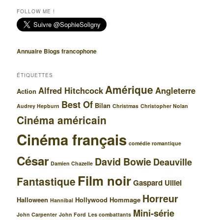
e
FOLLOW ME !
r
c
h
e
Annuaire Blogs francophone
ÉTIQUETTES
Amérique
Alfred Hitchcock
Angleterre
Action
Best Of
Bilan
Audrey Hepburn
Christmas
Christopher Nolan
Cinéma américain
Cinéma français
comédie romantique
César
David Bowie
Deauville
Damien Chazelle
Film noir
Fantastique
Gaspard Ulliel
Horreur
Halloween
Hollywood
Hommage
Hannibal
Mini-série
John Carpenter
John Ford
Les combattants