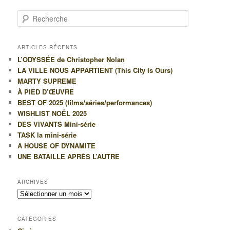
R
e
c
h
ARTICLES RÉCENTS
e
L’ODYSSÉE de Christopher Nolan
r
LA VILLE NOUS APPARTIENT (This City Is Ours)
c
MARTY SUPREME
h
À PIED D’ŒUVRE
e
BEST OF 2025 (films/séries/performances)
WISHLIST NOËL 2025
DES VIVANTS Mini-série
TASK la mini-série
A HOUSE OF DYNAMITE
UNE BATAILLE APRÈS L’AUTRE
ARCHIVES
Archives
CATÉGORIES