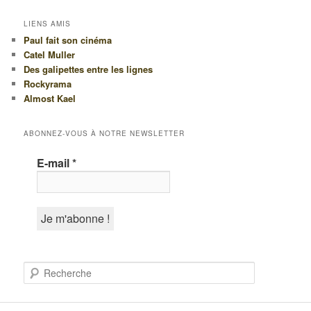
LIENS AMIS
Paul fait son cinéma
Catel Muller
Des galipettes entre les lignes
Rockyrama
Almost Kael
ABONNEZ-VOUS À NOTRE NEWSLETTER
E-mail
*
R
e
c
h