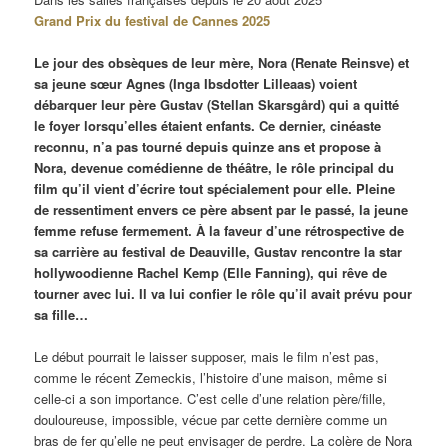
Grand Prix du festival de Cannes 2025
Le jour des obsèques de leur mère, Nora (Renate Reinsve) et
sa jeune sœur Agnes (
Inga Ibsdotter Lilleaas
) voient
débarquer leur père Gustav (Stellan Skarsgård) qui a quitté
le foyer lorsqu’elles étaient enfants. Ce dernier, cinéaste
reconnu, n’a pas tourné depuis quinze ans et propose à
Nora, devenue comédienne de théâtre, le rôle principal du
film qu’il vient d’écrire tout spécialement pour elle. Pleine
de ressentiment envers ce père absent par le passé, la jeune
femme refuse fermement. À la faveur d’une rétrospective de
sa carrière au festival de Deauville, Gustav rencontre la star
hollywoodienne Rachel Kemp (Elle Fanning), qui rêve de
tourner avec lui. Il va lui confier le rôle qu’il avait prévu pour
sa fille…
Le début pourrait le laisser supposer, mais le film n’est pas,
comme le récent Zemeckis, l’histoire d’une maison, même si
celle-ci a son importance. C’est celle d’une relation père/fille,
douloureuse, impossible, vécue par cette dernière comme un
bras de fer qu’elle ne peut envisager de perdre. La colère de Nora