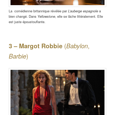
La comédienne britannique révélée par
L’auberge espagnole
a
bien changé. Dans
Yellowstone
, elle se lâche littéralement. Elle
est juste époustouflante.
(
,
3 – Margot Robbie
Babylon
)
Barbie