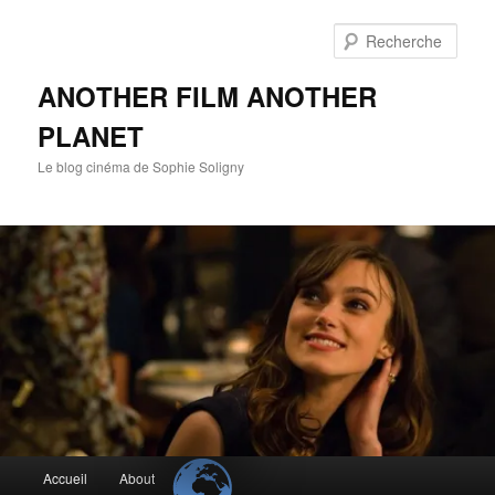
Aller
Aller
au
au
Rech
contenu
contenu
principal
secondaire
ANOTHER FILM ANOTHER
PLANET
Le blog cinéma de Sophie Soligny
Menu
Accueil
About
principal