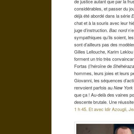
de justice autant que par la fru
considérables, et passer du jo
déjà été abordé dans la série
E
chat et à la souris avec leur hi
juge d’instruction.
Bac nord
n’e
sympathiques qu’ils soient, l
sont d’ailleurs pas des modèles
Gilles Lellouche, Karim Leklou 
forment un trio très convaincan
Fortas (l’héroïne de
Shéhéraz
hommes, leurs joies et leurs 
Giovanni, les séquences d’acti
renvoient parfois au
New York
que ça ! Au-delà des vaines p
descente brutale. Une réussite
1 h 45. Et avec Idir Azougli,