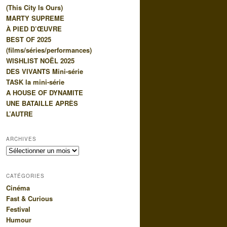
(This City Is Ours)
e
MARTY SUPREME
À PIED D’ŒUVRE
BEST OF 2025
(films/séries/performances)
WISHLIST NOËL 2025
DES VIVANTS Mini-série
TASK la mini-série
A HOUSE OF DYNAMITE
UNE BATAILLE APRÈS
L’AUTRE
ARCHIVES
Archives
CATÉGORIES
Cinéma
Fast & Curious
Festival
Humour