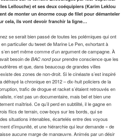
lles Lellouche) et ses deux coéquipiers (Karim Leklou
nent de monter un énorme coup de filet pour démanteler
r cela, ils vont devoir franchir la ligne…
nez se serait bien passé de toutes les polémiques qui ont
et en particulier du tweet de Marine Le Pen, exhortant à
 s’en sert même comme d’un argument de campagne. À
 avait besoin de
BAC nord
pour prendre conscience que les
oudrières et que, dans beaucoup de grandes villes
l existe des zones de non-droit. Si le cinéaste s’est inspiré
 a défrayé la chronique en 2012 – dix-huit policiers de la
uption, trafic de drogue et racket s’étaient retrouvés en
aliste, n’est pas un documentaire, mais bel et bien une
faitement maîtrisé. Ce qu’il perd en subtilité, il le gagne en
ois flics de terrain, cow-boys sur les bords, qui se
es situations intenables, écartelés entre des voyous
ment d’impunité, et une hiérarchie qui leur demande « de
eur laisse aucune marge de manœuvre. Animés par un désir