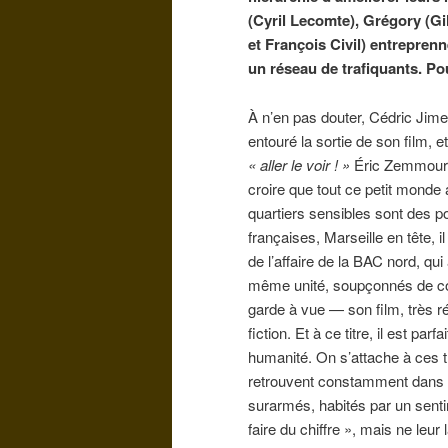
(Cyril Lecomte), Grégory (Gi
et François Civil) entrepren
un réseau de trafiquants. Pou
À n’en pas douter, Cédric Jime
entouré la sortie de son film, 
« aller le voir ! »
Éric Zemmour
croire que tout ce petit monde
quartiers sensibles sont des p
françaises, Marseille en tête, i
de l’affaire de la BAC nord, qui
même unité, soupçonnés de corr
garde à vue — son film, très ré
fiction. Et à ce titre, il est par
humanité. On s’attache à ces tr
retrouvent constamment dans d
surarmés, habités par un senti
faire du chiffre », mais ne l