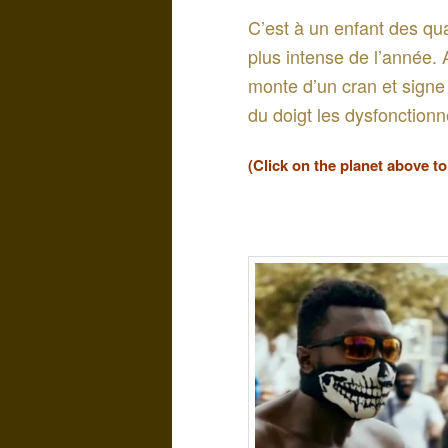
C’est à un enfant des qua
plus intense de l’année.
monte d’un cran et signe 
du doigt les dysfonctionn
(Click on the planet above t