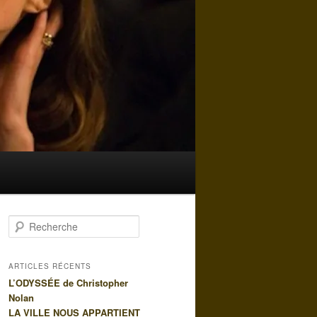
R
e
c
h
ARTICLES RÉCENTS
e
L’ODYSSÉE de Christopher
r
Nolan
c
LA VILLE NOUS APPARTIENT
h