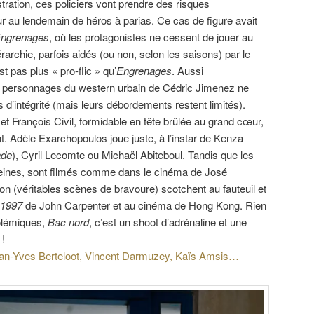
stration, ces policiers vont prendre des risques
ur au lendemain de héros à parias. Ce cas de figure avait
ngrenages
, où les protagonistes ne cessent de jouer au
érarchie, parfois aidés (ou non, selon les saisons) par le
st pas plus « pro-flic » qu’
Engrenages
. Aussi
es personnages du western urbain de Cédric Jimenez ne
 d’intégrité (mais leurs débordements restent limités).
et François Civil, formidable en tête brûlée au grand cœur,
t. Adèle Exarchopoulos joue juste, à l’instar de Kenza
ade
), Cyril Lecomte ou Michaël Abiteboul. Tandis que les
peines, sont filmés comme dans le cinéma de José
on (véritables scènes de bravoure) scotchent au fauteuil et
 1997
de John Carpenter et au cinéma de Hong Kong. Rien
olémiques,
Bac nord
, c’est un shoot d’adrénaline et une
 !
 Jean-Yves Berteloot, Vincent Darmuzey, Kaïs Amsis…