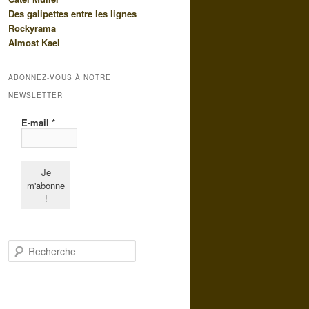
Des galipettes entre les lignes
Rockyrama
Almost Kael
ABONNEZ-VOUS À NOTRE
NEWSLETTER
E-mail
*
R
e
c
h
e