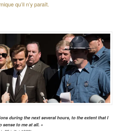
ique qu’il n’y paraît.
ns during the next several hours, to the extent that I
sense to me at all
. »