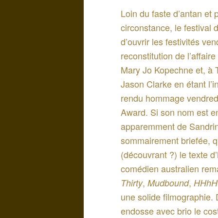
Loin du faste d’antan et 
circonstance, le festival
d’ouvrir les festivités v
reconstitution de l’affair
Mary Jo Kopechne et, à T
Jason Clarke en étant l’int
rendu hommage vendredi s
Award. Si son nom est en
apparemment de Sandrine 
sommairement briefée, qui
(découvrant ?) le texte d
comédien australien re
,
,
Thirty
Mudbound
HHhH
une solide filmographie. 
endosse avec brio le cost