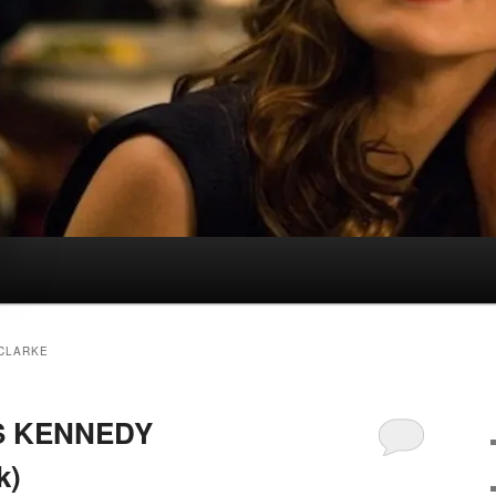
CLARKE
S KENNEDY
k)