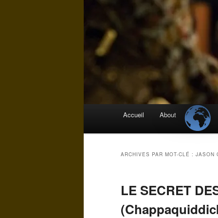
Menu
Accueil
About
principal
ARCHIVES PAR MOT-CLÉ :
JASON 
LE SECRET DE
(Chappaquiddic