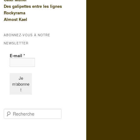
Des galipettes entre les lignes
Rockyrama
Almost Kael
ABONNEZ-VOUS À NOTRE
NEWSLETTER
E-mail
*
R
e
c
h
e