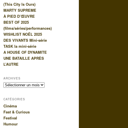
(This City Is Ours)
e
MARTY SUPREME
À PIED D’ŒUVRE
BEST OF 2025
(films/séries/performances)
WISHLIST NOËL 2025
DES VIVANTS Mini-série
TASK la mini-série
A HOUSE OF DYNAMITE
UNE BATAILLE APRÈS
L’AUTRE
ARCHIVES
Archives
CATÉGORIES
Cinéma
Fast & Curious
Festival
Humour