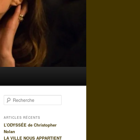
R
e
c
h
ARTICLES RÉCENTS
e
L’ODYSSÉE de Christopher
r
Nolan
c
LA VILLE NOUS APPARTIENT
h