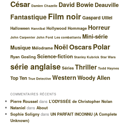
César
David Bowie
Deauville
Damien Chazelle
Film noir
Fantastique
Gaspard Ulliel
Horreur
Halloween
Hollywood
Hommage
Hannibal
Mini-série
John Carpenter
John Ford
Les combattants
Polar
Oscars
Noël
Musique
Mélodrame
Science-fiction
Ryan Gosling
Stanley Kubrick
Star Wars
série anglaise
Thriller
Séries
Todd Haynes
Western
Woody Allen
Top Ten
True Detective
COMMENTAIRES RÉCENTS
Pierre Roussel
dans
L’ODYSSÉE de Christopher Nolan
Nataniel
dans
About
Sophie Soligny
dans
UN PARFAIT INCONNU (A Complete
Unknown)