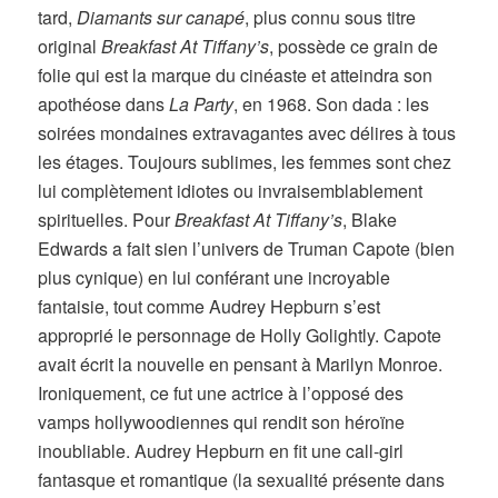
tard,
Diamants sur canapé
, plus connu sous titre
original
Breakfast At Tiffany’s
, possède ce grain de
folie qui est la marque du cinéaste et atteindra son
apothéose dans
La Party
, en 1968. Son dada : les
soirées mondaines extravagantes avec délires à tous
les étages. Toujours sublimes, les femmes sont chez
lui complètement idiotes ou invraisemblablement
spirituelles. Pour
Breakfast At Tiffany’s
, Blake
Edwards a fait sien l’univers de Truman Capote (bien
plus cynique) en lui conférant une incroyable
fantaisie, tout comme Audrey Hepburn s’est
approprié le personnage de Holly Golightly. Capote
avait écrit la nouvelle en pensant à Marilyn Monroe.
Ironiquement, ce fut une actrice à l’opposé des
vamps hollywoodiennes qui rendit son héroïne
inoubliable. Audrey Hepburn en fit une call-girl
fantasque et romantique (la sexualité présente dans