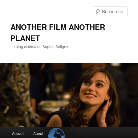
Aller
Aller
au
au
Rech
contenu
contenu
principal
secondaire
ANOTHER FILM ANOTHER
PLANET
Le blog cinéma de Sophie Soligny
Menu
Accueil
About
principal