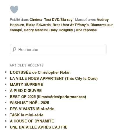
Publié dans
Cinéma
,
Test DVD/Blu-ray
|
Marqué avec
Audrey
Hepburn
,
Blake Edwards
,
Breakfast At Tiffany's
,
Diamants sur
canapé
,
Henry Mancini
,
Holly Golightly
|
Une
réponse
R
e
c
h
ARTICLES RÉCENTS
e
L’ODYSSÉE de Christopher Nolan
r
LA VILLE NOUS APPARTIENT (This City Is Ours)
c
MARTY SUPREME
h
À PIED D’ŒUVRE
e
BEST OF 2025 (films/séries/performances)
WISHLIST NOËL 2025
DES VIVANTS Mini-série
TASK la mini-série
A HOUSE OF DYNAMITE
UNE BATAILLE APRÈS L’AUTRE