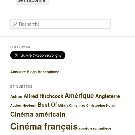
R
e
c
h
e
FOLLOW ME !
r
c
h
e
Annuaire Blogs francophone
ÉTIQUETTES
Amérique
Alfred Hitchcock
Angleterre
Action
Best Of
Bilan
Audrey Hepburn
Christmas
Christopher Nolan
Cinéma américain
Cinéma français
comédie romantique