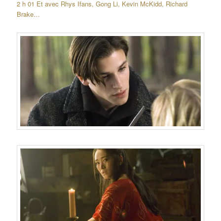
2 h 01 Et avec Rhys Ifans, Gong Li, Kevin McKidd, Richard
Brake…