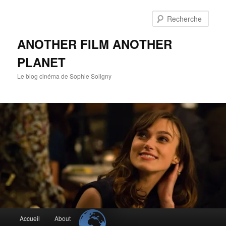
Aller
Aller
au
au
Rech
contenu
contenu
principal
secondaire
ANOTHER FILM ANOTHER
PLANET
Le blog cinéma de Sophie Soligny
Menu
Accueil
About
principal