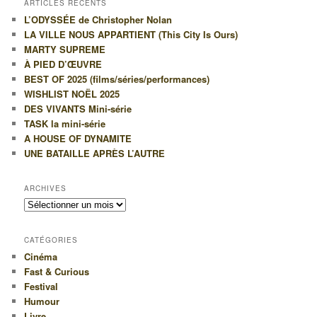
ARTICLES RÉCENTS
e
L’ODYSSÉE de Christopher Nolan
r
LA VILLE NOUS APPARTIENT (This City Is Ours)
c
MARTY SUPREME
h
À PIED D’ŒUVRE
e
BEST OF 2025 (films/séries/performances)
WISHLIST NOËL 2025
DES VIVANTS Mini-série
TASK la mini-série
A HOUSE OF DYNAMITE
UNE BATAILLE APRÈS L’AUTRE
ARCHIVES
Archives
CATÉGORIES
Cinéma
Fast & Curious
Festival
Humour
Livre