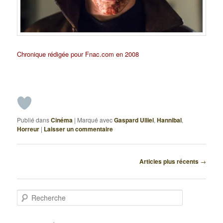
Chronique rédigée pour Fnac.com en 2008
Publié dans
Cinéma
|
Marqué avec
Gaspard Ulliel
,
Hannibal
,
Horreur
|
Laisser un commentaire
Navigation
Articles plus récents
→
des
articles
R
e
c
h