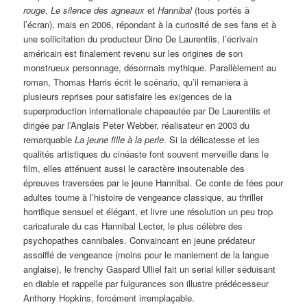
rouge
,
Le silence des agneaux
et
Hannibal
(tous portés à
l’écran), mais en 2006, répondant à la curiosité de ses fans et à
une sollicitation du producteur Dino De Laurentiis, l’écrivain
américain est finalement revenu sur les origines de son
monstrueux personnage, désormais mythique. Parallèlement au
roman, Thomas Harris écrit le scénario, qu’il remaniera à
plusieurs reprises pour satisfaire les exigences de la
superproduction internationale chapeautée par De Laurentiis et
dirigée par l’Anglais Peter Webber, réalisateur en 2003 du
remarquable
La jeune fille à la perle
. Si la délicatesse et les
qualités artistiques du cinéaste font souvent merveille dans le
film, elles atténuent aussi le caractère insoutenable des
épreuves traversées par le jeune Hannibal. Ce conte de fées pour
adultes tourne à l’histoire de vengeance classique, au thriller
horrifique sensuel et élégant, et livre une résolution un peu trop
caricaturale du cas Hannibal Lecter, le plus célèbre des
psychopathes cannibales. Convaincant en jeune prédateur
assoiffé de vengeance (moins pour le maniement de la langue
anglaise), le frenchy Gaspard Ulliel fait un serial killer séduisant
en diable et rappelle par fulgurances son illustre prédécesseur
Anthony Hopkins, forcément irremplaçable.