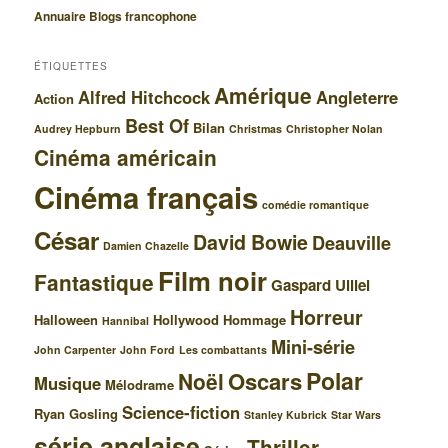
e
Annuaire Blogs francophone
ÉTIQUETTES
Amérique
Alfred Hitchcock
Angleterre
Action
Best Of
Bilan
Audrey Hepburn
Christmas
Christopher Nolan
Cinéma américain
Cinéma français
comédie romantique
César
David Bowie
Deauville
Damien Chazelle
Film noir
Fantastique
Gaspard Ulliel
Horreur
Halloween
Hollywood
Hommage
Hannibal
Mini-série
John Carpenter
John Ford
Les combattants
Polar
Oscars
Noël
Musique
Mélodrame
Science-fiction
Ryan Gosling
Stanley Kubrick
Star Wars
série anglaise
Thriller