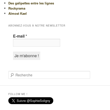
Des galipettes entre les lignes
Rockyrama
Almost Kael
ABONNEZ-VOUS À NOTRE NEWSLETTER
E-mail
*
R
e
c
h
e
FOLLOW ME !
r
c
h