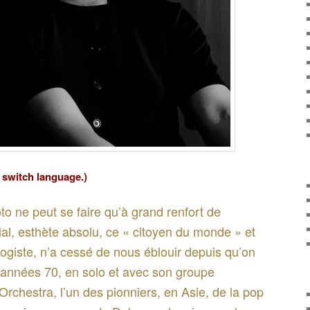
o switch language.)
o ne peut se faire qu’à grand renfort de
ial, esthète absolu, ce « citoyen du monde » et
logiste, n’a cessé de nous éblouir depuis qu’on
s années 70, en solo et avec son groupe
rchestra, l’un des pionniers, en Asie, de la pop