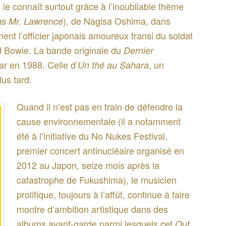
c le connaît surtout grâce à l’inoubliable thème
), de Nagisa Oshima, dans
as Mr. Lawrence
ment l’officier japonais amoureux transi du soldat
d Bowie. La bande originale du
Dernier
car en 1988. Celle d’
, un
Un thé au Sahara
us tard.
Quand il n’est pas en train de défendre la
cause environnementale (il a notamment
été à l’initiative du No Nukes Festival,
premier concert antinucléaire organisé en
2012 au Japon, seize mois après la
catastrophe de Fukushima), le musicien
prolifique, toujours à l’affût, continue à faire
montre d’ambition artistique dans des
albums avant-garde parmi lesquels cet
Out