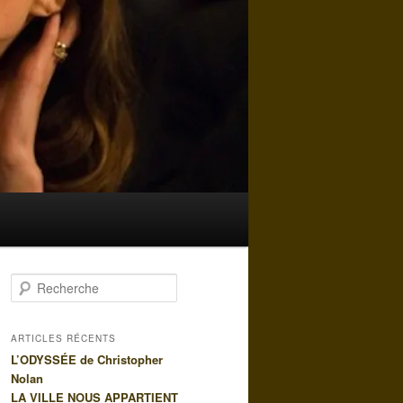
R
e
c
h
ARTICLES RÉCENTS
e
L’ODYSSÉE de Christopher
r
Nolan
c
LA VILLE NOUS APPARTIENT
h