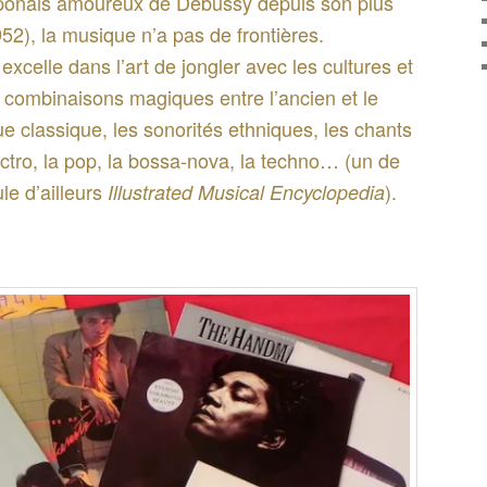
aponais amoureux de Debussy depuis son plus
952), la musique n’a pas de frontières.
excelle dans l’art de jongler avec les cultures et
s combinaisons magiques entre l’ancien et le
e classique, les sonorités ethniques, les chants
electro, la pop, la bossa-nova, la techno… (un de
le d’ailleurs
).
Illustrated Musical Encyclopedia