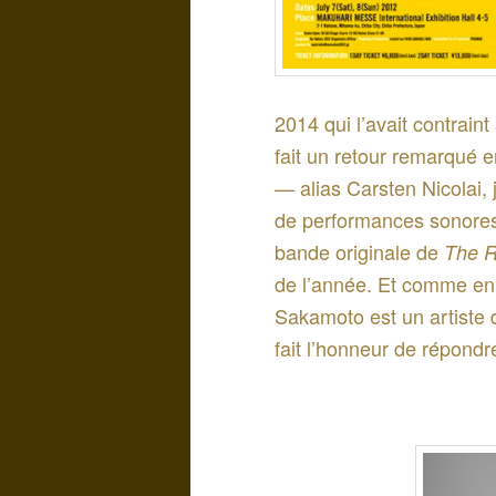
2014 qui l’avait contrain
fait un retour remarqué 
— alias Carsten Nicolai,
de performances sonores,
bande originale de
The R
de l’année. Et comme en 
Sakamoto est un artiste d
fait l’honneur de répond