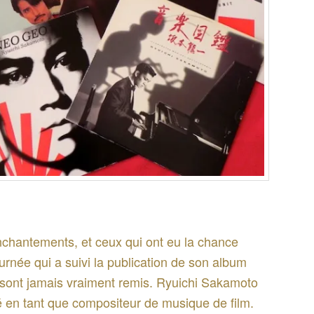
chantements, et ceux qui ont eu la chance
ournée qui a suivi la publication de son album
sont jamais vraiment remis. Ryuichi Sakamoto
é en tant que compositeur de musique de film.