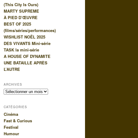
(This City Is Ours)
e
MARTY SUPREME
À PIED D’ŒUVRE
BEST OF 2025
(films/séries/performances)
WISHLIST NOËL 2025
DES VIVANTS Mini-série
TASK la mini-série
A HOUSE OF DYNAMITE
UNE BATAILLE APRÈS
L’AUTRE
ARCHIVES
Archives
CATÉGORIES
Cinéma
Fast & Curious
Festival
Humour