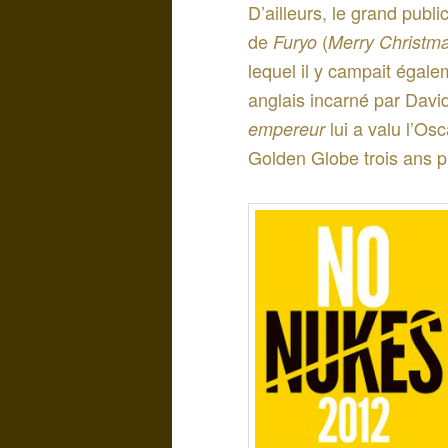
D’ailleurs, le grand publi
de
(
Furyo
Merry Christm
lequel il y campait égale
anglais incarné par Davi
lui a valu l’Os
empereur
Golden Globe trois ans pl