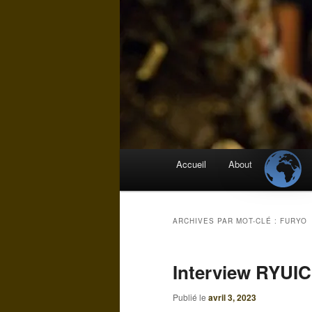
Menu
Accueil
About
principal
ARCHIVES PAR MOT-CLÉ :
FURYO
Interview RYU
Publié le
avril 3, 2023