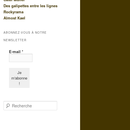
Des galipettes entre les lignes
Rockyrama
Almost Kael
ABONNEZ-VOUS À NOTRE
NEWSLETTER
E-mail
*
R
e
c
h
e