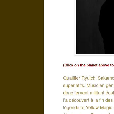
(Click on the planet above t
Qualifier Ryuichi Sakamot
superlatifs. Musicien gén
donc fervent militant éco
l’a découvert à la fin de
légendaire Yellow Magic O