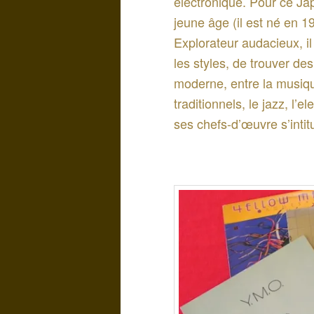
électronique. Pour ce J
jeune âge (il est né en 1
Explorateur audacieux, il 
les styles, de trouver de
moderne, entre la musiqu
traditionnels, le jazz, l’
ses chefs-d’œuvre s’intitu