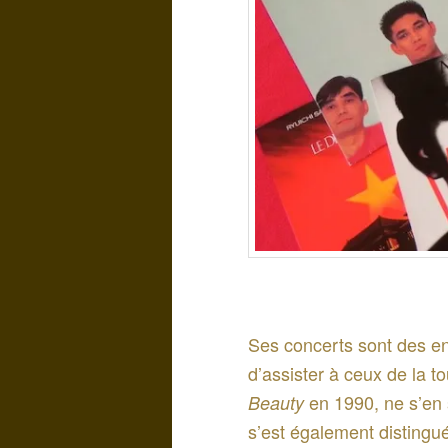
Ses concerts sont des en
d’assister à ceux de la t
en 1990, ne s’en 
Beauty
s’est également distingu