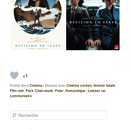
+1
Publié dans
Cinéma
|
Marqué avec
Cinéma coréen
,
femme fatale
,
Film noir
,
Park Chan-wook
,
Polar
,
Romantique
|
Laisser un
commentaire
R
e
c
h