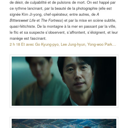
de désir, de culpabilité et de pulsions de mort. On est happé par
ce rythme lancinant, par la beauté de la photographie (elle est
signée Kim Ji-yong, chef-opérateur, entre autres, de
A
Bittersweet Life
et
The Fortress
) et par la mise en scène subtile,
quasi-fétichiste. De la montagne à la mer en passant par la ville,
le flic et sa suspecte s’observent, s’affrontent, s’éloignent, et leur
manège est fascinant.
2 h 18 Et avec Go Kyung-pyo, Lee Jung-hyun, Yong-woo Park…