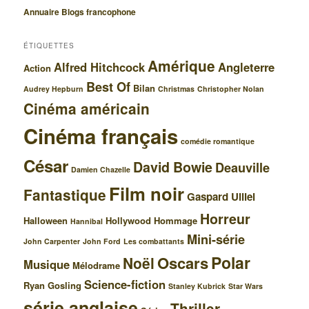
e
Annuaire Blogs francophone
ÉTIQUETTES
Amérique
Alfred Hitchcock
Angleterre
Action
Best Of
Bilan
Audrey Hepburn
Christmas
Christopher Nolan
Cinéma américain
Cinéma français
comédie romantique
César
David Bowie
Deauville
Damien Chazelle
Film noir
Fantastique
Gaspard Ulliel
Horreur
Halloween
Hollywood
Hommage
Hannibal
Mini-série
John Carpenter
John Ford
Les combattants
Polar
Oscars
Noël
Musique
Mélodrame
Science-fiction
Ryan Gosling
Stanley Kubrick
Star Wars
série anglaise
Thriller