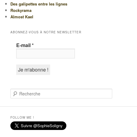
Des galipettes entre les lignes
Rockyrama
Almost Kael
ABONNEZ-VOUS À NOTRE NEWSLETTER
E-mail
*
R
e
c
h
e
FOLLOW ME !
r
c
h