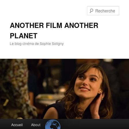
Aller
Aller
au
au
Rech
contenu
contenu
principal
secondaire
ANOTHER FILM ANOTHER
PLANET
Le blog cinéma de Sophie Soligny
Menu
Accueil
About
principal