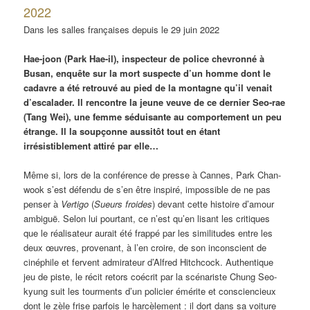
2022
Dans les salles françaises depuis le 29 juin 2022
Hae-joon (Park Hae-il), inspecteur de police chevronné à
Busan, enquête sur la mort suspecte d’un homme dont le
cadavre a été retrouvé au pied de la montagne qu’il venait
d’escalader. Il rencontre la jeune veuve de ce dernier Seo-rae
(Tang Wei), une femme séduisante au comportement un peu
étrange. Il la soupçonne aussitôt tout en étant
irrésistiblement attiré par elle…
Même si, lors de la conférence de presse à Cannes, Park Chan-
wook s’est défendu de s’en être inspiré, impossible de ne pas
penser à
Vertigo
(
Sueurs froides
) devant cette histoire d’amour
ambiguë. Selon lui pourtant, ce n’est qu’en lisant les critiques
que le réalisateur aurait été frappé par les similitudes entre les
deux œuvres, provenant, à l’en croire, de son inconscient de
cinéphile et fervent admirateur d’Alfred Hitchcock. Authentique
jeu de piste, le récit retors coécrit par la scénariste Chung Seo-
kyung suit les tourments d’un policier émérite et consciencieux
dont le zèle frise parfois le harcèlement : il dort dans sa voiture