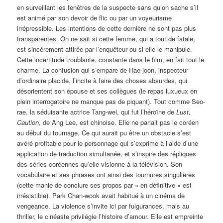
en surveillant les fenêtres de la suspecte sans qu’on sache s’il
est animé par son devoir de flic ou par un voyeurisme
irrépressible. Les intentions de cette dernière ne sont pas plus
transparentes. On ne sait si cette femme, qui a tout de fatale,
est sincèrement attirée par l’enquêteur ou si elle le manipule.
Cette incertitude troublante, constante dans le film, en fait tout le
charme. La confusion qui s’empare de Hae-joon, inspecteur
d’ordinaire placide, l’incite à faire des choses absurdes, qui
désorientent son épouse et ses collègues (le repas luxueux en
plein interrogatoire ne manque pas de piquant). Tout comme Seo-
rae, la séduisante actrice Tang-wei, qui fut l’héroïne de
Lust,
Caution
, de Ang Lee, est chinoise. Elle ne parlait pas le coréen
au début du tournage. Ce qui aurait pu être un obstacle s’est
avéré profitable pour le personnage qui s’exprime à l’aide d’une
application de traduction simultanée, et s’inspire des répliques
des séries coréennes qu’elle visionne à la télévision. Son
vocabulaire et ses phrases ont ainsi des tournures singulières
(cette manie de conclure ses propos par « en définitive » est
irrésistible). Park Chan-wook avait habitué à un cinéma de
vengeance. La violence s’invite ici par fulgurances, mais au
thriller, le cinéaste privilégie l’histoire d’amour. Elle est empreinte