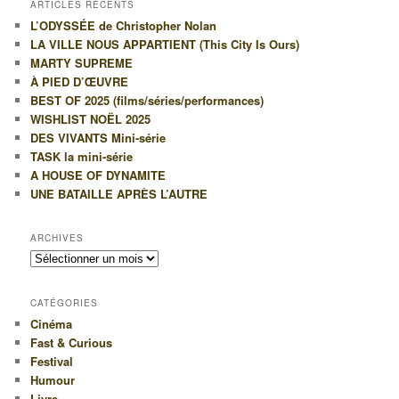
ARTICLES RÉCENTS
e
L’ODYSSÉE de Christopher Nolan
r
LA VILLE NOUS APPARTIENT (This City Is Ours)
c
MARTY SUPREME
h
À PIED D’ŒUVRE
e
BEST OF 2025 (films/séries/performances)
WISHLIST NOËL 2025
DES VIVANTS Mini-série
TASK la mini-série
A HOUSE OF DYNAMITE
UNE BATAILLE APRÈS L’AUTRE
ARCHIVES
Archives
CATÉGORIES
Cinéma
Fast & Curious
Festival
Humour
Livre