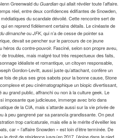
 Glenn Greenwald du
Guardian
qui allait révéler toute l’affaire.
temps réel, entre deux confidences édifiantes de Snowden,
 médiatiques du scandale dévoilé. Cette rencontre sert de
, qui en reprend fidèlement certains détails. Le cinéaste de
er du dimanche
ou
JFK
, qui n’a de cesse de pointer sa
érique, devait se pencher sur le parcours de ce jeune
u héros du contre-pouvoir. Fasciné, selon son propre aveu,
 de troubles, mais malgré tout très respectueux des faits,
rsonnage idéaliste et romantique, un citoyen responsable,
oseph Gordon-Levitt, aussi juste qu’attachant, confère un
e fois de plus ses gros sabots pour la bonne cause, Stone
t complexe et peu cinématographique un biopic divertissant,
é au grand public, affranchi ou non à la culture geek. Le
aussi imposante que judicieuse, immerge avec brio dans
matique de la CIA, mais s’attarde aussi sur la vie privée de
eu à peu gangrené par sa paranoïa grandissante. On peut
tration trop caricaturale, mais elle a le mérite d’éveiller les
ats, car « l’affaire Snowden » est loin d’être terminée. De
nu le droit de résidence jusqu’en 2017, l’épine dans le pied