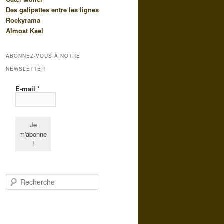
Des galipettes entre les lignes
Rockyrama
Almost Kael
ABONNEZ-VOUS À NOTRE
NEWSLETTER
E-mail
*
R
e
c
h
e