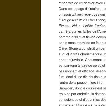
rencontre de ce dernier avec
Dans cette page d’histoire en 
on assistait aux répercussions
fil rouge au film d’Oliver Stone
Platoon
,
Né un 4 juillet, L’enf
caméra sur les failles de l’Am
homme brillant et timide deven
par le sens moral de ce fauteur
Oliver Stone a construit un pe
auquel le très charismatique J
charme juvénile. Chaussant un
est parvenu à faire de ce suje
passionnant et efficace, destin
film, doté d’une distribution 
l’antre de la pouponnière infor
Snowden, dont le couple est p
trouver, par endroits, la démons
consciences et d’ouvrir les déb
son exil en Russie où il a obte