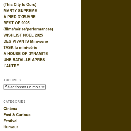
(This City Is Ours)
e
MARTY SUPREME
À PIED D’ŒUVRE
BEST OF 2025
(films/séries/performances)
WISHLIST NOËL 2025
DES VIVANTS Mini-série
TASK la mini-série
A HOUSE OF DYNAMITE
UNE BATAILLE APRÈS
L’AUTRE
ARCHIVES
Archives
CATÉGORIES
Cinéma
Fast & Curious
Festival
Humour