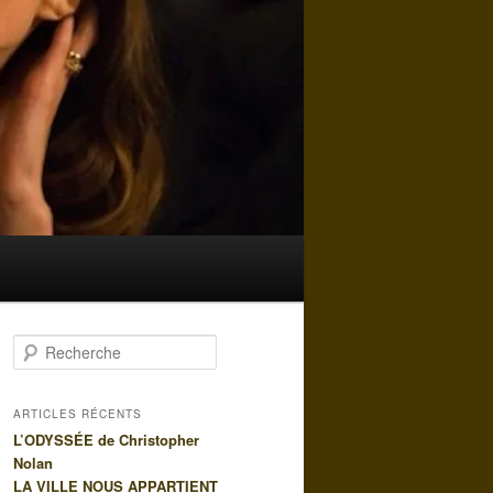
R
e
c
h
ARTICLES RÉCENTS
e
L’ODYSSÉE de Christopher
r
Nolan
c
LA VILLE NOUS APPARTIENT
h