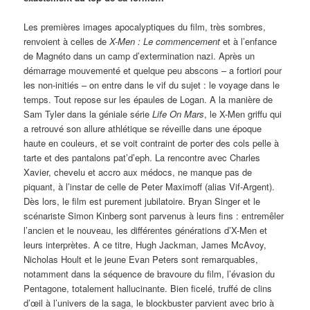
Les premières images apocalyptiques du film, très sombres,
renvoient à celles de
X-Men : Le commencement
et à l’enfance
de Magnéto dans un camp d’extermination nazi. Après un
démarrage mouvementé et quelque peu abscons – a fortiori pour
les non-initiés – on entre dans le vif du sujet : le voyage dans le
temps. Tout repose sur les épaules de Logan. A la manière de
Sam Tyler dans la géniale série
Life On Mars
, le X-Men griffu qui
a retrouvé son allure athlétique se réveille dans une époque
haute en couleurs, et se voit contraint de porter des cols pelle à
tarte et des pantalons pat’d’eph. La rencontre avec Charles
Xavier, chevelu et accro aux médocs, ne manque pas de
piquant, à l’instar de celle de Peter Maximoff (alias Vif-Argent).
Dès lors, le film est purement jubilatoire. Bryan Singer et le
scénariste Simon Kinberg sont parvenus à leurs fins : entremêler
l’ancien et le nouveau, les différentes générations d’X-Men et
leurs interprètes. A ce titre, Hugh Jackman, James McAvoy,
Nicholas Hoult et le jeune Evan Peters sont remarquables,
notamment dans la séquence de bravoure du film, l’évasion du
Pentagone, totalement hallucinante. Bien ficelé, truffé de clins
d’œil à l’univers de la saga, le blockbuster parvient avec brio à