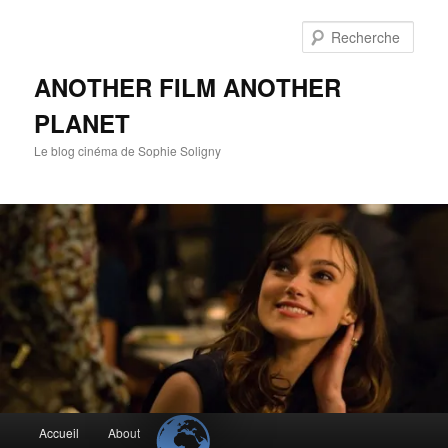
Aller
Aller
au
au
Rech
contenu
contenu
principal
secondaire
ANOTHER FILM ANOTHER
PLANET
Le blog cinéma de Sophie Soligny
Menu
Accueil
About
principal