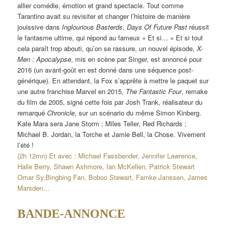
allier comédie, émotion et grand spectacle. Tout comme
Tarantino avait su revisiter et changer l’histoire de manière
jouissive dans
Inglourious Basterds
,
Days Of Future Past
réussit
le fantasme ultime, qui répond au fameux « Et si… » Et si tout
cela paraît trop abouti, qu’on se rassure, un nouvel épisode,
X-
Men : Apocalypse
, mis en scène par Singer, est annoncé pour
2016 (un avant-goût en est donné dans une séquence post-
générique). En attendant, la Fox s’apprête à mettre le paquet sur
une autre franchise Marvel en 2015,
The Fantastic Four
, remake
du film de 2005, signé cette fois par Josh Trank, réalisateur du
remarqué
Chronicle
, sur un scénario du même Simon Kinberg.
Kate Mara sera Jane Storm ; Miles Teller, Red Richards ;
Michael B. Jordan, la Torche et Jamie Bell, la Chose. Vivement
l’été !
(2h 12mn) Et avec : Michael Fassbender, Jennifer Lawrence,
Halle Berry, Shawn Ashmore, Ian McKellen, Patrick Stewart
Omar Sy,Bingbing Fan, Boboo Stewart, Famke Janssen, James
Marsden…
BANDE-ANNONCE