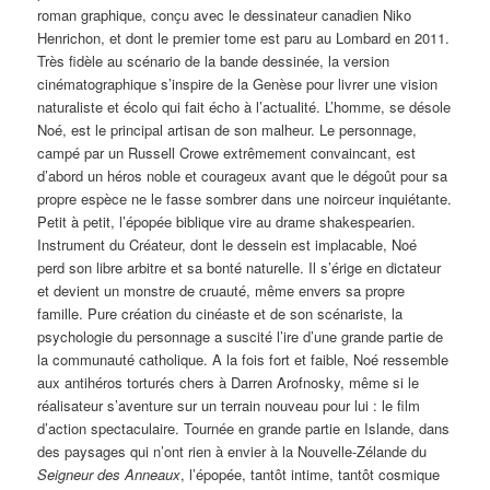
roman graphique, conçu avec le dessinateur canadien Niko
Henrichon, et dont le premier tome est paru au Lombard en 2011.
Très fidèle au scénario de la bande dessinée, la version
cinématographique s’inspire de la Genèse pour livrer une vision
naturaliste et écolo qui fait écho à l’actualité. L’homme, se désole
Noé, est le principal artisan de son malheur. Le personnage,
campé par un Russell Crowe extrêmement convaincant, est
d’abord un héros noble et courageux avant que le dégoût pour sa
propre espèce ne le fasse sombrer dans une noirceur inquiétante.
Petit à petit, l’épopée biblique vire au drame shakespearien.
Instrument du Créateur, dont le dessein est implacable, Noé
perd son libre arbitre et sa bonté naturelle. Il s’érige en dictateur
et devient un monstre de cruauté, même envers sa propre
famille. Pure création du cinéaste et de son scénariste, la
psychologie du personnage a suscité l’ire d’une grande partie de
la communauté catholique. A la fois fort et faible, Noé ressemble
aux antihéros torturés chers à Darren Arofnosky, même si le
réalisateur s’aventure sur un terrain nouveau pour lui : le film
d’action spectaculaire. Tournée en grande partie en Islande, dans
des paysages qui n’ont rien à envier à la Nouvelle-Zélande du
Seigneur des Anneaux
, l’épopée, tantôt intime, tantôt cosmique