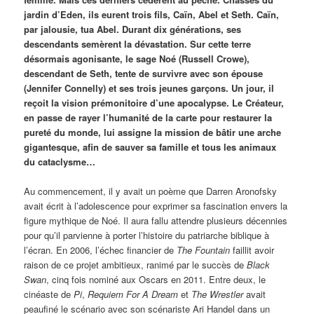
jardin d’Eden, ils eurent trois fils, Caïn, Abel et Seth. Caïn,
par jalousie, tua Abel. Durant dix générations, ses
descendants semèrent la dévastation. Sur cette terre
désormais agonisante, le sage Noé (Russell Crowe),
descendant de Seth, tente de survivre avec son épouse
(Jennifer Connelly) et ses trois jeunes garçons. Un jour, il
reçoit la vision prémonitoire d’une apocalypse. Le Créateur,
en passe de rayer l’humanité de la carte pour restaurer la
pureté du monde, lui assigne la mission de bâtir une arche
gigantesque, afin de sauver sa famille et tous les animaux
du cataclysme…
Au commencement, il y avait un poème que Darren Aronofsky
avait écrit à l’adolescence pour exprimer sa fascination envers la
figure mythique de Noé. Il aura fallu attendre plusieurs décennies
pour qu’il parvienne à porter l’histoire du patriarche biblique à
l’écran. En 2006, l’échec financier de
The Fountain
faillit avoir
raison de ce projet ambitieux, ranimé par le succès de
Black
Swan
, cinq fois nominé aux Oscars en 2011. Entre deux, le
cinéaste de
Pi
,
Requiem For A Dream
et
The Wrestler
avait
peaufiné le scénario avec son scénariste Ari Handel dans un