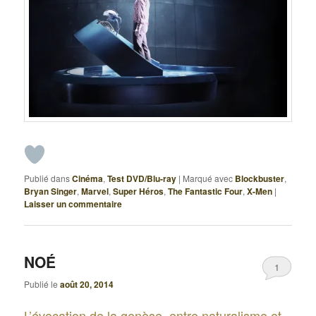
Publié dans
Cinéma
,
Test DVD/Blu-ray
|
Marqué avec
Blockbuster
,
Bryan Singer
,
Marvel
,
Super Héros
,
The Fantastic Four
,
X-Men
|
Laisser un commentaire
NOÉ
1
Publié le
août 20, 2014
L’évocation de la genèse, entre naturalisme et