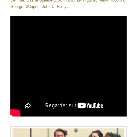
George DiCaprio, John C. Reilly…