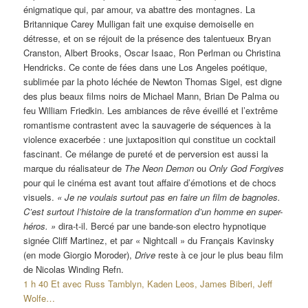
énigmatique qui, par amour, va abattre des montagnes. La
Britannique Carey Mulligan fait une exquise demoiselle en
détresse, et on se réjouit de la présence des talentueux Bryan
Cranston, Albert Brooks, Oscar Isaac, Ron Perlman ou Christina
Hendricks. Ce conte de fées dans une Los Angeles poétique,
sublimée par la photo léchée de Newton Thomas Sigel, est digne
des plus beaux films noirs de Michael Mann, Brian De Palma ou
feu William Friedkin. Les ambiances de rêve éveillé et l’extrême
romantisme contrastent avec la sauvagerie de séquences à la
violence exacerbée : une juxtaposition qui constitue un cocktail
fascinant. Ce mélange de pureté et de perversion est aussi la
marque du réalisateur de
The Neon Demon
ou
Only God Forgives
pour qui le cinéma est avant tout affaire d’émotions et de chocs
visuels.
« Je ne voulais surtout pas en faire un film de bagnoles.
C’est surtout l’histoire de la transformation d’un homme en super-
héros. »
dira-t-il. Bercé par une bande-son electro hypnotique
signée Cliff Martinez, et par « Nightcall » du Français Kavinsky
(en mode Giorgio Moroder),
Drive
reste à ce jour le plus beau film
de Nicolas Winding Refn.
1 h 40 Et avec Russ Tamblyn, Kaden Leos, James Biberi, Jeff
Wolfe…