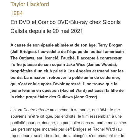
Taylor Hackford
1984
En DVD et Combo DVD/Blu-ray chez Sidonis
Calista depuis le 20 mai 2021
À cause de son épaule abîmée et de son âge, Terry Brogan
(Jeff Bridges), l’ex-vedette de l’équipe de football américain
The Outlaws, est licencié. Fauché, il accepte à contrecœur
l’offre juteuse de son copain Jake Wise (James Woods),
propriétaire d’un club prisé à Los Angeles et truand sur les
bords. La mission : retrouver la petite amie de ce dernier,
qui s’est enfuie après l’avoir agressé. Il se trouve que la
jeune femme en question (Rachel Ward) est aussi la fille de
la riche propriétaire des Outlaws (Jane Greer)…
J’ai vu
Contre attente
au cinéma, à sa sortie, en 1984. Je me
souviens m’être dit que, par endroits, le film ressemblait à une
publicité pour gel douche, en particulier dans sa partie mexicaine.
Les personnages incarnés par Jeff Bridges et Rachel Ward (au
top de leur « sexitude ») font de la plongée, s’embrassent sur le