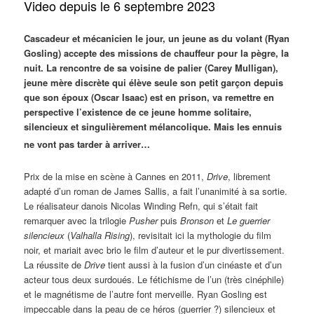
Video depuis le 6 septembre 2023
Cascadeur et mécanicien le jour, un jeune as du volant (Ryan
Gosling) accepte des missions de chauffeur pour la pègre, la
nuit. La rencontre de sa voisine de palier (Carey Mulligan),
jeune mère discrète qui élève seule son petit garçon depuis
que son époux (Oscar Isaac) est en prison, va remettre en
perspective l’existence de ce jeune homme solitaire,
silencieux et singulièrement mélancolique. Mais les ennuis
ne vont pas tarder à arriver…
Prix de la mise en scène à Cannes en 2011,
Drive
, librement
adapté d’un roman de James Sallis, a fait l’unanimité à sa sortie.
Le réalisateur danois Nicolas Winding Refn, qui s’était fait
remarquer avec la trilogie
Pusher
puis
Bronson
et
Le guerrier
silencieux
(
Valhalla Rising
), revisitait ici la mythologie du film
noir, et mariait avec brio le film d’auteur et le pur divertissement.
La réussite de
Drive
tient aussi à la fusion d’un cinéaste et d’un
acteur tous deux surdoués. Le fétichisme de l’un (très cinéphile)
et le magnétisme de l’autre font merveille. Ryan Gosling est
impeccable dans la peau de ce héros (guerrier ?) silencieux et