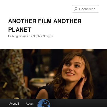
Aller
Aller
au
au
Rech
contenu
contenu
principal
secondaire
ANOTHER FILM ANOTHER
PLANET
Le blog cinéma de Sophie Soligny
Menu
Accueil
About
principal