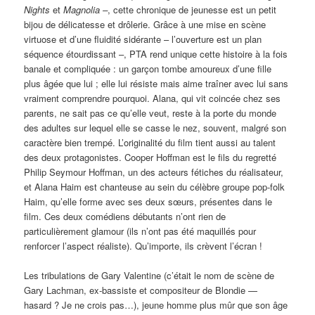
Nights
et
Magnolia –
, cette chronique de jeunesse est un petit
bijou de délicatesse et drôlerie. Grâce à une mise en scène
virtuose et d’une fluidité sidérante – l’ouverture est un plan
séquence étourdissant –, PTA rend unique cette histoire à la fois
banale et compliquée : un garçon tombe amoureux d’une fille
plus âgée que lui ; elle lui résiste mais aime traîner avec lui sans
vraiment comprendre pourquoi. Alana, qui vit coincée chez ses
parents, ne sait pas ce qu’elle veut, reste à la porte du monde
des adultes sur lequel elle se casse le nez, souvent, malgré son
caractère bien trempé. L’originalité du film tient aussi au talent
des deux protagonistes. Cooper Hoffman est le fils du regretté
Philip Seymour Hoffman, un des acteurs fétiches du réalisateur,
et Alana Haim est chanteuse au sein du célèbre groupe pop-folk
Haim, qu’elle forme avec ses deux sœurs, présentes dans le
film. Ces deux comédiens débutants n’ont rien de
particulièrement glamour (ils n’ont pas été maquillés pour
renforcer l’aspect réaliste). Qu’importe, ils crèvent l’écran !
Les tribulations de Gary Valentine (c’était le nom de scène de
Gary Lachman, ex-bassiste et compositeur de Blondie —
hasard ? Je ne crois pas…), jeune homme plus mûr que son âge