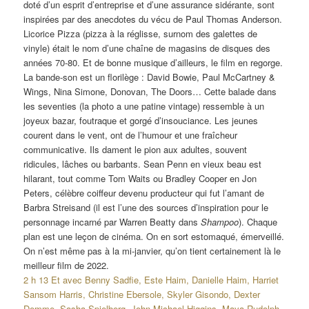
doté d’un esprit d’entreprise et d’une assurance sidérante, sont
inspirées par des anecdotes du vécu de Paul Thomas Anderson.
Licorice Pizza (pizza à la réglisse, surnom des galettes de
vinyle) était le nom d’une chaîne de magasins de disques des
années 70-80. Et de bonne musique d’ailleurs, le film en regorge.
La bande-son est un florilège : David Bowie, Paul McCartney &
Wings, Nina Simone, Donovan, The Doors… Cette balade dans
les seventies (la photo a une patine vintage) ressemble à un
joyeux bazar, foutraque et gorgé d’insouciance. Les jeunes
courent dans le vent, ont de l’humour et une fraîcheur
communicative. Ils dament le pion aux adultes, souvent
ridicules, lâches ou barbants. Sean Penn en vieux beau est
hilarant, tout comme Tom Waits ou Bradley Cooper en Jon
Peters, célèbre coiffeur devenu producteur qui fut l’amant de
Barbra Streisand (il est l’une des sources d’inspiration pour le
personnage incarné par Warren Beatty dans
Shampoo
). Chaque
plan est une leçon de cinéma. On en sort estomaqué, émerveillé.
On n’est même pas à la mi-janvier, qu’on tient certainement là le
meilleur film de 2022.
2 h 13 Et avec Benny Sadfie, Este Haim, Danielle Haim, Harriet
Sansom Harris, Christine Ebersole, Skyler Gisondo, Dexter
Demme, Sasha Spielberg, John Michael Higgins, Maya Rudolph,