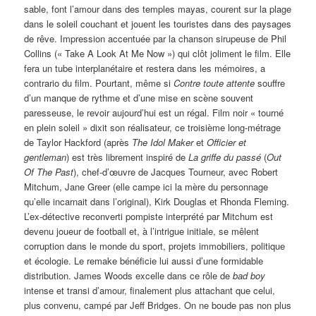
sable, font l’amour dans des temples mayas, courent sur la plage
dans le soleil couchant et jouent les touristes dans des paysages
de rêve. Impression accentuée par la chanson sirupeuse de Phil
Collins (« Take A Look At Me Now ») qui clôt joliment le film. Elle
fera un tube interplanétaire et restera dans les mémoires, a
contrario du film. Pourtant, même si
Contre toute attente
souffre
d’un manque de rythme et d’une mise en scène souvent
paresseuse, le revoir aujourd’hui est un régal. Film noir « tourné
en plein soleil » dixit son réalisateur, ce troisième long-métrage
de Taylor Hackford (après
The Idol Maker
et
Officier et
gentleman
) est très librement inspiré de
La griffe du passé
(
Out
Of The Past
), chef-d’œuvre de Jacques Tourneur, avec Robert
Mitchum, Jane Greer (elle campe ici la mère du personnage
qu’elle incarnait dans l’original), Kirk Douglas et Rhonda Fleming.
L’ex-détective reconverti pompiste interprété par Mitchum est
devenu joueur de football et, à l’intrigue initiale, se mêlent
corruption dans le monde du sport, projets immobiliers, politique
et écologie. Le remake bénéficie lui aussi d’une formidable
distribution. James Woods excelle dans ce rôle de
bad boy
intense et transi d’amour, finalement plus attachant que celui,
plus convenu, campé par Jeff Bridges. On ne boude pas non plus