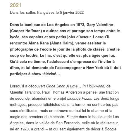
2021
Dans les salles françaises le 5 janvier 2022
Dans la banlieue de Los Angeles en 1973, Gary Valentine
(Cooper Hoffman) a quinze ans et partage son temps entre le
lycée, ses copains et ses petits jobs d’acteur. Lorsqu’il
rencontre Alana Kane (Alana Haim), venue assister le
photographe de l’école le jour de la photo de classe, c’est le
coup de foudre. Le hic, c’est qu’elle est plus âgée que lui.
Qu’à cela ne tienne, l’adolescent s’empresse de l’inviter à
dîner, et lui demande de l’accompagner à New York où il doit
participer à show télévisé…
Lorsqu’il a découvert
Once Upon A time… In Hollywood
, de
Quentin Tarantino, Paul Thomas Anderson a pensé, une fraction
de seconde, abandonner le projet
Licorice Pizza.
Les deux longs
métrages, presque fétichistes dans la forme, ne sont certes pas
sans similitudes, mais on retrouve surtout ici le charme et la
magie des premiers du cinéaste. Filmée dans la banlieue de Los
Angeles, dans la vallée de San Fernando, celle où le réalisateur,
né en 1970, a grandi – et qui sert également de décor à
Boogie