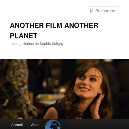
Aller
Aller
au
au
Rech
contenu
contenu
principal
secondaire
ANOTHER FILM ANOTHER
PLANET
Le blog cinéma de Sophie Soligny
Menu
Accueil
About
principal