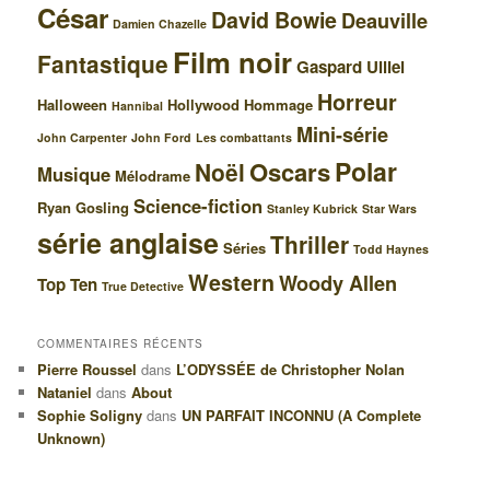
César
David Bowie
Deauville
Damien Chazelle
Film noir
Fantastique
Gaspard Ulliel
Horreur
Halloween
Hollywood
Hommage
Hannibal
Mini-série
John Carpenter
John Ford
Les combattants
Polar
Oscars
Noël
Musique
Mélodrame
Science-fiction
Ryan Gosling
Stanley Kubrick
Star Wars
série anglaise
Thriller
Séries
Todd Haynes
Western
Woody Allen
Top Ten
True Detective
COMMENTAIRES RÉCENTS
Pierre Roussel
dans
L’ODYSSÉE de Christopher Nolan
Nataniel
dans
About
Sophie Soligny
dans
UN PARFAIT INCONNU (A Complete
Unknown)