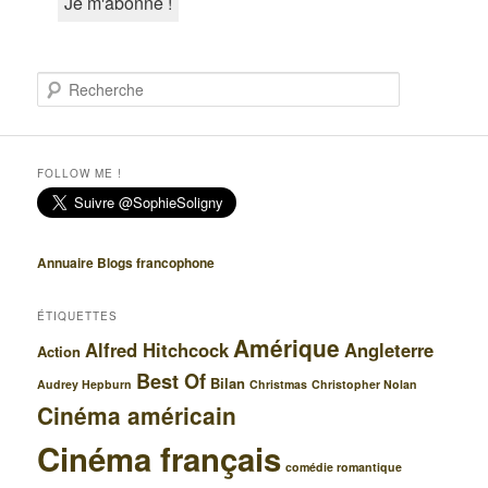
R
e
c
h
e
FOLLOW ME !
r
c
h
e
Annuaire Blogs francophone
ÉTIQUETTES
Amérique
Alfred Hitchcock
Angleterre
Action
Best Of
Bilan
Audrey Hepburn
Christmas
Christopher Nolan
Cinéma américain
Cinéma français
comédie romantique