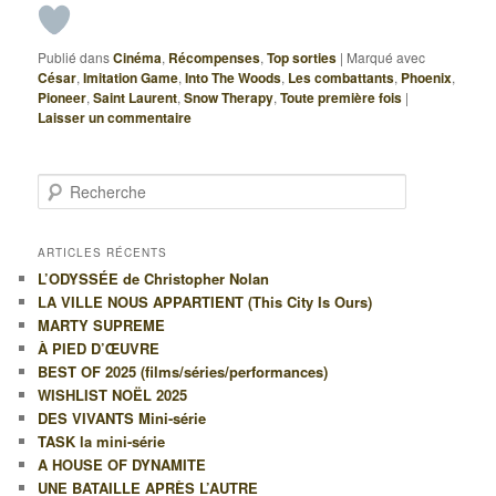
Publié dans
Cinéma
,
Récompenses
,
Top sorties
|
Marqué avec
César
,
Imitation Game
,
Into The Woods
,
Les combattants
,
Phoenix
,
Pioneer
,
Saint Laurent
,
Snow Therapy
,
Toute première fois
|
Laisser un commentaire
R
e
c
h
ARTICLES RÉCENTS
e
L’ODYSSÉE de Christopher Nolan
r
LA VILLE NOUS APPARTIENT (This City Is Ours)
c
MARTY SUPREME
h
À PIED D’ŒUVRE
e
BEST OF 2025 (films/séries/performances)
WISHLIST NOËL 2025
DES VIVANTS Mini-série
TASK la mini-série
A HOUSE OF DYNAMITE
UNE BATAILLE APRÈS L’AUTRE