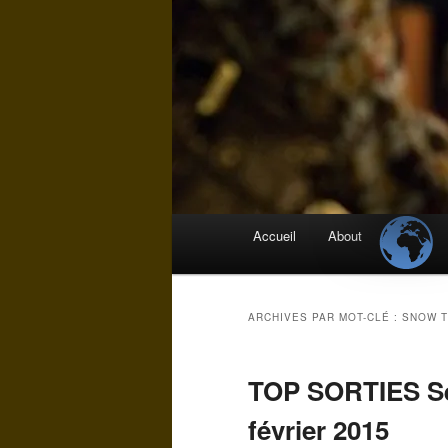
Menu
Accueil
About
principal
ARCHIVES PAR MOT-CLÉ :
SNOW 
TOP SORTIES Sem
février 2015