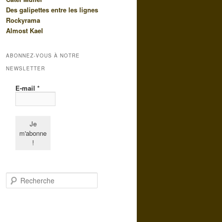
Des galipettes entre les lignes
Rockyrama
Almost Kael
ABONNEZ-VOUS À NOTRE
NEWSLETTER
E-mail
*
R
e
c
h
e