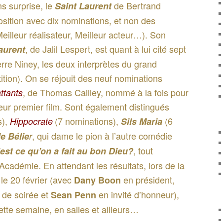
s surprise, le
de Bertrand
Saint Laurent
osition avec dix nominations, et non des
Meilleur réalisateur, Meilleur acteur…). Son
, de Jalil Lespert, est quant à lui cité sept
auren
t
ierre Niney, les deux interprètes du grand
ition). On se réjouit des neuf nominations
, de Thomas Cailley, nommé à la fois pour
ttants
lleur premier film. Sont également distingués
s),
(7 nominations),
(6
Hippocrate
Sils Maria
, qui dame le pion à l’autre comédie
le Bélie
r
, tout
est ce qu’on a fait au bon Dieu?
cadémie. En attendant les résultats, lors de la
le 20 février (avec
en président,
Dany Boon
de soirée et
en invité d’honneur),
Sean Penn
cette semaine, en salles et ailleurs…