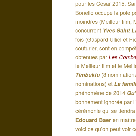
pour les César 2015. San
Bonello occupe la pole p
moindres (Meilleur film, 
concurrent
Yves Saint L
fois (Gaspard Ulliel et P
couturier, sont en compét
obtenues par
Les Comba
le Meilleur film et le Mei
(8 nomination
Timbuktu
nominations) et
La famil
phénomène de 2014
Qu’
bonnement ignorée par l’A
cérémonie qui se tiendra 
en maître 
Edouard Baer
voici ce qu’on peut voir 