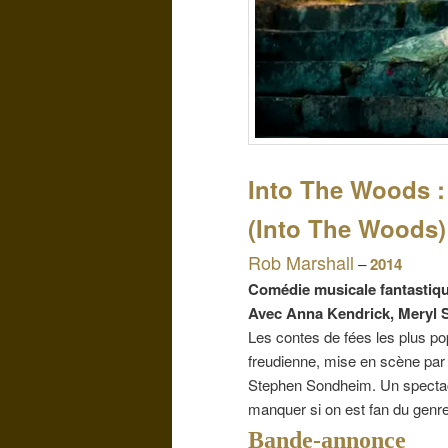
Into The Woods :
(Into The Woods)
Rob Marshall
–
2014
Comédie musicale fantastiq
Avec Anna Kendrick, Meryl S
Les contes de fées les plus po
freudienne, mise en scène par 
Stephen Sondheim. Un spectacle
manquer si on est fan du genre
Bande-annonce