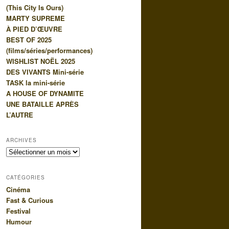
(This City Is Ours)
e
MARTY SUPREME
À PIED D’ŒUVRE
BEST OF 2025
(films/séries/performances)
WISHLIST NOËL 2025
DES VIVANTS Mini-série
TASK la mini-série
A HOUSE OF DYNAMITE
UNE BATAILLE APRÈS
L’AUTRE
ARCHIVES
Archives
CATÉGORIES
Cinéma
Fast & Curious
Festival
Humour