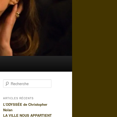
R
e
c
h
ARTICLES RÉCENTS
e
L’ODYSSÉE de Christopher
r
Nolan
c
LA VILLE NOUS APPARTIENT
h