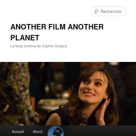
Aller
Aller
au
au
Rech
contenu
contenu
principal
secondaire
ANOTHER FILM ANOTHER
PLANET
Le blog cinéma de Sophie Soligny
Menu
Accueil
About
principal