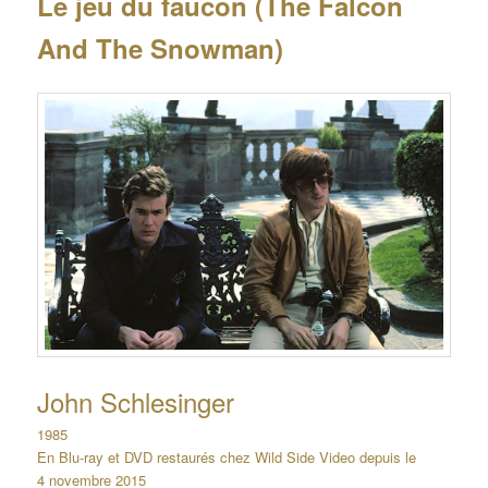
Le jeu du faucon (The Falcon
And The Snowman)
John Schlesinger
1985
En Blu-ray et DVD restaurés chez Wild Side Video depuis le
4 novembre 2015