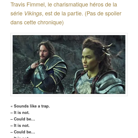
Travis Fimmel, le charismatique héros de la
série
, est de la partie. (Pas de spoiler
Vikings
dans cette chronique)
« Sounds like a trap.
– It is not.
– Could be…
– It is not.
– Could be…