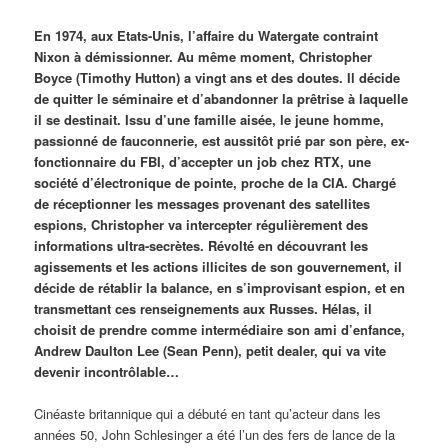
En 1974, aux Etats-Unis, l’affaire du Watergate contraint
Nixon à démissionner. Au même moment, Christopher
Boyce (Timothy Hutton) a vingt ans et des doutes. Il décide
de quitter le séminaire et d’abandonner la prêtrise à laquelle
il se destinait. Issu d’une famille aisée, le jeune homme,
passionné de fauconnerie, est aussitôt prié par son père, ex-
fonctionnaire du FBI, d’accepter un job chez RTX, une
société d’électronique de pointe, proche de la CIA. Chargé
de réceptionner les messages provenant des satellites
espions, Christopher va intercepter régulièrement des
informations ultra-secrètes. Révolté en découvrant les
agissements et les actions illicites de son gouvernement, il
décide de rétablir la balance, en s’improvisant espion, et en
transmettant ces renseignements aux Russes. Hélas, il
choisit de prendre comme intermédiaire son ami d’enfance,
Andrew Daulton Lee (Sean Penn), petit dealer, qui va vite
devenir incontrôlable…
Cinéaste britannique qui a débuté en tant qu’acteur dans les
années 50, John Schlesinger a été l’un des fers de lance de la