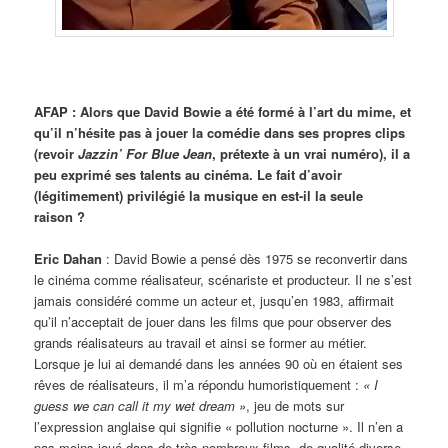
AFAP :
Alors que David Bowie a été formé à l’art du mime, et
qu’il n’hésite pas à jouer la comédie dans ses propres clips
(revoir
Jazzin’ For
Blue Jean
, prétexte à un vrai numéro), il a
peu exprimé ses talents au cinéma. Le fait d’avoir
(légitimement) privilégié la musique en est-il la seule
raison ?
Eric Dahan
: David Bowie a pensé dès 1975 se reconvertir dans
le cinéma comme réalisateur, scénariste et producteur. Il ne s’est
jamais considéré comme un acteur et, jusqu’en 1983, affirmait
qu’il n’acceptait de jouer dans les films que pour observer des
grands réalisateurs au travail et ainsi se former au métier.
Lorsque je lui ai demandé dans les années 90 où en étaient ses
rêves de réalisateurs, il m’a répondu humoristiquement :
« I
guess we can call it my wet dream »
, jeu de mots sur
l’expression anglaise qui signifie « pollution nocturne ». Il n’en a
pas moins joué dans de très nombreux films, de qualité diverse.