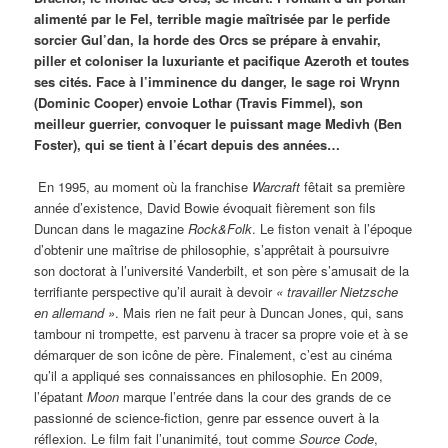
alimenté par le Fel, terrible magie maîtrisée par le perfide
sorcier Gul’dan, la horde des Orcs se prépare à envahir,
piller et coloniser la luxuriante et pacifique Azeroth et toutes
ses cités. Face à l’imminence du danger, le sage roi Wrynn
(Dominic Cooper) envoie Lothar (Travis Fimmel), son
meilleur guerrier, convoquer le puissant mage Medivh (Ben
Foster), qui se tient à l’écart depuis des années…
En 1995, au moment où la franchise
Warcraft
fêtait sa première
année d’existence, David Bowie évoquait fièrement son fils
Duncan dans le magazine
Rock&Folk
. Le fiston venait à l’époque
d’obtenir une maîtrise de philosophie, s’apprêtait à poursuivre
son doctorat à l’université Vanderbilt, et son père s’amusait de la
terrifiante perspective qu’il aurait à devoir
« travailler Nietzsche
en allemand »
. Mais rien ne fait peur à Duncan Jones, qui, sans
tambour ni trompette, est parvenu à tracer sa propre voie et à se
démarquer de son icône de père. Finalement, c’est au cinéma
qu’il a appliqué ses connaissances en philosophie. En 2009,
l’épatant
Moon
marque l’entrée dans la cour des grands de ce
passionné de science-fiction, genre par essence ouvert à la
réflexion. Le film fait l’unanimité, tout comme
Source Code
,