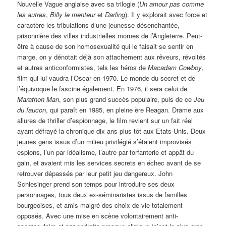
Nouvelle Vague anglaise avec sa trilogie (
Un amour pas comme
les autres
,
Billy le menteur
et
Darling
). Il y explorait avec force et
caractère les tribulations d’une jeunesse désenchantée,
prisonnière des villes industrielles mornes de l’Angleterre. Peut-
être à cause de son homosexualité qui le faisait se sentir en
marge, on y dénotait déjà son attachement aux rêveurs, révoltés
et autres anticonformistes, tels les héros de
Macadam Cowboy
,
film qui lui vaudra l’Oscar en 1970. Le monde du secret et de
l’équivoque le fascine également. En 1976, il sera celui de
Marathon Man
, son plus grand succès populaire, puis de ce
Jeu
du faucon
, qui paraît en 1985, en pleine ère Reagan. Drame aux
allures de thriller d’espionnage, le film revient sur un fait réel
ayant défrayé la chronique dix ans plus tôt aux Etats-Unis. Deux
jeunes gens issus d’un milieu privilégié s’étaient improvisés
espions, l’un par idéalisme, l’autre par forfanterie et appât du
gain, et avaient mis les services secrets en échec avant de se
retrouver dépassés par leur petit jeu dangereux. John
Schlesinger prend son temps pour introduire ses deux
personnages, tous deux ex-séminaristes issus de familles
bourgeoises, et amis malgré des choix de vie totalement
opposés. Avec une mise en scène volontairement anti-