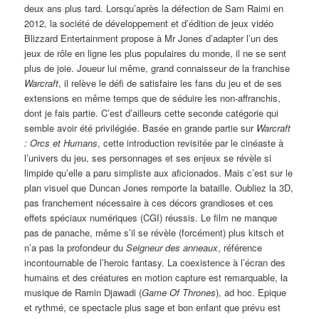
deux ans plus tard. Lorsqu’après la défection de Sam Raimi en
2012, la société de développement et d’édition de jeux vidéo
Blizzard Entertainment propose à Mr Jones d’adapter l’un des
jeux de rôle en ligne les plus populaires du monde, il ne se sent
plus de joie. Joueur lui même, grand connaisseur de la franchise
Warcraft
, il relève le défi de satisfaire les fans du jeu et de ses
extensions en même temps que de séduire les non-affranchis,
dont je fais partie. C’est d’ailleurs cette seconde catégorie qui
semble avoir été privilégiée. Basée en grande partie sur
Warcraft
: Orcs et Humans
, cette introduction revisitée par le cinéaste à
l’univers du jeu, ses personnages et ses enjeux se révèle si
limpide qu’elle a paru simpliste aux aficionados. Mais c’est sur le
plan visuel que Duncan Jones remporte la bataille. Oubliez la 3D,
pas franchement nécessaire à ces décors grandioses et ces
effets spéciaux numériques (CGI) réussis. Le film ne manque
pas de panache, même s’il se révèle (forcément) plus kitsch et
n’a pas la profondeur du
Seigneur des anneaux
, référence
incontournable de l’heroic fantasy. La coexistence à l’écran des
humains et des créatures en motion capture est remarquable, la
musique de Ramin Djawadi (
Game Of Thrones
), ad hoc. Epique
et rythmé, ce spectacle plus sage et bon enfant que prévu est