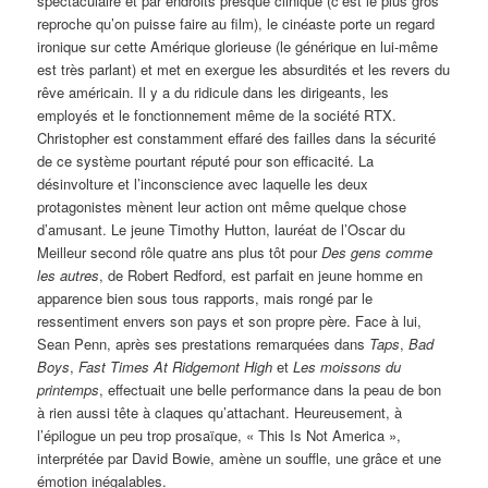
spectaculaire et par endroits presque clinique (c’est le plus gros
reproche qu’on puisse faire au film), le cinéaste porte un regard
ironique sur cette Amérique glorieuse (le générique en lui-même
est très parlant) et met en exergue les absurdités et les revers du
rêve américain. Il y a du ridicule dans les dirigeants, les
employés et le fonctionnement même de la société RTX.
Christopher est constamment effaré des failles dans la sécurité
de ce système pourtant réputé pour son efficacité. La
désinvolture et l’inconscience avec laquelle les deux
protagonistes mènent leur action ont même quelque chose
d’amusant. Le jeune Timothy Hutton, lauréat de l’Oscar du
Meilleur second rôle quatre ans plus tôt pour
Des gens comme
les autres
, de Robert Redford, est parfait en jeune homme en
apparence bien sous tous rapports, mais rongé par le
ressentiment envers son pays et son propre père. Face à lui,
Sean Penn, après ses prestations remarquées dans
Taps
,
Bad
Boys
,
Fast Times At Ridgemont High
et
Les moissons du
printemps
, effectuait une belle performance dans la peau de bon
à rien aussi tête à claques qu’attachant. Heureusement, à
l’épilogue un peu trop prosaïque, « This Is Not America »,
interprétée par David Bowie, amène un souffle, une grâce et une
émotion inégalables.